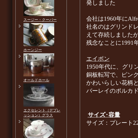
発しました
会社は1960年にAlf
スージー・クーパー
社名のはグリンドレー・
えて存続しました
残念なことに199
ホーンジー
エイボン
1950年代に、グ
銅板転写で、ピンク
オールドホール
かわいらしい花柄
バーレイのポルカ
エクセレント（デプレ
サイズ･容量
ッション）グラス
サイズ：プレート22.0