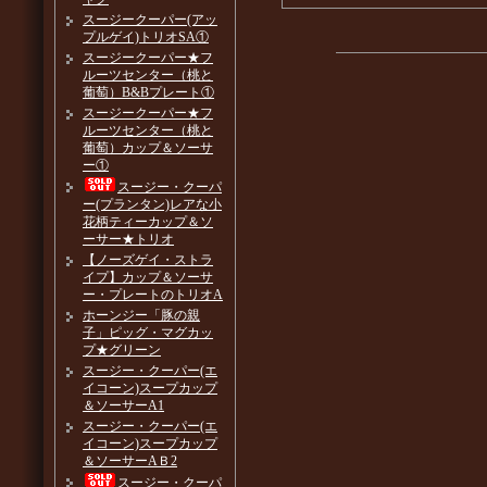
スージークーパー(アッ
プルゲイ)トリオSA①
スージークーパー★フ
ルーツセンター（桃と
葡萄）B&Bプレート①
スージークーパー★フ
ルーツセンター（桃と
葡萄）カップ＆ソーサ
ー①
スージー・クーパ
ー(プランタン)レアな小
花柄ティーカップ＆ソ
ーサー★トリオ
【ノーズゲイ・ストラ
イプ】カップ＆ソーサ
ー・プレートのトリオA
ホーンジー「豚の親
子」ピッグ・マグカッ
プ★グリーン
スージー・クーパー(エ
イコーン)スープカップ
＆ソーサーA1
スージー・クーパー(エ
イコーン)スープカップ
＆ソーサーAＢ2
スージー・クーパ