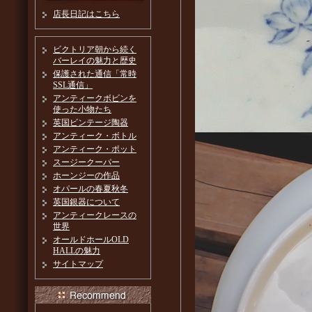
店長日記はこちら
ビクトリア朝から続く
バーレイの魅力と歴史
保護された通信「常時
SSL通信」
アンティークボビンを
使った小物たち
英国ビンテージ陶器
アンティーク・ボトル
アンティーク・ポット
スージークーパー
ホーンジーの作品
オパールの春夏秋冬
英国銀器について
アンティークレースの
世界
オールドホールOLD
HALLの魅力
サイトマップ