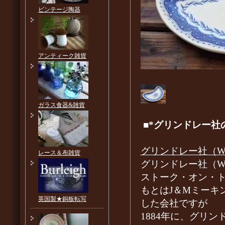
ビンテージ陶器
アンティーク雑貨
ガラス食器&雑貨
■*グリンドレー社
グリンドレー社（W H
レース＆布雑貨
グリンドレー社（W H
ストーク・オン・
もとはJ＆Mミーキ
英国製★銅板転写
した会社ですが
1884年に、グリンドレ