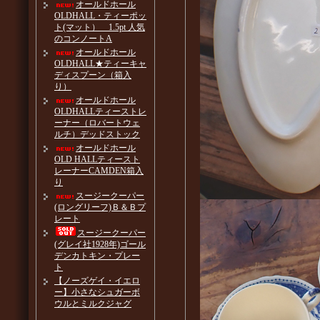
オールドホール
OLDHALL・ティーポッ
ト(マット） 1.5pt 人気
のコンノートA
オールドホール
OLDHALL★ティーキャ
ディスプーン（箱入
り）
オールドホール
OLDHALLティーストレ
ーナー（ロバートウェ
ルチ）デッドストック
オールドホール
OLD HALLティースト
レーナーCAMDEN箱入
り
スージークーパー
(ロングリーフ)Ｂ＆Ｂプ
レート
スージークーパー
(グレイ社1928年)ゴール
デンカトキン・プレー
ト
【ノーズゲイ・イエロ
ー】小さなシュガーボ
ウルとミルクジャグ