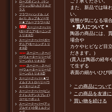
ご了承ください。
ローズポイント（ケン
ブリッジ社)-カクテルグ
また、新品では味
ラス
い。
フラワーハンドル（メ
ルバ）カップ＆ソーサ
状態が気になる場
ー★ブルーフラワーA2
＊貫入について＊
スージークーパー
(ガーデニア)モーニング
陶器の商品には、
トリオA①
場合や
スージークーパー(ガー
デニア)モーニングトリ
カケやヒビなど目
オA②
だきます。)
スージー・クーパ
ー(ウォーターリリー)グ
(貫入は陶器の経年
リーンのトリオA①
て生ずる
スージー・クーパ
ー(ウォーターリリー)グ
表面の細かいひび
リーンのトリオA②
スージークーパー★ワ
イルドストロベリー/ウ
この商品について
ォータージャグ
スージークーパー(ピン
この商品を友達に
クドレスデンスプレイ)
コーヒーポット
買い物を続ける
スージークーパー(アッ
プルゲイ)小型ミルクジ
ャグ