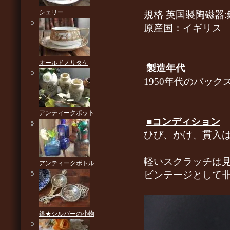
シェリー
規格 英国製陶磁器
原産国：イギリス
オールドノリタケ
製造年代
1950年代のバック
アンティークポット
■コンディション
ひび、かけ、貫入
軽いスクラッチは
アンティークボトル
ビンテージとして
銀★シルバーの小物