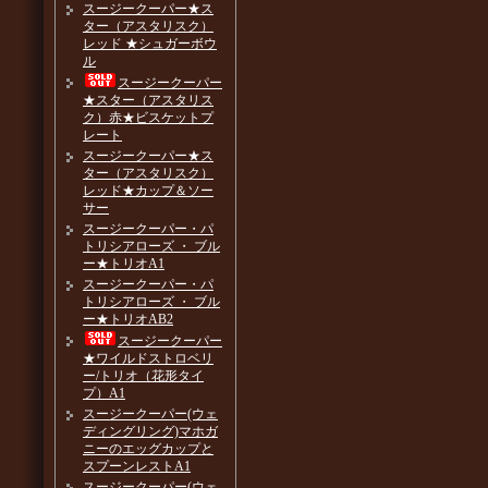
スージークーパー★ス
ター（アスタリスク）
レッド ★シュガーボウ
ル
スージークーパー
★スター（アスタリス
ク）赤★ビスケットプ
レート
スージークーパー★ス
ター（アスタリスク）
レッド★カップ＆ソー
サー
スージークーパー・パ
トリシアローズ ・ ブル
ー★トリオA1
スージークーパー・パ
トリシアローズ ・ ブル
ー★トリオAB2
スージークーパー
★ワイルドストロベリ
ー/トリオ（花形タイ
プ）A1
スージークーパー(ウェ
ディングリング)マホガ
ニーのエッグカップと
スプーンレストA1
スージークーパー(ウェ