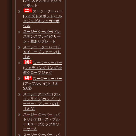
(レイズドスポット)ティ
ーポット
スージークーパー
(レイズドスポット)ミル
クジャグ＆シュガーボ
ウル
スージークーパー(ドレ
スデンスプレイ)グリー
ン・難ありプレート
スージー・クーパー(チ
ャイニーズファーン)ト
リオ
スージークーパー
(ウェディングリング)小
型グローブジャグ
スージークーパー
(アップルゲイ)トリオ
SA②
スージークーパー(クレ
ヨンライン)カップ・ソ
ーサー・プレートのト
リオA1
スージークーパー・パ
トリシアローズ・ブル
ー★スープカップ＆ソ
ーサーA
スージークーパー・パ