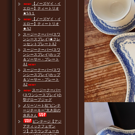
【ノーズゲイ・イ
エロー】ティートリオ
★SA１
【ノーズゲイ・イ
エロー】ティートリオ
★A2
スージークーパー(スワ
ンシースプレイ)★クレ
ッセントプレートA2
スージークーパー(スワ
ンシースプレイ)カップ
＆ソーサー・プレート
A1
スージークーパー(スワ
ンシースプレイ)カップ
＆ソーサー・プレート
A2
スージークーパー
(スワンシースプレイ)小
型グローブジャグ
メリーソート社”ビンテ
ージチーキー”大き目の
水兵さん
ビンテージ【アジ
アティックフェザン
ツ】クラウンデューカ