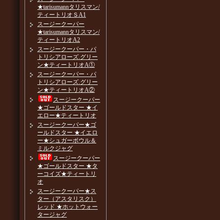
★tarisumannタリスマン/
ティートリオＳA1
スージークーパー
★tarisumannタリスマン/
ティートリオA2
スージークーパー・パ
トリシアローズ.グリー
ン★ティートリオA①
スージークーパー・パ
トリシアローズ.グリー
ン★ティートリオA②
スージークーパー
★ゴールドスター ★イ
エロー★ティートリオ
スージークーパー★ゴ
ールドスター ★イエロ
ー★シュガーボウル＆
ミルクジャグ
スージークーパー
★ゴールドスター ★タ
ーコイズ★ティートリ
オ
スージークーパー★ス
ター（アスタリスク）
レッド ★ホットウォー
タージャグ