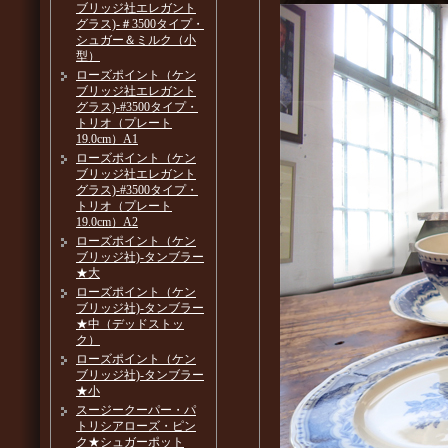
ブリッジ社エレガント
グラス)-＃3500タイプ・
シュガー＆ミルク（小
型）
ローズポイント（ケン
ブリッジ社エレガント
グラス)-#3500タイプ・
トリオ（プレート
19.0cm）A1
ローズポイント（ケン
ブリッジ社エレガント
グラス)-#3500タイプ・
トリオ（プレート
19.0cm）A2
ローズポイント（ケン
ブリッジ社)-タンブラー
★大
ローズポイント（ケン
ブリッジ社)-タンブラー
★中（デッドストッ
ク）
ローズポイント（ケン
ブリッジ社)-タンブラー
★小
スージークーパー・パ
トリシアローズ・ピン
ク★シュガーポット