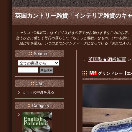
英国カントリー雑貨「インテリア雑貨のキャリ
キャリコ「CALICO」はイギリス好きの店主がお届けするなごみのお店。
使うひとに優しく毎日の暮らしに「ちょっと素敵」なもの。いつも側に
一緒に年を重ね、いつのまにかアンティークになっている「お気に入り
：
英国製★銅板転写
グリンドレー【エ
カートの中身を見る