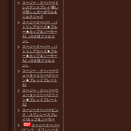
スージー・クーパー(ド
レスデンスプレイ)青い
小型シュガーボウル＆
ミルクジャグ
スージークーパー・パ
トリシアローズ★ブル
ー★カップ＆ソーサー
A1（小さ目ファルコ
ン）
スージークーパー・パ
トリシアローズ★ブル
ー★カップ＆ソーサー
A2（小さ目ファルコ
ン）
スージー・クーパー(ウ
ォーターリリー)グリー
ン★ブレッドプレート
A1
スージー・クーパー(ウ
ォーターリリー)グリー
ン★ブレッドプレート
A2
スージークーパー(ピン
ク・スワンシースプレ
イ)カップ＆ソーサー
スージークーパー
(ピンク・スワンシース