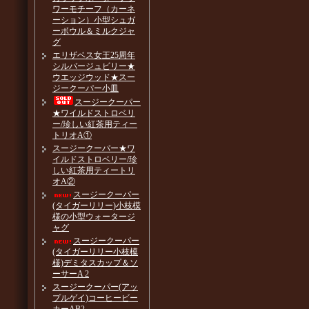
ワーモチーフ（カーネ
ーション）小型シュガ
ーボウル＆ミルクジャ
グ
エリザベス女王25周年
シルバージュビリー★
ウエッジウッド★スー
ジークーパー小皿
スージークーパー
★ワイルドストロベリ
ー/珍しい紅茶用ティー
トリオA①
スージークーパー★ワ
イルドストロベリー/珍
しい紅茶用ティートリ
オA②
スージークーパー
(タイガーリリー)小枝模
様の小型ウォータージ
ャグ
スージークーパー
(タイガーリリー小枝模
様)デミタスカップ＆ソ
ーサーA 2
スージークーパー(アッ
プルゲイ)コーヒービー