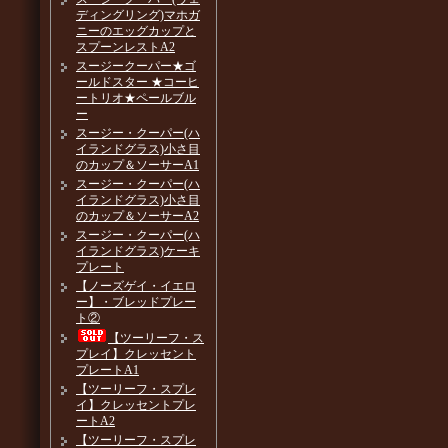
ディングリング)マホガ
ニーのエッグカップと
スプーンレストA2
スージークーパー★ゴ
ールドスター ★コーヒ
ートリオ★ペールブル
ー
スージー・クーパー(ハ
イランドグラス)小さ目
のカップ＆ソーサーA1
スージー・クーパー(ハ
イランドグラス)小さ目
のカップ＆ソーサーA2
スージー・クーパー(ハ
イランドグラス)ケーキ
プレート
【ノーズゲイ・イエロ
ー】・ブレッドプレー
ト②
【ツーリーフ・ス
プレイ】クレッセント
プレートA1
【ツーリーフ・スプレ
イ】クレッセントプレ
ートA2
【ツーリーフ・スプレ