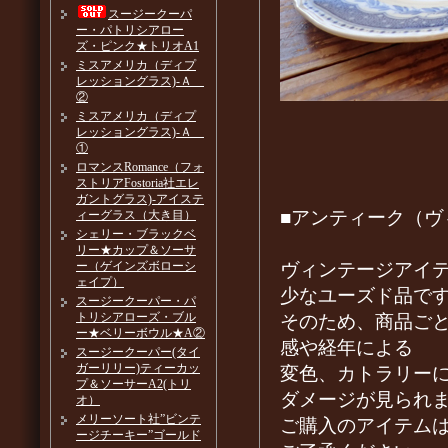
スージークーパ
ー・パトリシアロー
ズ・ピンク★トリオA1
ミスアメリカ（ディプ
レッショングラス)-Ａ
②
ミスアメリカ（ディプ
レッショングラス)-Ａ
①
ロマンスRomance（フォ
ストリアFostoria社エレ
ガントグラス)-アイステ
■アンティーク（ヴ
ィーグラス（大き目）
シェリー・ブラックベ
リー★カップ＆ソーサ
ヴィンテージアイ
ー（ゲインズボローシ
ェイプ）
少なユーズド品で
スージークーパー・パ
トリシアローズ・ブル
そのため、商品ご
ー★ベリーボウル★A②
感や経年による
スージークーパー(タイ
ガーリリー)ティーカッ
変色、カトラリー
プ＆ソーサーA2(トリ
ダメージが見られ
オ）
メリーソート社”ビンテ
ご購入のアイテム
ージチーキー”ゴールド