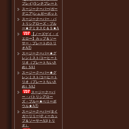
プレイ)ランチプレート
スージークーパー(ガー
デニア)シュガーポット
スージークーパー・パ
トリシアローズ・ブル
ー★デミタスＣ＆Ｓ★A
【ノーズゲイ・イ
エロー】カップ＆ソー
サー・プレートのトリ
オA①
スージークーパー★グ
レンミスト/コーヒート
リオ（プレートちいさ
め）SA1
スージークーパー★グ
レンミスト/コーヒート
リオ（プレートちいさ
め）SA2
スージークーパ
ー・パトリシアロー
ズ・ブルー★ベリーボ
ウル★A①
スージークーパー(タイ
ガーリリー)ティーカッ
プ＆ソーサーA1(トリ
オ）