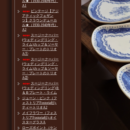
ル★（1930-1940年代）
A1
ビンテージ【アジ
アティックフェザン
ツ】クラウンデューカ
ル★（1930-1940年代）
A2
スージークーパー
(ウェディングリング・
ライム)カップ＆ソーサ
ー・プレートのトリオ
A①
スージークーパー
(ウェディングリング・
ライム)カップ＆ソーサ
ー・プレートのトリオ
A②
スージークーパー
(ウェディングリング)Ｂ
＆Ｂプレート・ライム
ジューン・ピンク（フ
ォストリアFostoria社)-
ティートリオA2
メイフラワー（フォス
トリアFostoria社)-オイ
スターグラスA
ローズポイント（ケン