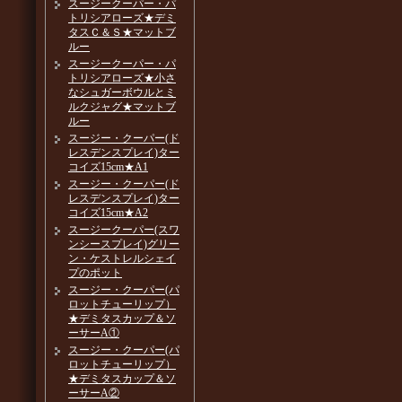
スージークーパー・パ
トリシアローズ★デミ
タスＣ＆Ｓ★マットブ
ルー
スージークーパー・パ
トリシアローズ★小さ
なシュガーボウルとミ
ルクジャグ★マットブ
ルー
スージー・クーパー(ド
レスデンスプレイ)ター
コイズ15cm★A1
スージー・クーパー(ド
レスデンスプレイ)ター
コイズ15cm★A2
スージークーパー(スワ
ンシースプレイ)グリー
ン・ケストレルシェイ
プのポット
スージー・クーパー(パ
ロットチューリップ）
★デミタスカップ＆ソ
ーサーA①
スージー・クーパー(パ
ロットチューリップ）
★デミタスカップ＆ソ
ーサーA②