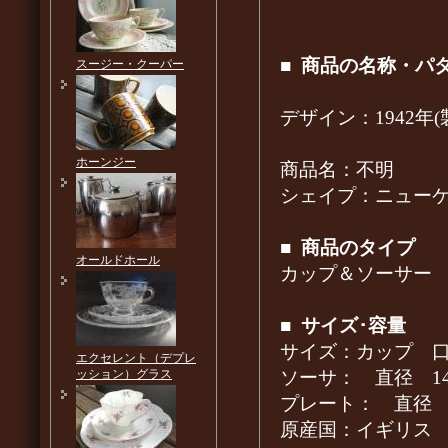
■
商品の名称・パ
スージー・クーパー
デザイン：1942年(製
ホーンジー
商品名：不明
シェイプ：ニュー
■
商品のタイプ
オールドホール
カップ＆ソーサー
■
サイズ･容量
サイズ：カップ 口径9
エクセレント（デプレ
ソーサ： 直径 14.
ッション）グラス
プレート： 直径 15
原産国：イギリ