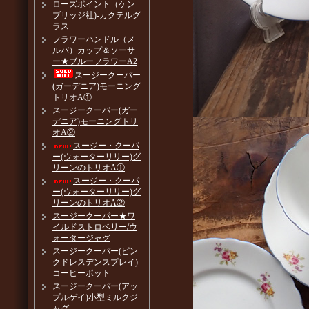
ローズポイント（ケン
ブリッジ社)-カクテルグ
ラス
フラワーハンドル（メ
ルバ）カップ＆ソーサ
ー★ブルーフラワーA2
スージークーパー
(ガーデニア)モーニング
トリオA①
スージークーパー(ガー
デニア)モーニングトリ
オA②
スージー・クーパ
ー(ウォーターリリー)グ
リーンのトリオA①
スージー・クーパ
ー(ウォーターリリー)グ
リーンのトリオA②
スージークーパー★ワ
イルドストロベリー/ウ
ォータージャグ
スージークーパー(ピン
クドレスデンスプレイ)
コーヒーポット
スージークーパー(アッ
プルゲイ)小型ミルクジ
ャグ