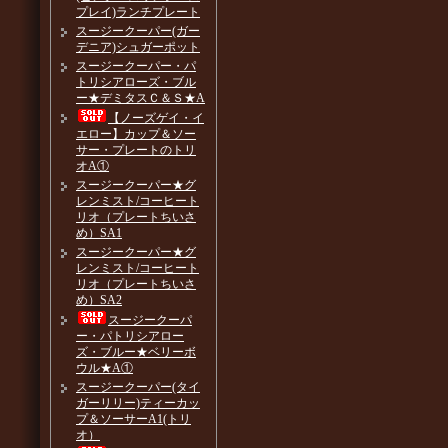
プレイ)ランチプレート
スージークーパー(ガー
デニア)シュガーポット
スージークーパー・パ
トリシアローズ・ブル
ー★デミタスＣ＆Ｓ★A
【ノーズゲイ・イ
エロー】カップ＆ソー
サー・プレートのトリ
オA①
スージークーパー★グ
レンミスト/コーヒート
リオ（プレートちいさ
め）SA1
スージークーパー★グ
レンミスト/コーヒート
リオ（プレートちいさ
め）SA2
スージークーパ
ー・パトリシアロー
ズ・ブルー★ベリーボ
ウル★A①
スージークーパー(タイ
ガーリリー)ティーカッ
プ＆ソーサーA1(トリ
オ）