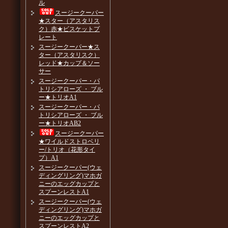
ル
スージークーパー
★スター（アスタリス
ク）赤★ビスケットプ
レート
スージークーパー★ス
ター（アスタリスク）
レッド★カップ＆ソー
サー
スージークーパー・パ
トリシアローズ ・ ブル
ー★トリオA1
スージークーパー・パ
トリシアローズ ・ ブル
ー★トリオAB2
スージークーパー
★ワイルドストロベリ
ー/トリオ（花形タイ
プ）A1
スージークーパー(ウェ
ディングリング)マホガ
ニーのエッグカップと
スプーンレストA1
スージークーパー(ウェ
ディングリング)マホガ
ニーのエッグカップと
スプーンレストA2