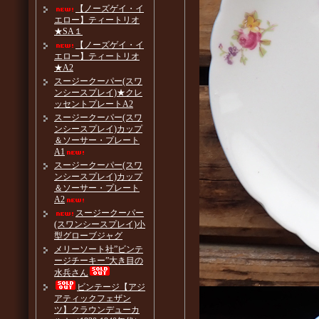
【ノーズゲイ・イ
エロー】ティートリオ
★SA１
【ノーズゲイ・イ
エロー】ティートリオ
★A2
スージークーパー(スワ
ンシースプレイ)★クレ
ッセントプレートA2
スージークーパー(スワ
ンシースプレイ)カップ
＆ソーサー・プレート
A1
スージークーパー(スワ
ンシースプレイ)カップ
＆ソーサー・プレート
A2
スージークーパー
(スワンシースプレイ)小
型グローブジャグ
メリーソート社”ビンテ
ージチーキー”大き目の
水兵さん
ビンテージ【アジ
アティックフェザン
ツ】クラウンデューカ