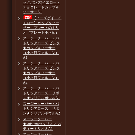
ックバンズ)イエロー・
チョコレートカップ＆
ソーサーA1
【ノーズゲイ・イ
エロー】カップ＆ソー
サー・プレートのトリ
オ（プレート小さめ）
スージークーパー・パ
トリシアローズ.ピンク
★カップ＆ソーサー
（小さ目ファルコン）
A1
スージークーパー・パ
トリシアローズ.ピンク
★カップ＆ソーサー
（小さ目ファルコン）
A2
スージークーパー・パ
トリシアローズ・リボ
ン★シリアルボウルA1
スージークーパー・パ
トリシアローズ・リボ
ン★シリアルボウルA2
スージークーパー
★tarisumannタリスマン/
ティートリオＳA1
スージークーパー