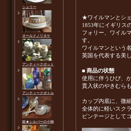
シェリー
★ワイルマンとシ
1853年にイギリ
フォリー、ワイル
オールドノリタケ
す。
ワイルマンという名称は
英国を代表する美し
アンティークポット
■
商品の状態
使用に伴うひび、
貫入状のやきむら
アンティークボトル
カップ内底に、微
全体的に軽いスク
ビンテージとして
銀★シルバーの小物