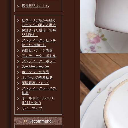
店長日記はこちら
ビクトリア朝から続く
バーレイの魅力と歴史
保護された通信「常時
SSL通信」
アンティークボビンを
使った小物たち
英国ビンテージ陶器
アンティーク・ボトル
アンティーク・ポット
スージークーパー
ホーンジーの作品
オパールの春夏秋冬
英国銀器について
アンティークレースの
世界
オールドホールOLD
HALLの魅力
サイトマップ