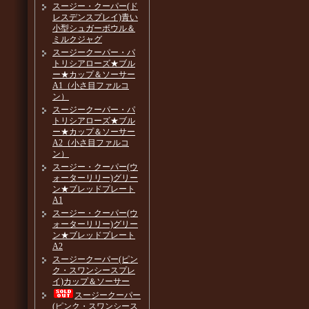
スージー・クーパー(ド
レスデンスプレイ)青い
小型シュガーボウル＆
ミルクジャグ
スージークーパー・パ
トリシアローズ★ブル
ー★カップ＆ソーサー
A1（小さ目ファルコ
ン）
スージークーパー・パ
トリシアローズ★ブル
ー★カップ＆ソーサー
A2（小さ目ファルコ
ン）
スージー・クーパー(ウ
ォーターリリー)グリー
ン★ブレッドプレート
A1
スージー・クーパー(ウ
ォーターリリー)グリー
ン★ブレッドプレート
A2
スージークーパー(ピン
ク・スワンシースプレ
イ)カップ＆ソーサー
スージークーパー
(ピンク・スワンシース