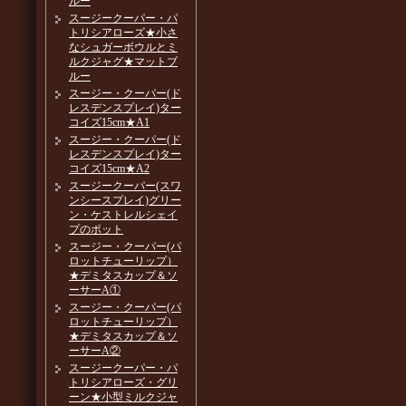
ルー
スージークーパー・パ
トリシアローズ★小さ
なシュガーボウルとミ
ルクジャグ★マットブ
ルー
スージー・クーパー(ド
レスデンスプレイ)ター
コイズ15cm★A1
スージー・クーパー(ド
レスデンスプレイ)ター
コイズ15cm★A2
スージークーパー(スワ
ンシースプレイ)グリー
ン・ケストレルシェイ
プのポット
スージー・クーパー(パ
ロットチューリップ）
★デミタスカップ＆ソ
ーサーA①
スージー・クーパー(パ
ロットチューリップ）
★デミタスカップ＆ソ
ーサーA②
スージークーパー・パ
トリシアローズ・グリ
ーン★小型ミルクジャ