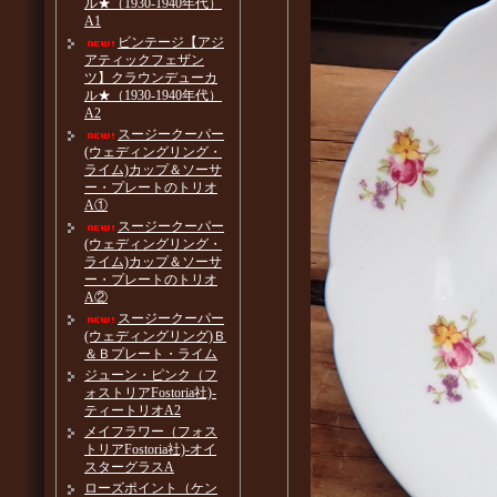
ル★（1930-1940年代）
A1
ビンテージ【アジ
アティックフェザン
ツ】クラウンデューカ
ル★（1930-1940年代）
A2
スージークーパー
(ウェディングリング・
ライム)カップ＆ソーサ
ー・プレートのトリオ
A①
スージークーパー
(ウェディングリング・
ライム)カップ＆ソーサ
ー・プレートのトリオ
A②
スージークーパー
(ウェディングリング)Ｂ
＆Ｂプレート・ライム
ジューン・ピンク（フ
ォストリアFostoria社)-
ティートリオA2
メイフラワー（フォス
トリアFostoria社)-オイ
スターグラスA
ローズポイント（ケン