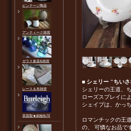
ビンテージ陶器
アンティーク雑貨
ガラス食器&雑貨
■
シェリー "ちい
シェリーの王道、
レース＆布雑貨
ローズスプレイに
シェイプは、かっ
英国製★銅板転写
ロマンチックの王
の、 可憐なお品で