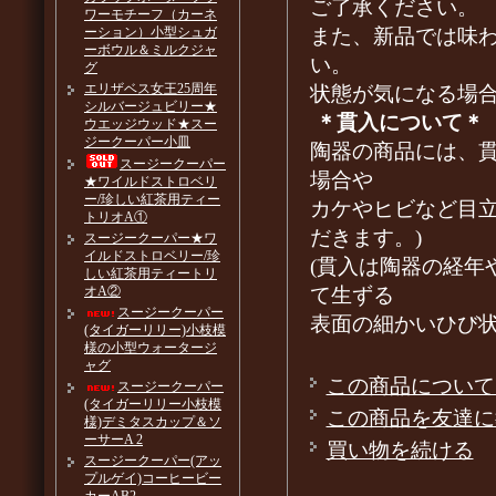
ご了承ください。
ワーモチーフ（カーネ
また、新品では味
ーション）小型シュガ
ーボウル＆ミルクジャ
い。
グ
エリザベス女王25周年
状態が気になる場
シルバージュビリー★
＊貫入について＊
ウエッジウッド★スー
ジークーパー小皿
陶器の商品には、
スージークーパー
場合や
★ワイルドストロベリ
ー/珍しい紅茶用ティー
カケやヒビなど目
トリオA①
だきます。)
スージークーパー★ワ
イルドストロベリー/珍
(貫入は陶器の経年
しい紅茶用ティートリ
て生ずる
オA②
スージークーパー
表面の細かいひび
(タイガーリリー)小枝模
様の小型ウォータージ
ャグ
この商品について
スージークーパー
(タイガーリリー小枝模
この商品を友達に
様)デミタスカップ＆ソ
ーサーA 2
買い物を続ける
スージークーパー(アッ
プルゲイ)コーヒービー