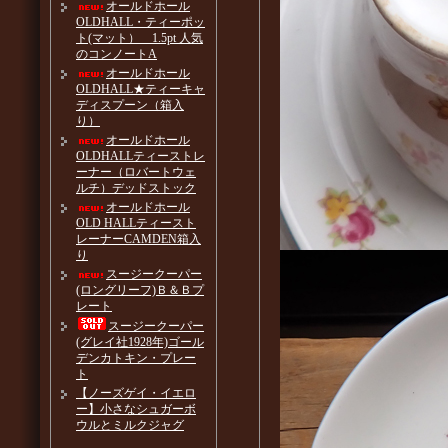
オールドホール
OLDHALL・ティーポッ
ト(マット） 1.5pt 人気
のコンノートA
オールドホール
OLDHALL★ティーキャ
ディスプーン（箱入
り）
オールドホール
OLDHALLティーストレ
ーナー（ロバートウェ
ルチ）デッドストック
オールドホール
OLD HALLティースト
レーナーCAMDEN箱入
り
スージークーパー
(ロングリーフ)Ｂ＆Ｂプ
レート
スージークーパー
(グレイ社1928年)ゴール
デンカトキン・プレー
ト
【ノーズゲイ・イエロ
ー】小さなシュガーボ
ウルとミルクジャグ