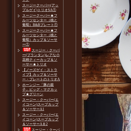
スージークーパー(アッ
プルゲイ)トリオSA①
スージークーパー★フ
ルーツセンター（桃と
葡萄）B&Bプレート①
スージークーパー★フ
ルーツセンター（桃と
葡萄）カップ＆ソーサ
ー①
スージー・クーパ
ー(プランタン)レアな小
花柄ティーカップ＆ソ
ーサー★トリオ
【ノーズゲイ・ストラ
イプ】カップ＆ソーサ
ー・プレートのトリオA
ホーンジー「豚の親
子」ピッグ・マグカッ
プ★グリーン
スージー・クーパー(エ
イコーン)スープカップ
＆ソーサーA1
スージー・クーパー(エ
イコーン)スープカップ
＆ソーサーAＢ2
スージー・クーパ