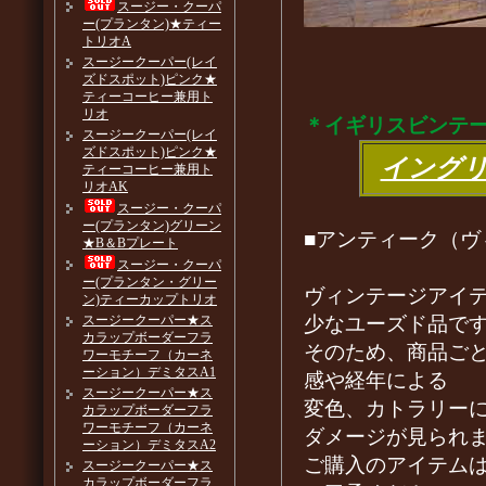
スージー・クーパ
ー(プランタン)★ティー
トリオA
スージークーパー(レイ
ズドスポット)ピンク★
ティーコーヒー兼用ト
リオ
＊イギリスビンテ
スージークーパー(レイ
ズドスポット)ピンク★
イング
ティーコーヒー兼用ト
リオAK
スージー・クーパ
ー(プランタン)グリーン
■アンティーク（ヴ
★B＆Bプレート
スージー・クーパ
ー(プランタン・グリー
ヴィンテージアイ
ン)ティーカップトリオ
少なユーズド品で
スージークーパー★ス
カラップボーダーフラ
そのため、商品ご
ワーモチーフ（カーネ
ーション）デミタスA1
感や経年による
スージークーパー★ス
変色、カトラリー
カラップボーダーフラ
ワーモチーフ（カーネ
ダメージが見られ
ーション）デミタスA2
ご購入のアイテム
スージークーパー★ス
カラップボーダーフラ