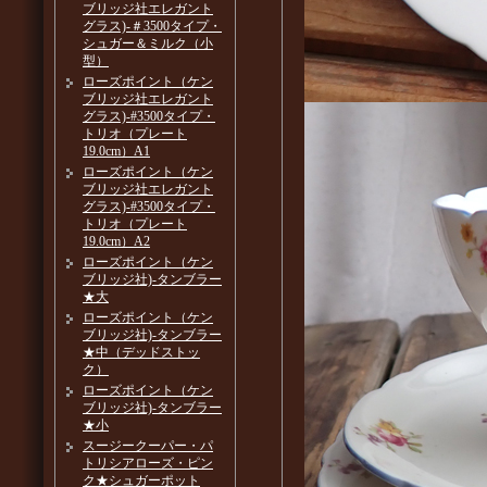
ブリッジ社エレガント
グラス)-＃3500タイプ・
シュガー＆ミルク（小
型）
ローズポイント（ケン
ブリッジ社エレガント
グラス)-#3500タイプ・
トリオ（プレート
19.0cm）A1
ローズポイント（ケン
ブリッジ社エレガント
グラス)-#3500タイプ・
トリオ（プレート
19.0cm）A2
ローズポイント（ケン
ブリッジ社)-タンブラー
★大
ローズポイント（ケン
ブリッジ社)-タンブラー
★中（デッドストッ
ク）
ローズポイント（ケン
ブリッジ社)-タンブラー
★小
スージークーパー・パ
トリシアローズ・ピン
ク★シュガーポット