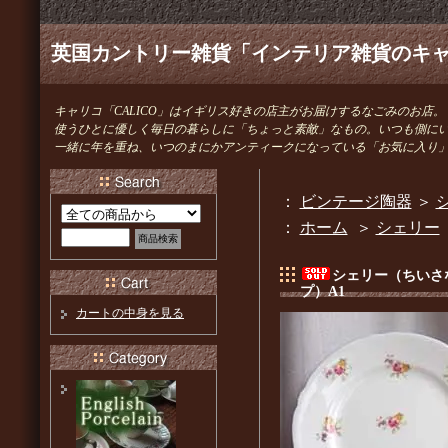
英国カントリー雑貨「インテリア雑貨のキャリ
キャリコ「CALICO」はイギリス好きの店主がお届けするなごみのお店。
使うひとに優しく毎日の暮らしに「ちょっと素敵」なもの。いつも側に
一緒に年を重ね、いつのまにかアンティークになっている「お気に入り
：
ビンテージ陶器
＞
：
ホーム
＞
シェリー
シェリー（ちいさ
プ）A1
カートの中身を見る