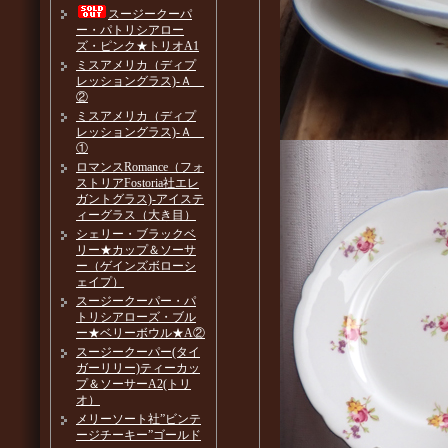
スージークーパ
ー・パトリシアロー
ズ・ピンク★トリオA1
ミスアメリカ（ディプ
レッショングラス)-Ａ
②
ミスアメリカ（ディプ
レッショングラス)-Ａ
①
ロマンスRomance（フォ
ストリアFostoria社エレ
ガントグラス)-アイステ
ィーグラス（大き目）
シェリー・ブラックベ
リー★カップ＆ソーサ
ー（ゲインズボローシ
ェイプ）
スージークーパー・パ
トリシアローズ・ブル
ー★ベリーボウル★A②
スージークーパー(タイ
ガーリリー)ティーカッ
プ＆ソーサーA2(トリ
オ）
メリーソート社”ビンテ
ージチーキー”ゴールド