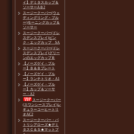
イ】デミタスカップ＆
ソーサーAＢ2
スージークーパー(ウェ
ディングリング・ブル
ー)モーニングカップ＆
ソーサー
スージークーパー(ドレ
スデンスプレイ)ピン
ク・エッグカップ SA
スージークーパー(ドレ
スデンスプレイ)グリー
ンのエッグカップＢ
【ノーズゲイ・ブル
ー】Ｂ＆Ｂプレート
【ノーズゲイ・ブル
ー】ランチトリオ・A1
【ノーズゲイ・ブル
ー】カップ＆ソーサ
ー・A2
スージークーパー
(スワンシースプレイ)レ
ギュラーコーヒートリ
オAC2
スージークーパー・パ
トリシアローズ★デミ
タスＣ＆Ｓ★マットブ