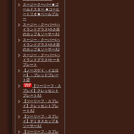
スージークーパー★ゴ
ールドスター ★コーヒ
ートリオ★ペールブル
ー
スージー・クーパー(ハ
イランドグラス)小さ目
のカップ＆ソーサーA1
スージー・クーパー(ハ
イランドグラス)小さ目
のカップ＆ソーサーA2
スージー・クーパー(ハ
イランドグラス)ケーキ
プレート
【ノーズゲイ・イエロ
ー】・ブレッドプレー
ト②
【ツーリーフ・ス
プレイ】クレッセント
プレートA1
【ツーリーフ・スプレ
イ】クレッセントプレ
ートA2
【ツーリーフ・スプレ
イ】デミタスカップ＆
ソーサーA1
【ツーリーフ・スプレ