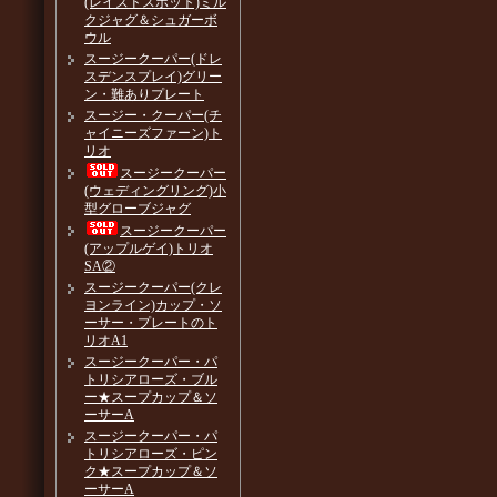
(レイズドスポット)ミル
クジャグ＆シュガーボ
ウル
スージークーパー(ドレ
スデンスプレイ)グリー
ン・難ありプレート
スージー・クーパー(チ
ャイニーズファーン)ト
リオ
スージークーパー
(ウェディングリング)小
型グローブジャグ
スージークーパー
(アップルゲイ)トリオ
SA②
スージークーパー(クレ
ヨンライン)カップ・ソ
ーサー・プレートのト
リオA1
スージークーパー・パ
トリシアローズ・ブル
ー★スープカップ＆ソ
ーサーA
スージークーパー・パ
トリシアローズ・ピン
ク★スープカップ＆ソ
ーサーA