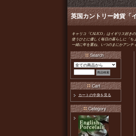
英国カントリー雑貨「イ
キャリコ「CALICO」はイギリス好
使うひとに優しく毎日の暮らしに「ち
一緒に年を重ね、いつのまにかアンテ
カートの中身を見る