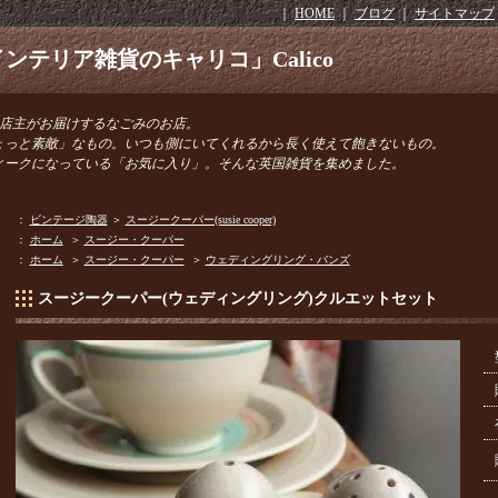
｜
HOME
｜
ブログ
｜
サイトマップ
ンテリア雑貨のキャリコ」Calico
きの店主がお届けするなごみのお店。
ょっと素敵」なもの。いつも側にいてくれるから長く使えて飽きないもの。
ィークになっている「お気に入り」。そんな英国雑貨を集めました。
：
ビンテージ陶器
＞
スージークーパー(susie cooper)
：
ホーム
＞
スージー・クーパー
：
ホーム
＞
スージー・クーパー
＞
ウェディングリング・バンズ
スージークーパー(ウェディングリング)クルエットセット