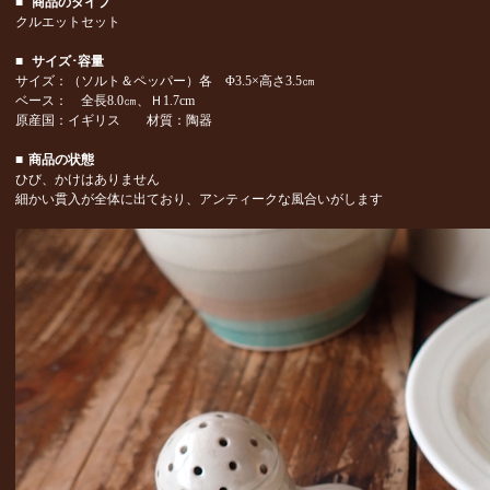
■
商品のタイプ
クルエットセット
■
サイズ･容量
サイズ：（ソルト＆ペッパー）各 Φ3.5×高さ3.5㎝
ベース： 全長8.0㎝、Ｈ1.7cm
原産国：イギリス 材質：陶器
■
商品の状態
ひび、かけはありません
細かい貫入が全体に出ており、アンティークな風合いがします