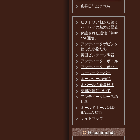
店長日記はこちら
ビクトリア朝から続く
バーレイの魅力と歴史
保護された通信「常時
SSL通信」
アンティークボビンを
使った小物たち
英国ビンテージ陶器
アンティーク・ボトル
アンティーク・ポット
スージークーパー
ホーンジーの作品
オパールの春夏秋冬
英国銀器について
アンティークレースの
世界
オールドホールOLD
HALLの魅力
サイトマップ