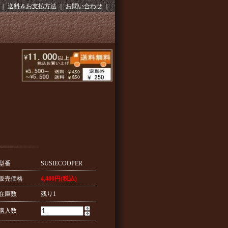
｜
送料＆お支払方法
｜
お問い合わせ
｜
型番
SUSIECOOPER
販売価格
4,400円(税込)
在庫数
残り1
購入数