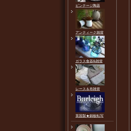
ビンテージ陶器
アンティーク雑貨
ガラス食器&雑貨
レース＆布雑貨
英国製★銅板転写