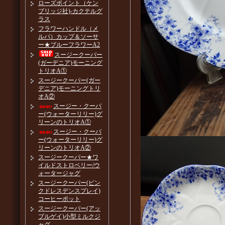
ローズポイント（ケン
ブリッジ社)-カクテルグ
ラス
フラワーハンドル（メ
ルバ）カップ＆ソーサ
ー★ブルーフラワーA2
スージークーパー
(ガーデニア)モーニング
トリオA①
スージークーパー(ガー
デニア)モーニングトリ
オA②
スージー・クーパ
ー(ウォーターリリー)グ
リーンのトリオA①
スージー・クーパ
ー(ウォーターリリー)グ
リーンのトリオA②
スージークーパー★ワ
イルドストロベリー/ウ
ォータージャグ
スージークーパー(ピン
クドレスデンスプレイ)
コーヒーポット
スージークーパー(アッ
プルゲイ)小型ミルクジ
ャグ