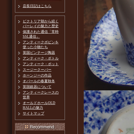
店長日記はこちら
ビクトリア朝から続く
バーレイの魅力と歴史
保護された通信「常時
SSL通信」
アンティークボビンを
使った小物たち
英国ビンテージ陶器
アンティーク・ボトル
アンティーク・ポット
スージークーパー
ホーンジーの作品
オパールの春夏秋冬
英国銀器について
アンティークレースの
世界
オールドホールOLD
HALLの魅力
サイトマップ