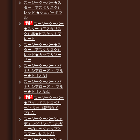
スージークーパー★ス
ター（アスタリスク）
レッド ★シュガーボウ
ル
スージークーパー
★スター（アスタリス
ク）赤★ビスケットプ
レート
スージークーパー★ス
ター（アスタリスク）
レッド★カップ＆ソー
サー
スージークーパー・パ
トリシアローズ ・ ブル
ー★トリオA1
スージークーパー・パ
トリシアローズ ・ ブル
ー★トリオAB2
スージークーパー
★ワイルドストロベリ
ー/トリオ（花形タイ
プ）A1
スージークーパー(ウェ
ディングリング)マホガ
ニーのエッグカップと
スプーンレストA1
スージークーパー(ウェ