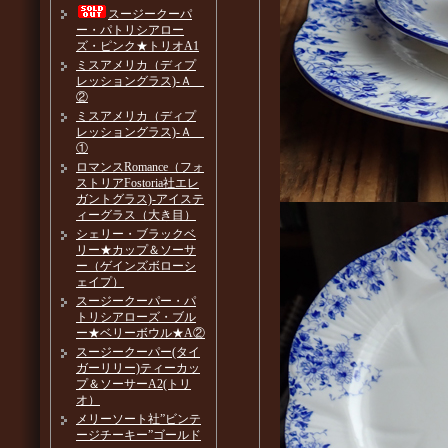
スージークーパ
ー・パトリシアロー
ズ・ピンク★トリオA1
ミスアメリカ（ディプ
レッショングラス)-Ａ
②
ミスアメリカ（ディプ
レッショングラス)-Ａ
①
ロマンスRomance（フォ
ストリアFostoria社エレ
ガントグラス)-アイステ
ィーグラス（大き目）
シェリー・ブラックベ
リー★カップ＆ソーサ
ー（ゲインズボローシ
ェイプ）
スージークーパー・パ
トリシアローズ・ブル
ー★ベリーボウル★A②
スージークーパー(タイ
ガーリリー)ティーカッ
プ＆ソーサーA2(トリ
オ）
メリーソート社”ビンテ
ージチーキー”ゴールド