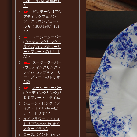
ル★（1930-1940年代）
A1
ビンテージ【アジ
アティックフェザン
ツ】クラウンデューカ
ル★（1930-1940年代）
A2
スージークーパー
(ウェディングリング・
ライム)カップ＆ソーサ
ー・プレートのトリオ
A①
スージークーパー
(ウェディングリング・
ライム)カップ＆ソーサ
ー・プレートのトリオ
A②
スージークーパー
(ウェディングリング)Ｂ
＆Ｂプレート・ライム
ジューン・ピンク（フ
ォストリアFostoria社)-
ティートリオA2
メイフラワー（フォス
トリアFostoria社)-オイ
スターグラスA
ローズポイント（ケン