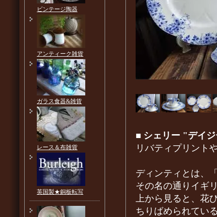
ビンテージ陶器
アンティーク雑貨
ガラス食器&雑貨
■
シェリー "デイ
リバティプリント
レース＆布雑貨
ディンティとは、
その名の通りイギ
英国製★銅板転写
上から見ると、花
ちりばめられてい