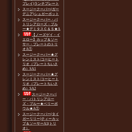
プレイ)ランチプレート
スージークーパー(ガー
デニア)シュガーポット
スージークーパー・パ
トリシアローズ・ブル
ー★デミタスＣ＆Ｓ★A
【ノーズゲイ・イ
エロー】カップ＆ソー
サー・プレートのトリ
オA①
スージークーパー★グ
レンミスト/コーヒート
リオ（プレートちいさ
め）SA1
スージークーパー★グ
レンミスト/コーヒート
リオ（プレートちいさ
め）SA2
スージークーパ
ー・パトリシアロー
ズ・ブルー★ベリーボ
ウル★A①
スージークーパー(タイ
ガーリリー)ティーカッ
プ＆ソーサーA1(トリ
オ）