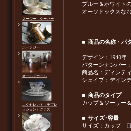
ブルー＆ホワイト
オーソドックスな
スージー・クーパー
■
商品の名称・パ
ホーンジー
デザイン：1940年
パターンナンバー：05
商品名：ディンティ ブル
オールドホール
シェイプ：デイン
■
商品のタイプ
カップ＆ソーサー
エクセレント（デプレ
ッション）グラス
■
サイズ･容量
サイズ：カップ 口径8