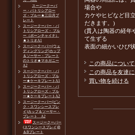
カーAB2
スージークーパ
場合や
ー・パトリシアロー
カケやヒビなど目
ズ・ブルー★三日月プ
レート
だきます。)
スージークーパー・パ
(貫入は陶器の経年
トリシアローズ・ ブル
ー（ボーンチャイナ）
て生ずる
★トリオA1
表面の細かいひび
スージークーパー(ウェ
ディングリング)カップ
＆ソーサー・プレート
のトリオ★マホガニー
この商品について
A2
この商品を友達に
スージークーパー・パ
トリシアローズ・ブル
買い物を続ける
ー★ケーキプレートA1
スージークーパー・パ
トリシアローズ・ブル
ー★ケーキプレートA2
スージークーパー(ピン
ク・スワンシースプレ
イ)カップ＆ソーサー・
プレート A2
スージークーパー
(スワンシースプレイ)B
＆Bプレート