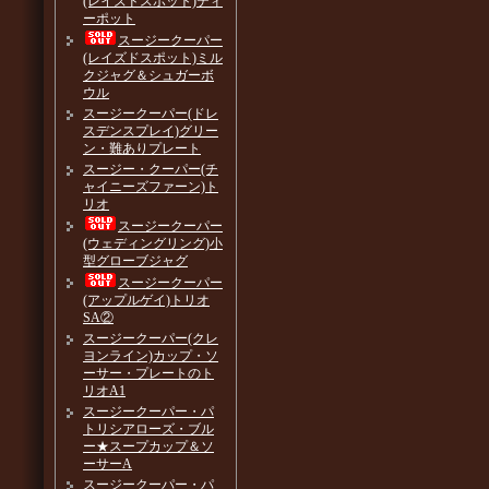
(レイズドスポット)ティ
ーポット
スージークーパー
(レイズドスポット)ミル
クジャグ＆シュガーボ
ウル
スージークーパー(ドレ
スデンスプレイ)グリー
ン・難ありプレート
スージー・クーパー(チ
ャイニーズファーン)ト
リオ
スージークーパー
(ウェディングリング)小
型グローブジャグ
スージークーパー
(アップルゲイ)トリオ
SA②
スージークーパー(クレ
ヨンライン)カップ・ソ
ーサー・プレートのト
リオA1
スージークーパー・パ
トリシアローズ・ブル
ー★スープカップ＆ソ
ーサーA
スージークーパー・パ