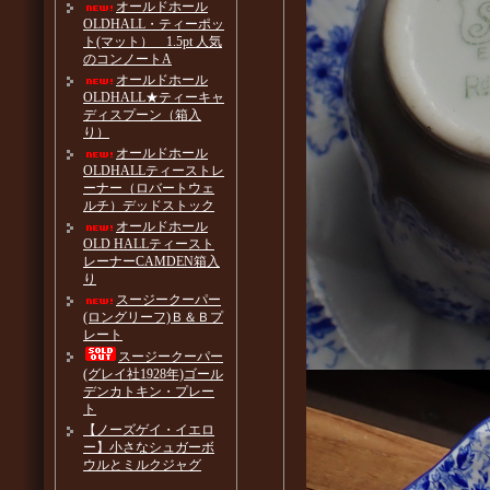
オールドホール
OLDHALL・ティーポッ
ト(マット） 1.5pt 人気
のコンノートA
オールドホール
OLDHALL★ティーキャ
ディスプーン（箱入
り）
オールドホール
OLDHALLティーストレ
ーナー（ロバートウェ
ルチ）デッドストック
オールドホール
OLD HALLティースト
レーナーCAMDEN箱入
り
スージークーパー
(ロングリーフ)Ｂ＆Ｂプ
レート
スージークーパー
(グレイ社1928年)ゴール
デンカトキン・プレー
ト
【ノーズゲイ・イエロ
ー】小さなシュガーボ
ウルとミルクジャグ