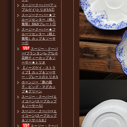
スージークーパー(アッ
プルゲイ)トリオSA①
スージークーパー★フ
ルーツセンター（桃と
葡萄）B&Bプレート①
スージークーパー★フ
ルーツセンター（桃と
葡萄）カップ＆ソーサ
ー①
スージー・クーパ
ー(プランタン)レアな小
花柄ティーカップ＆ソ
ーサー★トリオ
【ノーズゲイ・ストラ
イプ】カップ＆ソーサ
ー・プレートのトリオA
ホーンジー「豚の親
子」ピッグ・マグカッ
プ★グリーン
スージー・クーパー(エ
イコーン)スープカップ
＆ソーサーA1
スージー・クーパー(エ
イコーン)スープカップ
＆ソーサーAＢ2
スージー・クーパ