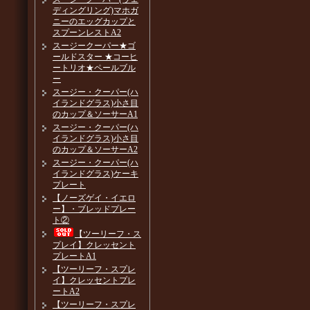
ディングリング)マホガ
ニーのエッグカップと
スプーンレストA2
スージークーパー★ゴ
ールドスター ★コーヒ
ートリオ★ペールブル
ー
スージー・クーパー(ハ
イランドグラス)小さ目
のカップ＆ソーサーA1
スージー・クーパー(ハ
イランドグラス)小さ目
のカップ＆ソーサーA2
スージー・クーパー(ハ
イランドグラス)ケーキ
プレート
【ノーズゲイ・イエロ
ー】・ブレッドプレー
ト②
【ツーリーフ・ス
プレイ】クレッセント
プレートA1
【ツーリーフ・スプレ
イ】クレッセントプレ
ートA2
【ツーリーフ・スプレ