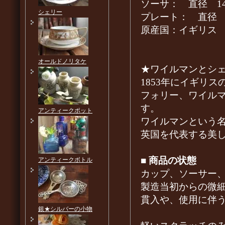
ソーサ： 直径 14.
シェリー
プレート： 直径 20
原産国：イギリ
オールドノリタケ
★ワイルマンとシ
1853年にイギリ
フォリー、ワイル
す。
アンティークポット
ワイルマンという名称は
英国を代表する美し
■
商品の状態
アンティークボトル
カップ、ソーサー
製造当初からの微
貫入や、使用に伴
銀★シルバーの小物