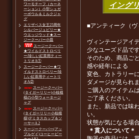
イング
ワーモチーフ（カーネ
ーション）小型シュガ
ーボウル＆ミルクジャ
グ
■アンティーク（ヴ
エリザベス女王25周年
シルバージュビリー★
ウエッジウッド★スー
ジークーパー小皿
ヴィンテージアイ
スージークーパー
少なユーズド品で
★ワイルドストロベリ
ー/珍しい紅茶用ティー
そのため、商品ご
トリオA①
感や経年による
スージークーパー★ワ
イルドストロベリー/珍
変色、カトラリー
しい紅茶用ティートリ
ダメージが見られ
オA②
スージークーパー
ご購入のアイテム
(タイガーリリー)小枝模
ご了承ください。
様の小型ウォータージ
ャグ
また、新品では味
スージークーパー
い。
(タイガーリリー小枝模
様)デミタスカップ＆ソ
状態が気になる場
ーサーA 2
スージークーパー(アッ
＊貫入について＊
プルゲイ)コーヒービー
陶器の商品には、