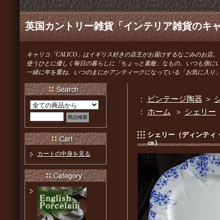
英国カントリー雑貨「インテリア雑貨のキャリ
キャリコ「CALICO」はイギリス好きの店主がお届けするなごみのお店。
使うひとに優しく毎日の暮らしに「ちょっと素敵」なもの。いつも側に
一緒に年を重ね、いつのまにかアンティークになっている「お気に入り
：
ビンテージ陶器
＞
：
ホーム
＞
シェリー
シェリー（ディンティ
㎝）
カートの中身を見る