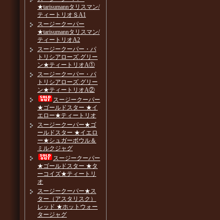
★tarisumannタリスマン/
ティートリオＳA1
スージークーパー
★tarisumannタリスマン/
ティートリオA2
スージークーパー・パ
トリシアローズ.グリー
ン★ティートリオA①
スージークーパー・パ
トリシアローズ.グリー
ン★ティートリオA②
スージークーパー
★ゴールドスター ★イ
エロー★ティートリオ
スージークーパー★ゴ
ールドスター ★イエロ
ー★シュガーボウル＆
ミルクジャグ
スージークーパー
★ゴールドスター ★タ
ーコイズ★ティートリ
オ
スージークーパー★ス
ター（アスタリスク）
レッド ★ホットウォー
タージャグ