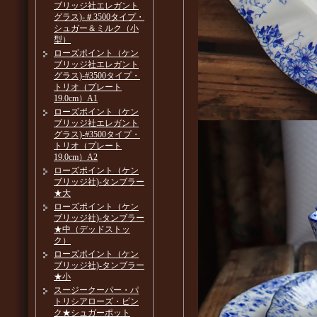
ブリッジ社エレガント
グラス)-＃3500タイプ・
シュガー＆ミルク（小
型）
ローズポイント（ケン
ブリッジ社エレガント
グラス)-#3500タイプ・
トリオ（プレート
19.0cm）A1
ローズポイント（ケン
ブリッジ社エレガント
グラス)-#3500タイプ・
トリオ（プレート
19.0cm）A2
ローズポイント（ケン
ブリッジ社)-タンブラー
★大
ローズポイント（ケン
ブリッジ社)-タンブラー
★中（デッドストッ
ク）
ローズポイント（ケン
ブリッジ社)-タンブラー
★小
スージークーパー・パ
トリシアローズ・ピン
ク★シュガーポット