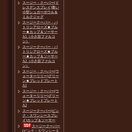
スージー・クーパー(ド
レスデンスプレイ)青い
小型シュガーボウル＆
ミルクジャグ
スージークーパー・パ
トリシアローズ★ブル
ー★カップ＆ソーサー
A1（小さ目ファルコ
ン）
スージークーパー・パ
トリシアローズ★ブル
ー★カップ＆ソーサー
A2（小さ目ファルコ
ン）
スージー・クーパー(ウ
ォーターリリー)グリー
ン★ブレッドプレート
A1
スージー・クーパー(ウ
ォーターリリー)グリー
ン★ブレッドプレート
A2
スージークーパー(ピン
ク・スワンシースプレ
イ)カップ＆ソーサー
スージークーパー
(ピンク・スワンシース