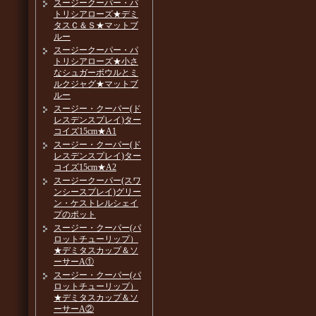
スージークーパー・パ
トリシアローズ★デミ
タスＣ＆Ｓ★マットブ
ルー
スージークーパー・パ
トリシアローズ★小さ
なシュガーボウルとミ
ルクジャグ★マットブ
ルー
スージー・クーパー(ド
レスデンスプレイ)ター
コイズ15cm★A1
スージー・クーパー(ド
レスデンスプレイ)ター
コイズ15cm★A2
スージークーパー(スワ
ンシースプレイ)グリー
ン・ケストレルシェイ
プのポット
スージー・クーパー(パ
ロットチューリップ）
★デミタスカップ＆ソ
ーサーA①
スージー・クーパー(パ
ロットチューリップ）
★デミタスカップ＆ソ
ーサーA②