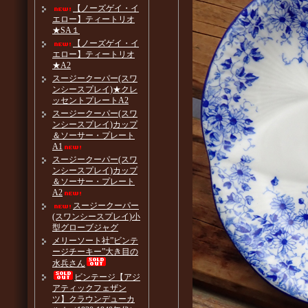
【ノーズゲイ・イ
エロー】ティートリオ
★SA１
【ノーズゲイ・イ
エロー】ティートリオ
★A2
スージークーパー(スワ
ンシースプレイ)★クレ
ッセントプレートA2
スージークーパー(スワ
ンシースプレイ)カップ
＆ソーサー・プレート
A1
スージークーパー(スワ
ンシースプレイ)カップ
＆ソーサー・プレート
A2
スージークーパー
(スワンシースプレイ)小
型グローブジャグ
メリーソート社”ビンテ
ージチーキー”大き目の
水兵さん
ビンテージ【アジ
アティックフェザン
ツ】クラウンデューカ