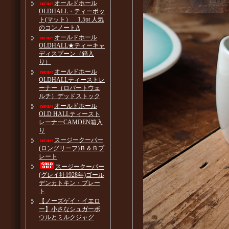
オールドホール
OLDHALL・ティーポッ
ト(マット） 1.5pt 人気
のコンノートA
オールドホール
OLDHALL★ティーキャ
ディスプーン（箱入
り）
オールドホール
OLDHALLティーストレ
ーナー（ロバートウェ
ルチ）デッドストック
オールドホール
OLD HALLティースト
レーナーCAMDEN箱入
り
スージークーパー
(ロングリーフ)Ｂ＆Ｂプ
レート
スージークーパー
(グレイ社1928年)ゴール
デンカトキン・プレー
ト
【ノーズゲイ・イエロ
ー】小さなシュガーボ
ウルとミルクジャグ