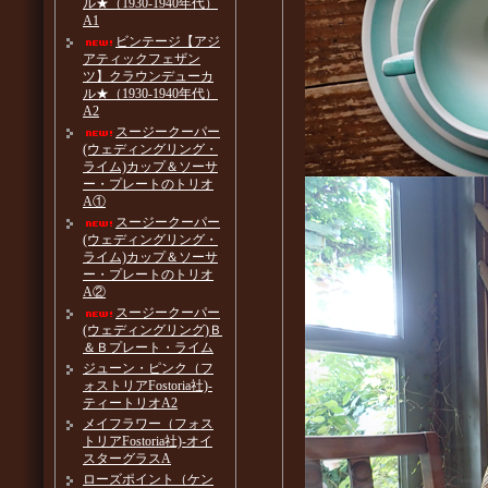
ル★（1930-1940年代）
A1
ビンテージ【アジ
アティックフェザン
ツ】クラウンデューカ
ル★（1930-1940年代）
A2
スージークーパー
(ウェディングリング・
ライム)カップ＆ソーサ
ー・プレートのトリオ
A①
スージークーパー
(ウェディングリング・
ライム)カップ＆ソーサ
ー・プレートのトリオ
A②
スージークーパー
(ウェディングリング)Ｂ
＆Ｂプレート・ライム
ジューン・ピンク（フ
ォストリアFostoria社)-
ティートリオA2
メイフラワー（フォス
トリアFostoria社)-オイ
スターグラスA
ローズポイント（ケン