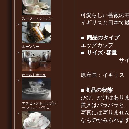
可愛らしい薔薇の
スージー・クーパー
イギリスと日本で
■
商品のタイプ
エッグカップ
ホーンジー
■
サイズ･容量
サイズ：直径5
原産国：イギリス
オールドホール
■
商品の状態
ひび、かけはあり
エクセレント（デプレ
貫入はパラパラと
ッション）グラス
写真には写りませ
なものがみられま