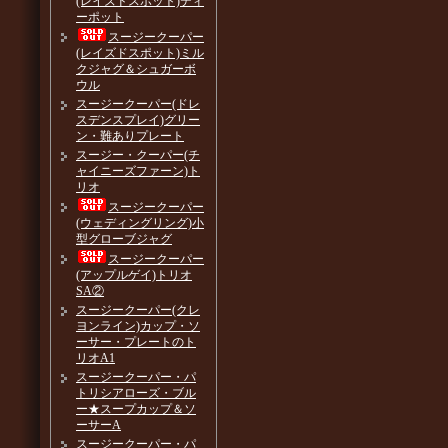
(レイズドスポット)ティ
ーポット
スージークーパー
(レイズドスポット)ミル
クジャグ＆シュガーボ
ウル
スージークーパー(ドレ
スデンスプレイ)グリー
ン・難ありプレート
スージー・クーパー(チ
ャイニーズファーン)ト
リオ
スージークーパー
(ウェディングリング)小
型グローブジャグ
スージークーパー
(アップルゲイ)トリオ
SA②
スージークーパー(クレ
ヨンライン)カップ・ソ
ーサー・プレートのト
リオA1
スージークーパー・パ
トリシアローズ・ブル
ー★スープカップ＆ソ
ーサーA
スージークーパー・パ