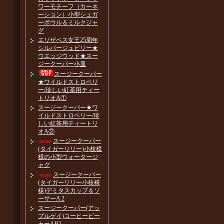
ワーモチーフ（カーネ
ーション）小型シュガ
ーボウル＆ミルクジャ
グ
エリザベス女王25周年
シルバージュビリー★
ウエッジウッド★スー
ジークーパー小皿
スージークーパー
★ワイルドストロベリ
ー/珍しい紅茶用ティー
トリオA①
スージークーパー★ワ
イルドストロベリー/珍
しい紅茶用ティートリ
オA②
スージークーパー
(タイガーリリー)小枝模
様の小型ウォータージ
ャグ
スージークーパー
(タイガーリリー小枝模
様)デミタスカップ＆ソ
ーサーA 2
スージークーパー(アッ
プルゲイ)コーヒービー