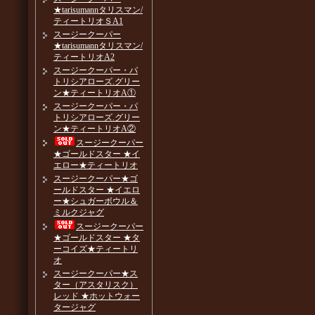
★tarisumannタリスマン/
ティートリオＳA1
スージークーパー
★tarisumannタリスマン/
ティートリオA2
スージークーパー・パ
トリシアローズ.グリー
ン★ティートリオA①
スージークーパー・パ
トリシアローズ.グリー
ン★ティートリオA②
スージークーパー
★ゴールドスター ★イ
エロー★ティートリオ
スージークーパー★ゴ
ールドスター ★イエロ
ー★シュガーボウル＆
ミルクジャグ
スージークーパー
★ゴールドスター ★タ
ーコイズ★ティートリ
オ
スージークーパー★ス
ター（アスタリスク）
レッド ★ホットウォー
タージャグ