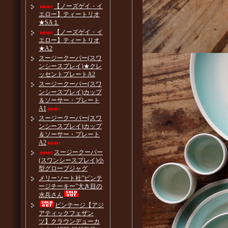
【ノーズゲイ・イ
エロー】ティートリオ
★SA１
【ノーズゲイ・イ
エロー】ティートリオ
★A2
スージークーパー(スワ
ンシースプレイ)★クレ
ッセントプレートA2
スージークーパー(スワ
ンシースプレイ)カップ
＆ソーサー・プレート
A1
スージークーパー(スワ
ンシースプレイ)カップ
＆ソーサー・プレート
A2
スージークーパー
(スワンシースプレイ)小
型グローブジャグ
メリーソート社”ビンテ
ージチーキー”大き目の
水兵さん
ビンテージ【アジ
アティックフェザン
ツ】クラウンデューカ