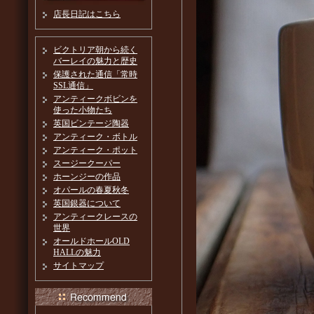
店長日記はこちら
ビクトリア朝から続く
バーレイの魅力と歴史
保護された通信「常時
SSL通信」
アンティークボビンを
使った小物たち
英国ビンテージ陶器
アンティーク・ボトル
アンティーク・ポット
スージークーパー
ホーンジーの作品
オパールの春夏秋冬
英国銀器について
アンティークレースの
世界
オールドホールOLD
HALLの魅力
サイトマップ