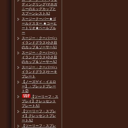
ディングリング)マホガ
ニーのエッグカップと
スプーンレストA2
スージークーパー★ゴ
ールドスター ★コーヒ
ートリオ★ペールブル
ー
スージー・クーパー(ハ
イランドグラス)小さ目
のカップ＆ソーサーA1
スージー・クーパー(ハ
イランドグラス)小さ目
のカップ＆ソーサーA2
スージー・クーパー(ハ
イランドグラス)ケーキ
プレート
【ノーズゲイ・イエロ
ー】・ブレッドプレー
ト②
【ツーリーフ・ス
プレイ】クレッセント
プレートA1
【ツーリーフ・スプレ
イ】クレッセントプレ
ートA2
【ツーリーフ・スプレ