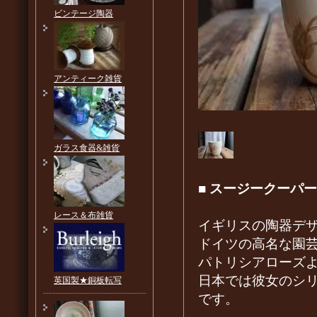
ビンテージ陶器
アンティーク雑貨
ガラス食器&雑貨
■
スージークーパー
レース＆布雑貨
イギリスの陶器デザ
ドイツの高名な園
パトリシアローズ
日本では彼女のシ
英国製★銅板転写
です。