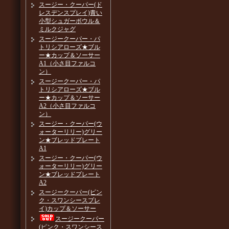
スージー・クーパー(ド
レスデンスプレイ)青い
小型シュガーボウル＆
ミルクジャグ
スージークーパー・パ
トリシアローズ★ブル
ー★カップ＆ソーサー
A1（小さ目ファルコ
ン）
スージークーパー・パ
トリシアローズ★ブル
ー★カップ＆ソーサー
A2（小さ目ファルコ
ン）
スージー・クーパー(ウ
ォーターリリー)グリー
ン★ブレッドプレート
A1
スージー・クーパー(ウ
ォーターリリー)グリー
ン★ブレッドプレート
A2
スージークーパー(ピン
ク・スワンシースプレ
イ)カップ＆ソーサー
スージークーパー
(ピンク・スワンシース