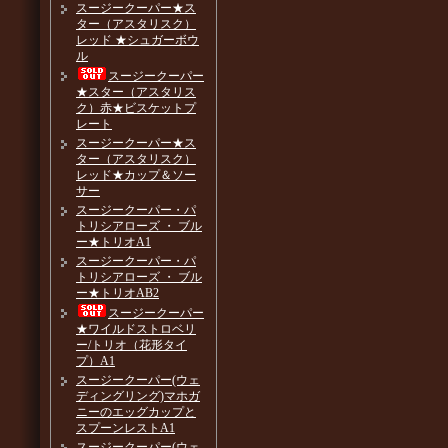
スージークーパー★ス
ター（アスタリスク）
レッド ★シュガーボウ
ル
スージークーパー
★スター（アスタリス
ク）赤★ビスケットプ
レート
スージークーパー★ス
ター（アスタリスク）
レッド★カップ＆ソー
サー
スージークーパー・パ
トリシアローズ ・ ブル
ー★トリオA1
スージークーパー・パ
トリシアローズ ・ ブル
ー★トリオAB2
スージークーパー
★ワイルドストロベリ
ー/トリオ（花形タイ
プ）A1
スージークーパー(ウェ
ディングリング)マホガ
ニーのエッグカップと
スプーンレストA1
スージークーパー(ウェ