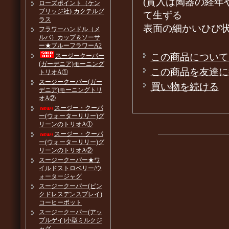
(貫入は陶器の経年
ローズポイント（ケン
ブリッジ社)-カクテルグ
て生ずる
ラス
表面の細かいひび
フラワーハンドル（メ
ルバ）カップ＆ソーサ
ー★ブルーフラワーA2
この商品について
スージークーパー
(ガーデニア)モーニング
この商品を友達に
トリオA①
スージークーパー(ガー
買い物を続ける
デニア)モーニングトリ
オA②
スージー・クーパ
ー(ウォーターリリー)グ
リーンのトリオA①
スージー・クーパ
ー(ウォーターリリー)グ
リーンのトリオA②
スージークーパー★ワ
イルドストロベリー/ウ
ォータージャグ
スージークーパー(ピン
クドレスデンスプレイ)
コーヒーポット
スージークーパー(アッ
プルゲイ)小型ミルクジ
ャグ