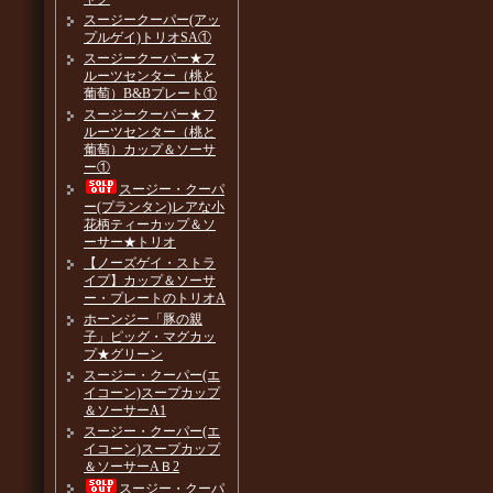
スージークーパー(アッ
プルゲイ)トリオSA①
スージークーパー★フ
ルーツセンター（桃と
葡萄）B&Bプレート①
スージークーパー★フ
ルーツセンター（桃と
葡萄）カップ＆ソーサ
ー①
スージー・クーパ
ー(プランタン)レアな小
花柄ティーカップ＆ソ
ーサー★トリオ
【ノーズゲイ・ストラ
イプ】カップ＆ソーサ
ー・プレートのトリオA
ホーンジー「豚の親
子」ピッグ・マグカッ
プ★グリーン
スージー・クーパー(エ
イコーン)スープカップ
＆ソーサーA1
スージー・クーパー(エ
イコーン)スープカップ
＆ソーサーAＢ2
スージー・クーパ