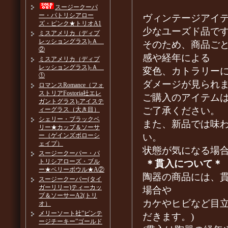
スージークーパ
ー・パトリシアロー
ヴィンテージアイ
ズ・ピンク★トリオA1
少なユーズド品で
ミスアメリカ（ディプ
レッショングラス)-Ａ
そのため、商品ご
②
感や経年による
ミスアメリカ（ディプ
レッショングラス)-Ａ
変色、カトラリー
①
ダメージが見られ
ロマンスRomance（フォ
ストリアFostoria社エレ
ご購入のアイテム
ガントグラス)-アイステ
ご了承ください。
ィーグラス（大き目）
シェリー・ブラックベ
また、新品では味
リー★カップ＆ソーサ
い。
ー（ゲインズボローシ
ェイプ）
状態が気になる場
スージークーパー・パ
トリシアローズ・ブル
＊貫入について＊
ー★ベリーボウル★A②
陶器の商品には、
スージークーパー(タイ
ガーリリー)ティーカッ
場合や
プ＆ソーサーA2(トリ
カケやヒビなど目
オ）
メリーソート社”ビンテ
だきます。)
ージチーキー”ゴールド