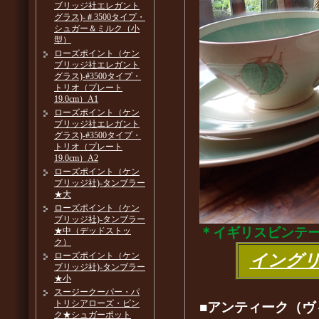
ブリッジ社エレガント
グラス)-＃3500タイプ・
シュガー＆ミルク（小
型）
ローズポイント（ケン
ブリッジ社エレガント
グラス)-#3500タイプ・
トリオ（プレート
19.0cm）A1
ローズポイント（ケン
ブリッジ社エレガント
グラス)-#3500タイプ・
トリオ（プレート
19.0cm）A2
ローズポイント（ケン
ブリッジ社)-タンブラー
★大
ローズポイント（ケン
ブリッジ社)-タンブラー
＊イギリスビンテ
★中（デッドストッ
ク）
ローズポイント（ケン
イング
ブリッジ社)-タンブラー
★小
スージークーパー・パ
トリシアローズ・ピン
■アンティーク（ヴ
ク★シュガーポット