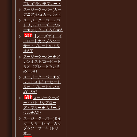
プレイ)ランチプレート
スージークーパー(ガー
デニア)シュガーポット
スージークーパー・パ
トリシアローズ・ブル
ー★デミタスＣ＆Ｓ★A
【ノーズゲイ・イ
エロー】カップ＆ソー
サー・プレートのトリ
オA①
スージークーパー★グ
レンミスト/コーヒート
リオ（プレートちいさ
め）SA1
スージークーパー★グ
レンミスト/コーヒート
リオ（プレートちいさ
め）SA2
スージークーパ
ー・パトリシアロー
ズ・ブルー★ベリーボ
ウル★A①
スージークーパー(タイ
ガーリリー)ティーカッ
プ＆ソーサーA1(トリ
オ）