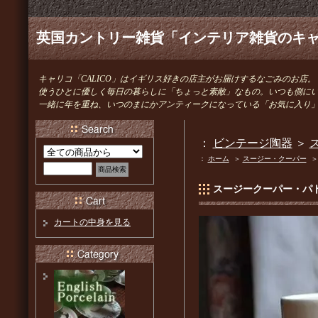
英国カントリー雑貨「インテリア雑貨のキャリ
キャリコ「CALICO」はイギリス好きの店主がお届けするなごみのお店。
使うひとに優しく毎日の暮らしに「ちょっと素敵」なもの。いつも側に
一緒に年を重ね、いつのまにかアンティークになっている「お気に入り
：
ビンテージ陶器
＞
ス
：
ホーム
＞
スージー・クーパー
スージークーパー・パト
カートの中身を見る