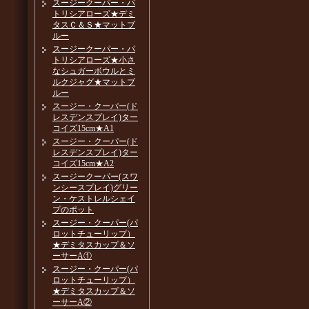
スージークーパー・パ
トリシアローズ★デミ
タスＣ＆Ｓ★マットブ
ルー
スージークーパー・パ
トリシアローズ★小さ
なシュガーボウルとミ
ルクジャグ★マットブ
ルー
スージー・クーパー(ド
レスデンスプレイ)ター
コイズ15cm★A1
スージー・クーパー(ド
レスデンスプレイ)ター
コイズ15cm★A2
スージークーパー(スワ
ンシースプレイ)グリー
ン・ケストレルシェイ
プのポット
スージー・クーパー(パ
ロットチューリップ）
★デミタスカップ＆ソ
ーサーA①
スージー・クーパー(パ
ロットチューリップ）
★デミタスカップ＆ソ
ーサーA②