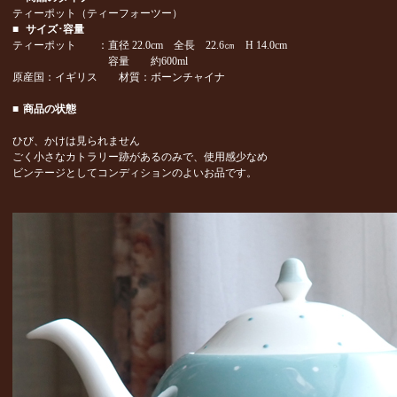
ティーポット（ティーフォーツー）
■
サイズ･容量
ティーポット ：直径 22.0cm 全長 22.6㎝ H 14.0cm
容量 約600ml
原産国：イギリス 材質：ボーンチャイナ
■
商品の状態
ひび、かけは見られません
ごく小さなカトラリー跡があるのみで、使用感少なめ
ビンテージとしてコンディションのよいお品です。