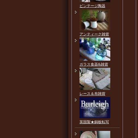
ビンテージ陶器
アンティーク雑貨
ガラス食器&雑貨
レース＆布雑貨
英国製★銅板転写