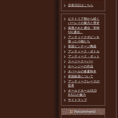
店長日記はこちら
ビクトリア朝から続く
バーレイの魅力と歴史
保護された通信「常時
SSL通信」
アンティークボビンを
使った小物たち
英国ビンテージ陶器
アンティーク・ボトル
アンティーク・ポット
スージークーパー
ホーンジーの作品
オパールの春夏秋冬
英国銀器について
アンティークレースの
世界
オールドホールOLD
HALLの魅力
サイトマップ