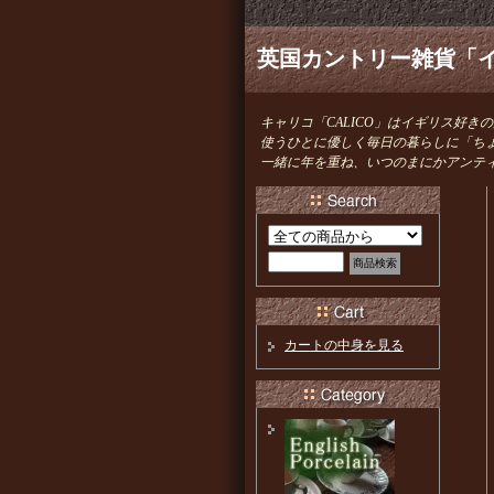
英国カントリー雑貨「イ
キャリコ「CALICO」はイギリス好
使うひとに優しく毎日の暮らしに「ち
一緒に年を重ね、いつのまにかアンテ
カートの中身を見る