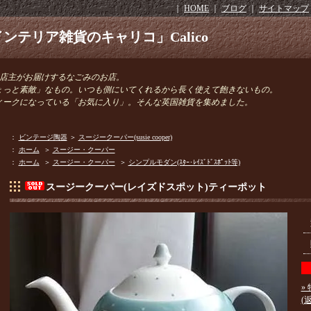
｜
HOME
｜
ブログ
｜
サイトマップ
ンテリア雑貨のキャリコ」Calico
きの店主がお届けするなごみのお店。
ょっと素敵」なもの。いつも側にいてくれるから長く使えて飽きないもの。
ィークになっている「お気に入り」。そんな英国雑貨を集めました。
：
ビンテージ陶器
＞
スージークーパー(susie cooper)
：
ホーム
＞
スージー・クーパー
：
ホーム
＞
スージー・クーパー
＞
シンプルモダン(ｽﾀｰ･ﾚｲｽﾞﾄﾞｽﾎﾟｯﾄ等)
スージークーパー(レイズドスポット)ティーポット
»
(