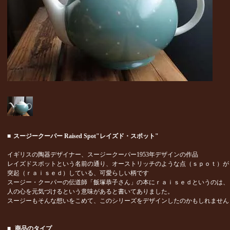
■
スージークーパー Raised Spot"レイズド・スポット"
イギリスの陶器デザイナー、スージークーパー1953年デザインの作品
レイズドスポットという名前の通り、オーストリッチのような点（ｓｐｏｔ）が
突起（ｒａｉｓｅｄ）している、可愛らしい柄です
スージー・クーパーの伝道師「飯塚恭子さん」の本にｒａｉｓｅｄというのは、
人の心を元気づけるという意味があると書いてありました。
スージーもそんな想いをこめて、このシリーズをデザインしたのかもしれません
■
商品のタイプ