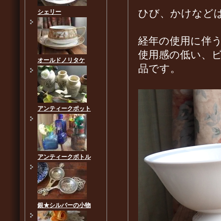
ひび、かけなど
シェリー
経年の使用に伴
使用感の低い、
オールドノリタケ
品です。
アンティークポット
アンティークボトル
銀★シルバーの小物