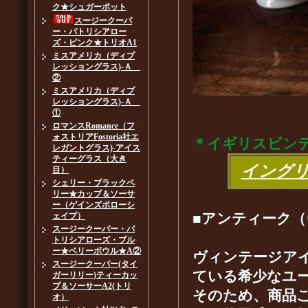
ク★シュガーポット
スージークーパ
ー・パトリシアロー
ズ・ピンク★トリオA1
ミスアメリカ（ディプ
レッショングラス)-Ａ
②
ミスアメリカ（ディプ
レッショングラス)-Ａ
①
ロマンスRomance（フ
ォストリアFostoria社エ
＊イギリスビン
レガントグラス)-アイス
ティーグラス（大き
イング
目）
シェリー・ブラックベ
リー★カップ＆ソーサ
ー（ゲインズボローシ
■アンティーク
ェイプ）
スージークーパー・パ
トリシアローズ・ブル
ー★ベリーボウル★A②
ヴィンテージア
スージークーパー(タイ
ている希少なユ
ガーリリー)ティーカッ
プ＆ソーサーA2(トリ
そのため、商品
オ）