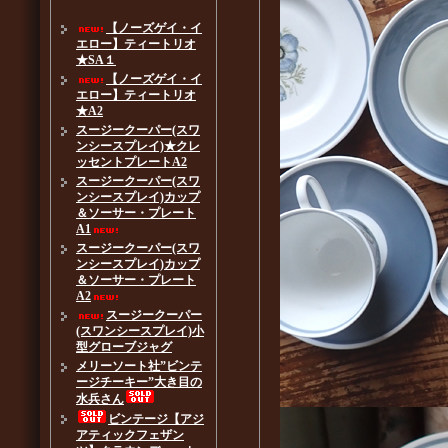
【ノーズゲイ・イ
エロー】ティートリオ
★SA１
【ノーズゲイ・イ
エロー】ティートリオ
★A2
スージークーパー(スワ
ンシースプレイ)★クレ
ッセントプレートA2
スージークーパー(スワ
ンシースプレイ)カップ
＆ソーサー・プレート
A1
スージークーパー(スワ
ンシースプレイ)カップ
＆ソーサー・プレート
A2
スージークーパー
(スワンシースプレイ)小
型グローブジャグ
メリーソート社”ビンテ
ージチーキー”大き目の
水兵さん
ビンテージ【アジ
アティックフェザン