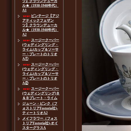
ツ】クラウンデューカ
ル★（1930-1940年代）
A1
ビンテージ【アジ
アティックフェザン
ツ】クラウンデューカ
ル★（1930-1940年代）
A2
スージークーパー
(ウェディングリング・
ライム)カップ＆ソーサ
ー・プレートのトリオ
A①
スージークーパー
(ウェディングリング・
ライム)カップ＆ソーサ
ー・プレートのトリオ
A②
スージークーパー
(ウェディングリング)Ｂ
＆Ｂプレート・ライム
ジューン・ピンク（フ
ォストリアFostoria社)-
ティートリオA2
メイフラワー（フォス
トリアFostoria社)-オイ
スターグラスA