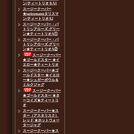
ン/ティートリオＳA1
スージークーパー
★tarisumannタリスマ
ン/ティートリオA2
スージークーパー・パ
トリシアローズ.グリー
ン★ティートリオA①
スージークーパー・パ
トリシアローズ.グリー
ン★ティートリオA②
スージークーパー
★ゴールドスター ★イ
エロー★ティートリオ
スージークーパー★ゴ
ールドスター ★イエロ
ー★シュガーボウル＆
ミルクジャグ
スージークーパー
★ゴールドスター ★タ
ーコイズ★ティートリ
オ
スージークーパー★ス
ター（アスタリスク）
レッド ★ホットウォー
タージャグ
スージークーパー★ス