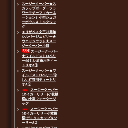
スージークーパー★ス
カラップボーダーフラ
ワーモチーフ（カーネ
ーション）小型シュガ
ーボウル＆ミルクジャ
グ
エリザベス女王25周年
シルバージュビリー★
ウエッジウッド★スー
ジークーパー小皿
スージークーパー
★ワイルドストロベリ
ー/珍しい紅茶用ティー
トリオA①
スージークーパー★ワ
イルドストロベリー/珍
しい紅茶用ティートリ
オA②
スージークーパー
(タイガーリリー)小枝模
様の小型ウォータージ
ャグ
スージークーパー
(タイガーリリー小枝模
様)デミタスカップ＆ソ
ーサーA 2