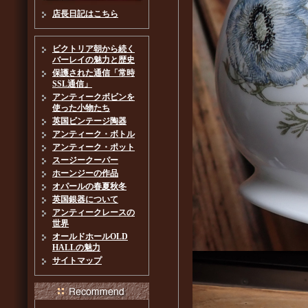
店長日記はこちら
ビクトリア朝から続く
バーレイの魅力と歴史
保護された通信「常時
SSL通信」
アンティークボビンを
使った小物たち
英国ビンテージ陶器
アンティーク・ボトル
アンティーク・ポット
スージークーパー
ホーンジーの作品
オパールの春夏秋冬
英国銀器について
アンティークレースの
世界
オールドホールOLD
HALLの魅力
サイトマップ