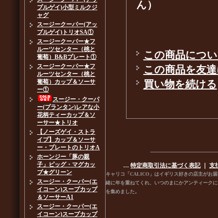
ん）
プルゲイ)小型ミルクジ
ャグ
スージークーパー(アッ
プルゲイ)トリオSA①
スージークーパー★フ
ルーツセンター（桃と
この商品につい
葡萄）B&Bプレート①
スージークーパー★フ
この商品を友達
ルーツセンター（桃と
葡萄）カップ＆ソーサ
買い物を続ける
ー①
スージー・クーパ
ー(プランタン)レアな小
花柄ティーカップ＆ソ
ーサー★トリオ
【ノーズゲイ・ストラ
イプ】カップ＆ソーサ
ー・プレートのトリオA
ホーンジー「豚の親
子」ピッグ・マグカッ
…
特定商取引法に基づく表記
｜
支
プ★グリーン
キャリコ「CALICO」はイギリス好きの店主が
スージー・クーパー(エ
緒に年を重ねてくれ、いつのまにかアンティークに
イコーン)スープカップ
を集めました。
＆ソーサーA1
スージー・クーパー(エ
イコーン)スープカップ