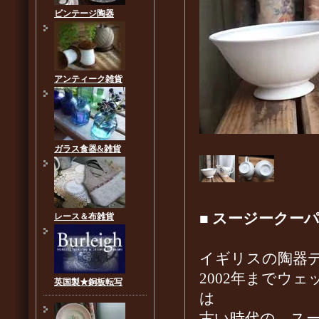
ビンテージ陶器
アンティーク雑貨
ガラス食器&雑貨
■
スージークーパ
レース＆布雑貨
イギリスの陶器デ
2002年までウ
英国製★銅板転写
は
古い時代の、ス