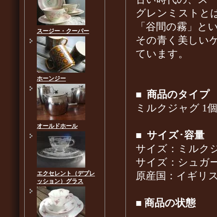
グレンミストと
「谷間の霧」と
スージー・クーパー
その青く美しい
ています。
ホーンジー
■
商品のタイプ
ミルクジャグ 1
オールドホール
■
サイズ･容量
サイズ：ミルクジャグ
サイズ：シュガーボ
エクセレント（デプレ
原産国：イギリ
ッション）グラス
■
商品の状態