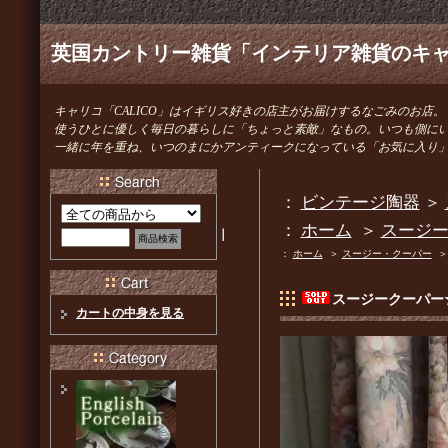
英国カントリー雑貨「インテリア雑貨のキャリ
キャリコ「CALICO」はイギリス好きの店主がお届けするなごみのお店。
使うひとに優しく毎日の暮らしに「ちょっと素敵」なもの。いつも側に
一緒に年を重ね、いつのまにかアンティークになっている「お気に入り
：
ビンテージ陶器
＞
：
ホーム
＞
スージ
｜
：
ホーム
＞
スージー・クーパー
スージークーパー
カートの中身を見る