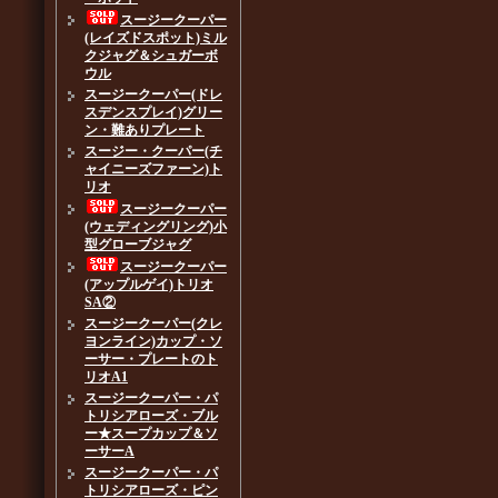
スージークーパー
(レイズドスポット)ミル
クジャグ＆シュガーボ
ウル
スージークーパー(ドレ
スデンスプレイ)グリー
ン・難ありプレート
スージー・クーパー(チ
ャイニーズファーン)ト
リオ
スージークーパー
(ウェディングリング)小
型グローブジャグ
スージークーパー
(アップルゲイ)トリオ
SA②
スージークーパー(クレ
ヨンライン)カップ・ソ
ーサー・プレートのト
リオA1
スージークーパー・パ
トリシアローズ・ブル
ー★スープカップ＆ソ
ーサーA
スージークーパー・パ
トリシアローズ・ピン