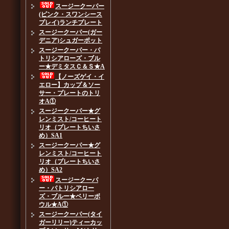
スージークーパー
(ピンク・スワンシース
プレイ)ランチプレート
スージークーパー(ガー
デニア)シュガーポット
スージークーパー・パ
トリシアローズ・ブル
ー★デミタスＣ＆Ｓ★A
【ノーズゲイ・イ
エロー】カップ＆ソー
サー・プレートのトリ
オA①
スージークーパー★グ
レンミスト/コーヒート
リオ（プレートちいさ
め）SA1
スージークーパー★グ
レンミスト/コーヒート
リオ（プレートちいさ
め）SA2
スージークーパ
ー・パトリシアロー
ズ・ブルー★ベリーボ
ウル★A①
スージークーパー(タイ
ガーリリー)ティーカッ