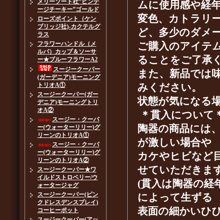
メリーソート社”ビンテ
ムに使用感や経
ージチーキー”ゴールド
変色、カトラリ
ローズポイント（ケン
ブリッジ社)-カクテルグ
ど、多少のダメ
ラス
フラワーハンドル（メ
ご購入のアイテ
ルバ）カップ＆ソーサ
ることをご了承
ー★ブルーフラワーA2
スージークーパー
また、新品では
(ガーデニア)モーニング
トリオA①
みください。
スージークーパー(ガー
状態が気になる
デニア)モーニングトリ
オA②
＊貫入について
スージー・クーパ
陶器の商品には
ー(ウォーターリリー)グ
リーンのトリオA①
が激しい場合や
スージー・クーパ
ー(ウォーターリリー)グ
カケやヒビなど
リーンのトリオA②
せていただきます
スージークーパー★ワ
イルドストロベリー/ウ
(貫入は陶器の経
ォータージャグ
スージークーパー(ピン
によって生ずる
クドレスデンスプレイ)
表面の細かいひ
コーヒーポット
スージークーパー(アッ