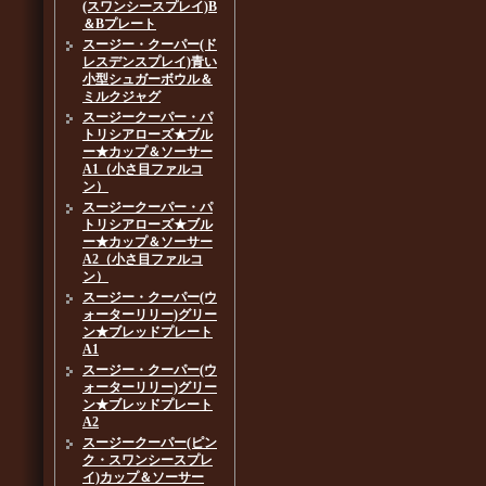
(スワンシースプレイ)B
＆Bプレート
スージー・クーパー(ド
レスデンスプレイ)青い
小型シュガーボウル＆
ミルクジャグ
スージークーパー・パ
トリシアローズ★ブル
ー★カップ＆ソーサー
A1（小さ目ファルコ
ン）
スージークーパー・パ
トリシアローズ★ブル
ー★カップ＆ソーサー
A2（小さ目ファルコ
ン）
スージー・クーパー(ウ
ォーターリリー)グリー
ン★ブレッドプレート
A1
スージー・クーパー(ウ
ォーターリリー)グリー
ン★ブレッドプレート
A2
スージークーパー(ピン
ク・スワンシースプレ
イ)カップ＆ソーサー