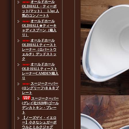
オールドホール
OLDHALL・ティーポ
ット(マット） 1.5pt 人
気のコンノートA
オールドホール
OLDHALL★ティーキ
ャディスプーン（箱入
り）
オールドホール
OLDHALLティースト
レーナー（ロバートウ
ェルチ）デッドストッ
ク
オールドホール
OLD HALLティースト
レーナーCAMDEN箱入
り
スージークーパー
(ロングリーフ)Ｂ＆Ｂプ
レート
スージークーパー
(グレイ社1928年)ゴール
デンカトキン・プレー
ト
【ノーズゲイ・イエロ
ー】小さなシュガーボ
ウルとミルクジャグ