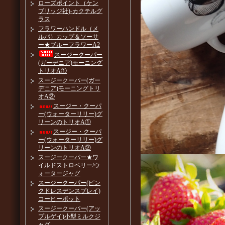
ローズポイント（ケン
ブリッジ社)-カクテルグ
ラス
フラワーハンドル（メ
ルバ）カップ＆ソーサ
ー★ブルーフラワーA2
スージークーパー
(ガーデニア)モーニング
トリオA①
スージークーパー(ガー
デニア)モーニングトリ
オA②
スージー・クーパ
ー(ウォーターリリー)グ
リーンのトリオA①
スージー・クーパ
ー(ウォーターリリー)グ
リーンのトリオA②
スージークーパー★ワ
イルドストロベリー/ウ
ォータージャグ
スージークーパー(ピン
クドレスデンスプレイ)
コーヒーポット
スージークーパー(アッ
プルゲイ)小型ミルクジ
ャグ