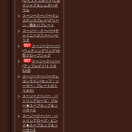
(レイズドスポット)ミル
クジャグ＆シュガーボ
ウル
スージークーパー(ドレ
スデンスプレイ)グリー
ン・難ありプレート
スージー・クーパー(チ
ャイニーズファーン)ト
リオ
スージークーパー
(ウェディングリング)小
型グローブジャグ
スージークーパー
(アップルゲイ)トリオ
SA②
スージークーパー(クレ
ヨンライン)カップ・ソ
ーサー・プレートのト
リオA1
スージークーパー・パ
トリシアローズ・ブル
ー★スープカップ＆ソ
ーサーA
スージークーパー・パ
トリシアローズ・ピン
ク★スープカップ＆ソ
ーサーA