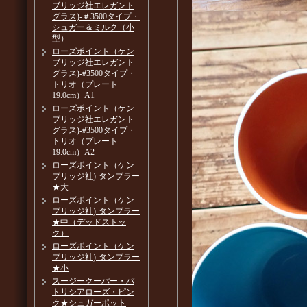
ブリッジ社エレガント
グラス)-＃3500タイプ・
シュガー＆ミルク（小
型）
ローズポイント（ケン
ブリッジ社エレガント
グラス)-#3500タイプ・
トリオ（プレート
19.0cm）A1
ローズポイント（ケン
ブリッジ社エレガント
グラス)-#3500タイプ・
トリオ（プレート
19.0cm）A2
ローズポイント（ケン
ブリッジ社)-タンブラー
★大
ローズポイント（ケン
ブリッジ社)-タンブラー
★中（デッドストッ
ク）
ローズポイント（ケン
ブリッジ社)-タンブラー
★小
スージークーパー・パ
トリシアローズ・ピン
ク★シュガーポット