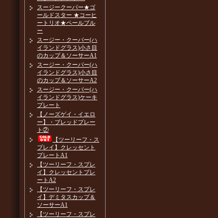
スージークーパー★ゴ
ールドスター ★コーヒ
ートリオ★ペールブル
ー
スージー・クーパー(ハ
イランドグラス)小さ目
のカップ＆ソーサーA1
スージー・クーパー(ハ
イランドグラス)小さ目
のカップ＆ソーサーA2
スージー・クーパー(ハ
イランドグラス)ケーキ
プレート
【ノーズゲイ・イエロ
ー】・ブレッドプレー
ト②
【ツーリーフ・ス
プレイ】クレッセント
プレートA1
【ツーリーフ・スプレ
イ】クレッセントプレ
ートA2
【ツーリーフ・スプレ
イ】デミタスカップ＆
ソーサーA1
【ツーリーフ・スプレ