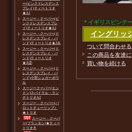
ー(ピンクドレスデンス
プレイ)ティートリオ
★A1
スージー・クーパー(ピ
＊イギリスビンテ
ンクドレスデンスプレ
イ)ティートリオ★A2
イングリッ
スージー・クーパー(ド
レスデンスプレイ・バ
ンド)ティートリオ★AK
ついて問合わせる
スージー・クーパー(ド
レスデンスプレイ・バ
この商品を友達に
ンド)ティートリオ
買い物を続ける
★A②
スージー・クーパー(ド
レスデンスプレイ・バ
ンド)小型シュガーボウ
ル
スージークーパー(エン
ドン)スパイラル・ラン
チトリオA2
スージー・クーパー(パ
ロットチューリップ）
★トリオ
スージー・クーパ
ー(プランタン)★ティー
トリオＲ