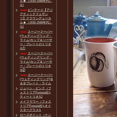
ル★（1930-1940年代）
A1
ビンテージ【アジ
アティックフェザン
ツ】クラウンデューカ
ル★（1930-1940年代）
A2
スージークーパー
(ウェディングリング・
ライム)カップ＆ソーサ
ー・プレートのトリオ
A①
スージークーパー
(ウェディングリング・
ライム)カップ＆ソーサ
ー・プレートのトリオ
A②
スージークーパー
(ウェディングリング)Ｂ
＆Ｂプレート・ライム
ジューン・ピンク（フ
ォストリアFostoria社)-
ティートリオA2
メイフラワー（フォス
トリアFostoria社)-オイ
スターグラスA
ローズポイント（ケン