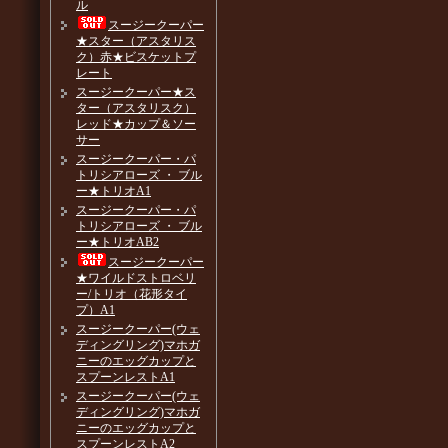
ル
スージークーパー
★スター（アスタリス
ク）赤★ビスケットプ
レート
スージークーパー★ス
ター（アスタリスク）
レッド★カップ＆ソー
サー
スージークーパー・パ
トリシアローズ ・ ブル
ー★トリオA1
スージークーパー・パ
トリシアローズ ・ ブル
ー★トリオAB2
スージークーパー
★ワイルドストロベリ
ー/トリオ（花形タイ
プ）A1
スージークーパー(ウェ
ディングリング)マホガ
ニーのエッグカップと
スプーンレストA1
スージークーパー(ウェ
ディングリング)マホガ
ニーのエッグカップと
スプーンレストA2