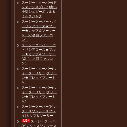
スージー・クーパー(ド
レスデンスプレイ)青い
小型シュガーボウル＆
ミルクジャグ
スージークーパー・パ
トリシアローズ★ブル
ー★カップ＆ソーサー
A1（小さ目ファルコ
ン）
スージークーパー・パ
トリシアローズ★ブル
ー★カップ＆ソーサー
A2（小さ目ファルコ
ン）
スージー・クーパー(ウ
ォーターリリー)グリー
ン★ブレッドプレート
A1
スージー・クーパー(ウ
ォーターリリー)グリー
ン★ブレッドプレート
A2
スージークーパー(ピン
ク・スワンシースプレ
イ)カップ＆ソーサー
スージークーパー
(ピンク・スワンシース