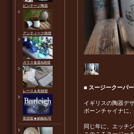
ビンテージ陶器
アンティーク雑貨
ガラス食器&雑貨
■
スージークーパー
レース＆布雑貨
イギリスの陶器デザ
ボーンチャイナに
英国製★銅板転写
同じ年に、エッチ