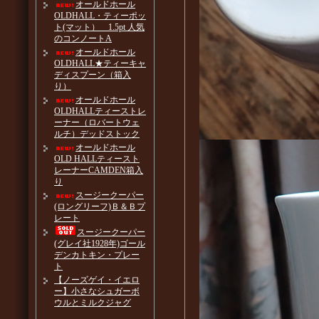
オールドホール
OLDHALL・ティーポッ
ト(マット） 1.5pt 人気
のコンノートA
オールドホール
OLDHALL★ティーキャ
ディスプーン（箱入
り）
オールドホール
OLDHALLティーストレ
ーナー（ロバートウェ
ルチ）デッドストック
オールドホール
OLD HALLティースト
レーナーCAMDEN箱入
り
スージークーパー
(ロングリーフ)Ｂ＆Ｂプ
レート
スージークーパー
(グレイ社1928年)ゴール
デンカトキン・プレー
ト
【ノーズゲイ・イエロ
ー】小さなシュガーボ
ウルとミルクジャグ