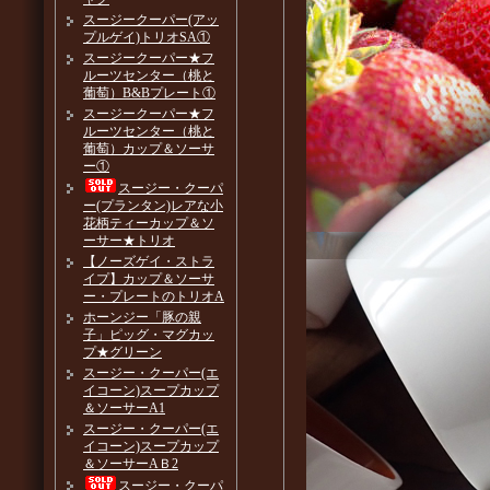
スージークーパー(アッ
プルゲイ)トリオSA①
スージークーパー★フ
ルーツセンター（桃と
葡萄）B&Bプレート①
スージークーパー★フ
ルーツセンター（桃と
葡萄）カップ＆ソーサ
ー①
スージー・クーパ
ー(プランタン)レアな小
花柄ティーカップ＆ソ
ーサー★トリオ
【ノーズゲイ・ストラ
イプ】カップ＆ソーサ
ー・プレートのトリオA
ホーンジー「豚の親
子」ピッグ・マグカッ
プ★グリーン
スージー・クーパー(エ
イコーン)スープカップ
＆ソーサーA1
スージー・クーパー(エ
イコーン)スープカップ
＆ソーサーAＢ2
スージー・クーパ