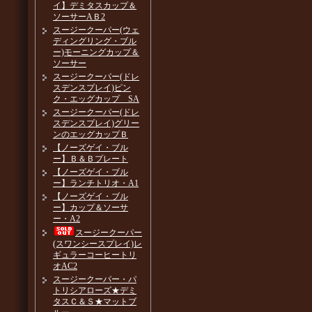
イ】デミタスカップ＆
ソーサーAＢ2
スージークーパー(ウェ
ディングリング・ブル
ー)モーニングカップ＆
ソーサー
スージークーパー(ドレ
スデンスプレイ)ピン
ク・エッグカップ SA
スージークーパー(ドレ
スデンスプレイ)グリー
ンのエッグカップＢ
【ノーズゲイ・ブル
ー】Ｂ＆Ｂプレート
【ノーズゲイ・ブル
ー】ランチトリオ・A1
【ノーズゲイ・ブル
ー】カップ＆ソーサ
ー・A2
スージークーパー
(スワンシースプレイ)レ
ギュラーコーヒートリ
オAC2
スージークーパー・パ
トリシアローズ★デミ
タスＣ＆Ｓ★マットブ