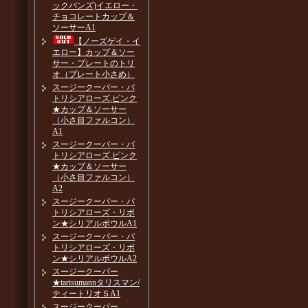
ックバンズ)イエロー・
チョコレートカップ＆
ソーサーA1
【ノーズゲイ・イ
エロー】カップ＆ソー
サー・プレートのトリ
オ（プレート小さめ）
スージークーパー・パ
トリシアローズ.ピンク
★カップ＆ソーサー
（小さ目ファルコン）
A1
スージークーパー・パ
トリシアローズ.ピンク
★カップ＆ソーサー
（小さ目ファルコン）
A2
スージークーパー・パ
トリシアローズ・リボ
ン★シリアルボウルA1
スージークーパー・パ
トリシアローズ・リボ
ン★シリアルボウルA2
スージークーパー
★tarisumannタリスマン/
ティートリオＳA1
スージークーパー