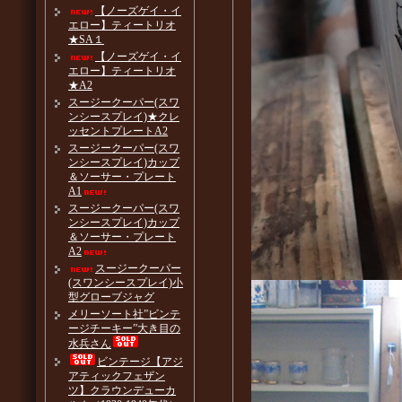
【ノーズゲイ・イ
エロー】ティートリオ
★SA１
【ノーズゲイ・イ
エロー】ティートリオ
★A2
スージークーパー(スワ
ンシースプレイ)★クレ
ッセントプレートA2
スージークーパー(スワ
ンシースプレイ)カップ
＆ソーサー・プレート
A1
スージークーパー(スワ
ンシースプレイ)カップ
＆ソーサー・プレート
A2
スージークーパー
(スワンシースプレイ)小
型グローブジャグ
メリーソート社”ビンテ
ージチーキー”大き目の
水兵さん
ビンテージ【アジ
アティックフェザン
ツ】クラウンデューカ