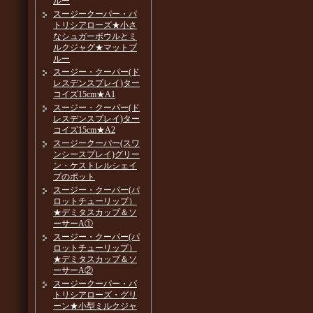
ルー
スージークーパー・パ
トリシアローズ★小さ
なシュガーボウルとミ
ルクジャグ★マットブ
ルー
スージー・クーパー(ド
レスデンスプレイ)ター
コイズ15cm★A1
スージー・クーパー(ド
レスデンスプレイ)ター
コイズ15cm★A2
スージークーパー(スワ
ンシースプレイ)グリー
ン・ケストレルシェイ
プのポット
スージー・クーパー(パ
ロットチューリップ）
★デミタスカップ＆ソ
ーサーA①
スージー・クーパー(パ
ロットチューリップ）
★デミタスカップ＆ソ
ーサーA②
スージークーパー・パ
トリシアローズ・グリ
ーン★小型ミルクジャ