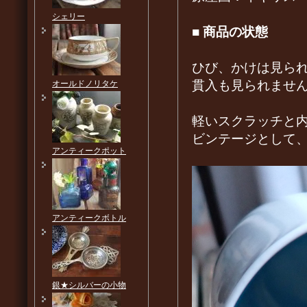
シェリー
■
商品の状態
ひび、かけは見ら
貫入も見られませ
オールドノリタケ
軽いスクラッチと
ビンテージとして
アンティークポット
アンティークボトル
銀★シルバーの小物