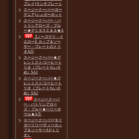
プレイ)ランチプレート
スージークーパー(ガー
デニア)シュガーポット
スージークーパー・パ
トリシアローズ・ブル
ー★デミタスＣ＆Ｓ★A
【ノーズゲイ・イ
エロー】カップ＆ソー
サー・プレートのトリ
オA①
スージークーパー★グ
レンミスト/コーヒート
リオ（プレートちいさ
め）SA1
スージークーパー★グ
レンミスト/コーヒート
リオ（プレートちいさ
め）SA2
スージークーパ
ー・パトリシアロー
ズ・ブルー★ベリーボ
ウル★A①
スージークーパー(タイ
ガーリリー)ティーカッ
プ＆ソーサーA1(トリ
オ）