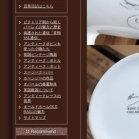
店長日記はこちら
ビクトリア朝から続く
バーレイの魅力と歴史
保護された通信「常時
SSL通信」
アンティークボビンを
使った小物たち
英国ビンテージ陶器
アンティーク・ボトル
アンティーク・ポット
スージークーパー
ホーンジーの作品
オパールの春夏秋冬
英国銀器について
アンティークレースの
世界
オールドホールOLD
HALLの魅力
サイトマップ