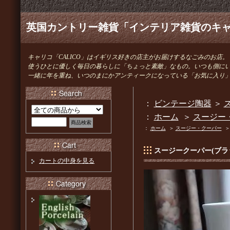
英国カントリー雑貨「インテリア雑貨のキャリ
キャリコ「CALICO」はイギリス好きの店主がお届けするなごみのお店。
使うひとに優しく毎日の暮らしに「ちょっと素敵」なもの。いつも側に
一緒に年を重ね、いつのまにかアンティークになっている「お気に入り
：
ビンテージ陶器
＞
ス
：
ホーム
＞
スージー
：
ホーム
＞
スージー・クーパー
スージークーパー(ブラ
カートの中身を見る