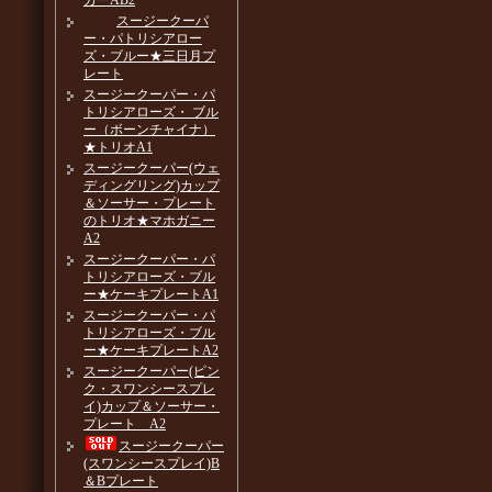
カーAB2
スージークーパ
ー・パトリシアロー
ズ・ブルー★三日月プ
レート
スージークーパー・パ
トリシアローズ・ ブル
ー（ボーンチャイナ）
★トリオA1
スージークーパー(ウェ
ディングリング)カップ
＆ソーサー・プレート
のトリオ★マホガニー
A2
スージークーパー・パ
トリシアローズ・ブル
ー★ケーキプレートA1
スージークーパー・パ
トリシアローズ・ブル
ー★ケーキプレートA2
スージークーパー(ピン
ク・スワンシースプレ
イ)カップ＆ソーサー・
プレート A2
スージークーパー
(スワンシースプレイ)B
＆Bプレート