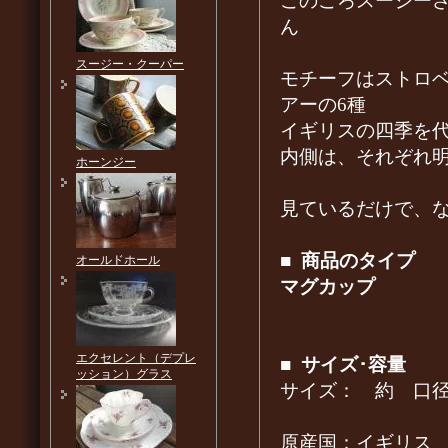
このころスージー
ん
スージー・クーパー
モチーフはストロ
アーの6種
イギリスの四季を
内側は、それぞれ
ホーンジー
見ているだけで、
■
商品のタイプ
オールドホール
マグカップ
エクセレント（デプレ
■
サイズ･容量
ッション）グラス
サイズ： 約 口
原産国：イギリス