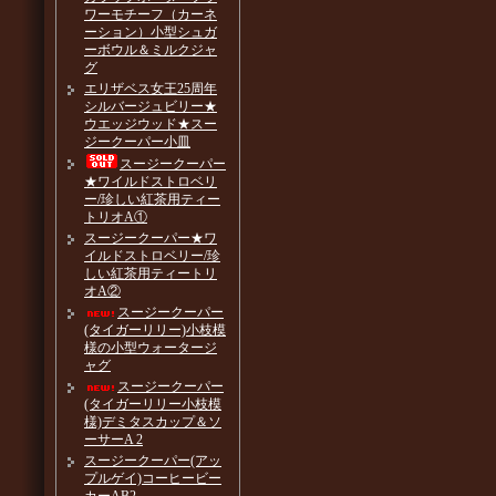
ワーモチーフ（カーネ
ーション）小型シュガ
ーボウル＆ミルクジャ
グ
エリザベス女王25周年
シルバージュビリー★
ウエッジウッド★スー
ジークーパー小皿
スージークーパー
★ワイルドストロベリ
ー/珍しい紅茶用ティー
トリオA①
スージークーパー★ワ
イルドストロベリー/珍
しい紅茶用ティートリ
オA②
スージークーパー
(タイガーリリー)小枝模
様の小型ウォータージ
ャグ
スージークーパー
(タイガーリリー小枝模
様)デミタスカップ＆ソ
ーサーA 2
スージークーパー(アッ
プルゲイ)コーヒービー