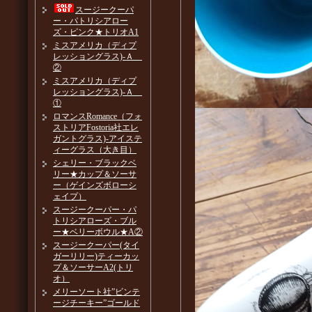
スージークーパ
ー・パトリシアロー
ズ・ピンク★トリオA1
ミスアメリカ（ディプ
レッショングラス)-Ａ
②
ミスアメリカ（ディプ
レッショングラス)-Ａ
①
ロマンスRomance（フォ
ストリアFostoria社エレ
ガントグラス)-アイステ
ィーグラス（大き目）
シェリー・ブラックベ
リー★カップ＆ソーサ
ー（ゲインズボローシ
ェイプ）
スージークーパー・パ
トリシアローズ・ブル
ー★ベリーボウル★A②
スージークーパー(タイ
ガーリリー)ティーカッ
プ＆ソーサーA2(トリ
オ）
メリーソート社”ビンテ
ージチーキー”ゴールド