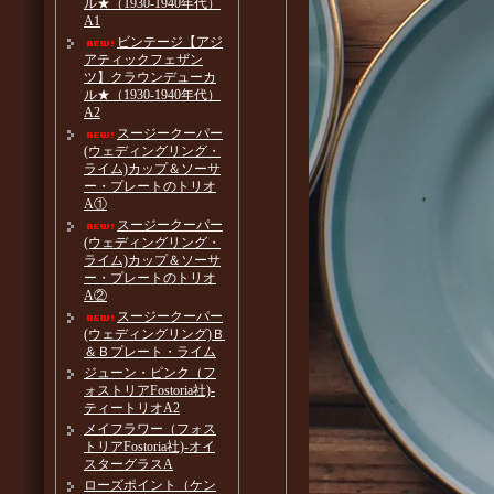
ル★（1930-1940年代）
A1
ビンテージ【アジ
アティックフェザン
ツ】クラウンデューカ
ル★（1930-1940年代）
A2
スージークーパー
(ウェディングリング・
ライム)カップ＆ソーサ
ー・プレートのトリオ
A①
スージークーパー
(ウェディングリング・
ライム)カップ＆ソーサ
ー・プレートのトリオ
A②
スージークーパー
(ウェディングリング)Ｂ
＆Ｂプレート・ライム
ジューン・ピンク（フ
ォストリアFostoria社)-
ティートリオA2
メイフラワー（フォス
トリアFostoria社)-オイ
スターグラスA
ローズポイント（ケン