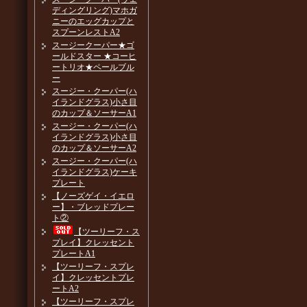
ディングリング)マホガ
ニーのエッグカップと
スプーンレストA2
スージークーパー★ゴ
ールドスター ★コーヒ
ートリオ★ペールブル
ー
スージー・クーパー(ハ
イランドグラス)小さ目
のカップ＆ソーサーA1
スージー・クーパー(ハ
イランドグラス)小さ目
のカップ＆ソーサーA2
スージー・クーパー(ハ
イランドグラス)ケーキ
プレート
【ノーズゲイ・イエロ
ー】・ブレッドプレー
ト②
【ツーリーフ・ス
プレイ】クレッセント
プレートA1
【ツーリーフ・スプレ
イ】クレッセントプレ
ートA2
【ツーリーフ・スプレ