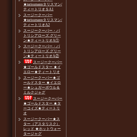
★tarisumannタリスマン/
ティートリオＳA1
スージークーパー
★tarisumannタリスマン/
ティートリオA2
スージークーパー・パ
トリシアローズ.グリー
ン★ティートリオA①
スージークーパー・パ
トリシアローズ.グリー
ン★ティートリオA②
スージークーパー
★ゴールドスター ★イ
エロー★ティートリオ
スージークーパー★ゴ
ールドスター ★イエロ
ー★シュガーボウル＆
ミルクジャグ
スージークーパー
★ゴールドスター ★タ
ーコイズ★ティートリ
オ
スージークーパー★ス
ター（アスタリスク）
レッド ★ホットウォー
タージャグ