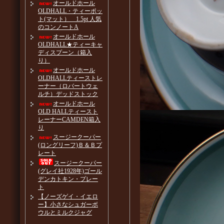
オールドホール
OLDHALL・ティーポッ
ト(マット） 1.5pt 人気
のコンノートA
オールドホール
OLDHALL★ティーキャ
ディスプーン（箱入
り）
オールドホール
OLDHALLティーストレ
ーナー（ロバートウェ
ルチ）デッドストック
オールドホール
OLD HALLティースト
レーナーCAMDEN箱入
り
スージークーパー
(ロングリーフ)Ｂ＆Ｂプ
レート
スージークーパー
(グレイ社1928年)ゴール
デンカトキン・プレー
ト
【ノーズゲイ・イエロ
ー】小さなシュガーボ
ウルとミルクジャグ