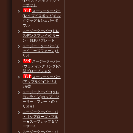
(レイズドスポット)ティ
ーポット
スージークーパー
(レイズドスポット)ミル
クジャグ＆シュガーボ
ウル
スージークーパー(ドレ
スデンスプレイ)グリー
ン・難ありプレート
スージー・クーパー(チ
ャイニーズファーン)ト
リオ
スージークーパー
(ウェディングリング)小
型グローブジャグ
スージークーパー
(アップルゲイ)トリオ
SA②
スージークーパー(クレ
ヨンライン)カップ・ソ
ーサー・プレートのト
リオA1
スージークーパー・パ
トリシアローズ・ブル
ー★スープカップ＆ソ
ーサーA
スージークーパー・パ