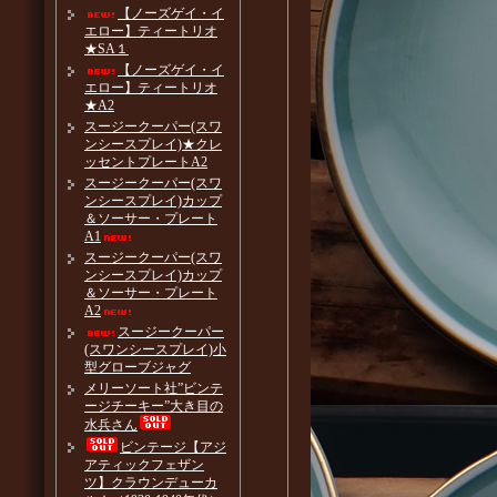
【ノーズゲイ・イ
エロー】ティートリオ
★SA１
【ノーズゲイ・イ
エロー】ティートリオ
★A2
スージークーパー(スワ
ンシースプレイ)★クレ
ッセントプレートA2
スージークーパー(スワ
ンシースプレイ)カップ
＆ソーサー・プレート
A1
スージークーパー(スワ
ンシースプレイ)カップ
＆ソーサー・プレート
A2
スージークーパー
(スワンシースプレイ)小
型グローブジャグ
メリーソート社”ビンテ
ージチーキー”大き目の
水兵さん
ビンテージ【アジ
アティックフェザン
ツ】クラウンデューカ