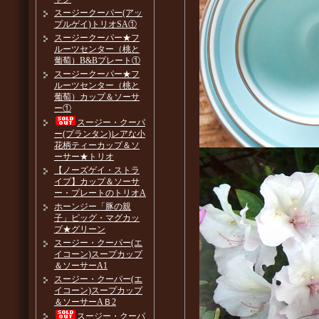
スージークーパー(アッ
プルゲイ)トリオSA①
スージークーパー★フ
ルーツセンター（桃と
葡萄）B&Bプレート①
スージークーパー★フ
ルーツセンター（桃と
葡萄）カップ＆ソーサ
ー①
スージー・クーパ
ー(プランタン)レアな小
花柄ティーカップ＆ソ
ーサー★トリオ
【ノーズゲイ・ストラ
イプ】カップ＆ソーサ
ー・プレートのトリオA
ホーンジー「豚の親
子」ピッグ・マグカッ
プ★グリーン
スージー・クーパー(エ
イコーン)スープカップ
＆ソーサーA1
スージー・クーパー(エ
イコーン)スープカップ
＆ソーサーAＢ2
スージー・クーパ