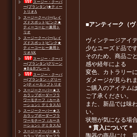
スージー・クーパ
ー(プランタン)★ティー
トリオA
スージークーパー(レイ
ズドスポット)ピンク★
■アンティーク（ヴ
ティーコーヒー兼用ト
リオ
スージークーパー(レイ
ヴィンテージアイ
ズドスポット)ピンク★
少なユーズド品で
ティーコーヒー兼用ト
リオAK
そのため、商品ご
スージー・クーパ
感や経年による
ー(プランタン)グリーン
★B＆Bプレート
変色、カトラリー
スージー・クーパ
ダメージが見られ
ー(プランタン・グリー
ン)ティーカップトリオ
ご購入のアイテム
スージークーパー★ス
ご了承ください。
カラップボーダーフラ
ワーモチーフ（カーネ
また、新品では味
ーション）デミタスA1
い。
スージークーパー★ス
カラップボーダーフラ
状態が気になる場
ワーモチーフ（カーネ
ーション）デミタスA2
＊貫入について＊
スージークーパー★ス
陶器の商品には、
カラップボーダーフラ