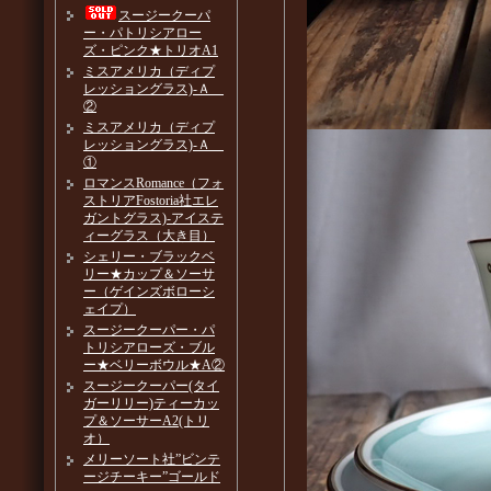
スージークーパ
ー・パトリシアロー
ズ・ピンク★トリオA1
ミスアメリカ（ディプ
レッショングラス)-Ａ
②
ミスアメリカ（ディプ
レッショングラス)-Ａ
①
ロマンスRomance（フォ
ストリアFostoria社エレ
ガントグラス)-アイステ
ィーグラス（大き目）
シェリー・ブラックベ
リー★カップ＆ソーサ
ー（ゲインズボローシ
ェイプ）
スージークーパー・パ
トリシアローズ・ブル
ー★ベリーボウル★A②
スージークーパー(タイ
ガーリリー)ティーカッ
プ＆ソーサーA2(トリ
オ）
メリーソート社”ビンテ
ージチーキー”ゴールド