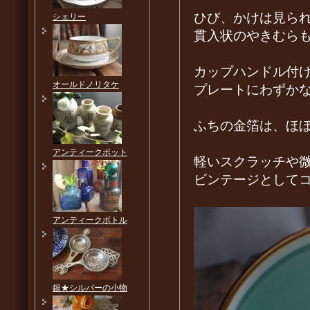
ひび、かけは見ら
シェリー
貫入状のやきむら
カップハンドル付
オールドノリタケ
プレートにわずか
ふちの金箔は、ほ
アンティークポット
軽いスクラッチや
ビンテージとして
アンティークボトル
銀★シルバーの小物