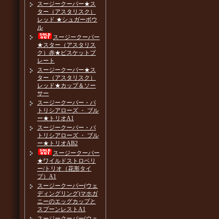
スージークーパー★ス
ター（アスタリスク）
レッド ★シュガーボウ
ル
スージークーパー
★スター（アスタリス
ク）赤★ビスケットプ
レート
スージークーパー★ス
ター（アスタリスク）
レッド★カップ＆ソー
サー
スージークーパー・パ
トリシアローズ ・ ブル
ー★トリオA1
スージークーパー・パ
トリシアローズ ・ ブル
ー★トリオAB2
スージークーパー
★ワイルドストロベリ
ー/トリオ（花形タイ
プ）A1
スージークーパー(ウェ
ディングリング)マホガ
ニーのエッグカップと
スプーンレストA1
スージークーパー(ウェ