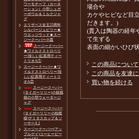
ワーモチーフ（カーネ
場合や
ーション）小型シュガ
カケやヒビなど目
ーボウル＆ミルクジャ
グ
だきます。)
エリザベス女王25周年
(貫入は陶器の経年
シルバージュビリー★
ウエッジウッド★スー
て生ずる
ジークーパー小皿
表面の細かいひび
スージークーパー
★ワイルドストロベリ
ー/珍しい紅茶用ティー
トリオA①
この商品について
スージークーパー★ワ
イルドストロベリー/珍
この商品を友達に
しい紅茶用ティートリ
買い物を続ける
オA②
スージークーパー
(タイガーリリー)小枝模
様の小型ウォータージ
ャグ
スージークーパー
(タイガーリリー小枝模
様)デミタスカップ＆ソ
ーサーA 2
スージークーパー(アッ
プルゲイ)コーヒービー