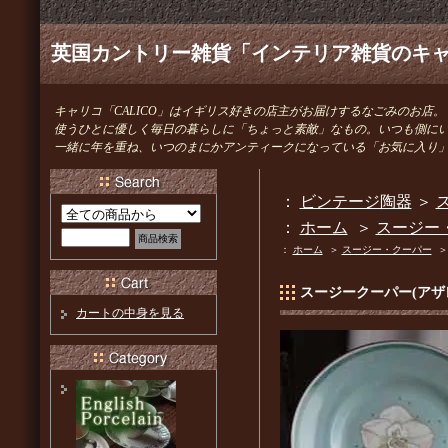
英国カントリー雑貨「インテリア雑貨のキャリ
キャリコ「CALICO」はイギリス好きの店主がお届けするなごみのお店。
使うひとに優しく毎日の暮らしに「ちょっと素敵」なもの。いつも側に
一緒に年を重ね、いつのまにかアンティークになっている「お気に入り
：
ビンテージ陶器
＞
ス
：
ホーム
＞
スージー
：
ホーム
＞
スージー・クーパー
スージークーパー(アザ
カートの中身を見る