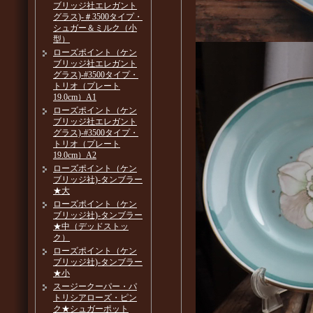
ブリッジ社エレガント
グラス)-＃3500タイプ・
シュガー＆ミルク（小
型）
ローズポイント（ケン
ブリッジ社エレガント
グラス)-#3500タイプ・
トリオ（プレート
19.0cm）A1
ローズポイント（ケン
ブリッジ社エレガント
グラス)-#3500タイプ・
トリオ（プレート
19.0cm）A2
ローズポイント（ケン
ブリッジ社)-タンブラー
★大
ローズポイント（ケン
ブリッジ社)-タンブラー
★中（デッドストッ
ク）
ローズポイント（ケン
ブリッジ社)-タンブラー
★小
スージークーパー・パ
トリシアローズ・ピン
ク★シュガーポット