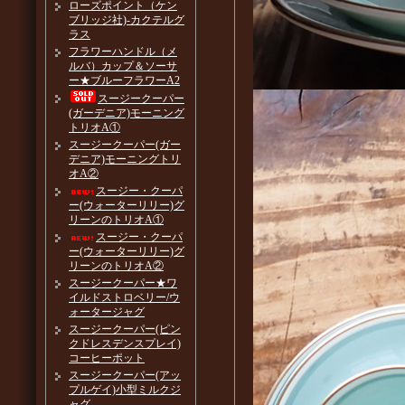
ローズポイント（ケン
ブリッジ社)-カクテルグ
ラス
フラワーハンドル（メ
ルバ）カップ＆ソーサ
ー★ブルーフラワーA2
スージークーパー
(ガーデニア)モーニング
トリオA①
スージークーパー(ガー
デニア)モーニングトリ
オA②
スージー・クーパ
ー(ウォーターリリー)グ
リーンのトリオA①
スージー・クーパ
ー(ウォーターリリー)グ
リーンのトリオA②
スージークーパー★ワ
イルドストロベリー/ウ
ォータージャグ
スージークーパー(ピン
クドレスデンスプレイ)
コーヒーポット
スージークーパー(アッ
プルゲイ)小型ミルクジ
ャグ