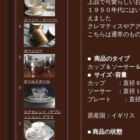
上品で可愛らしい
１９５０年代には
えました
スージー・クーパー
クレマティスやア
こちらは通常のも
ホーンジー
■
商品のタイプ
カップ＆ソーサー
■
サイズ･容量
オールドホール
カップ ：直径 8.0
ソーサー ：直径 
プレート ：直径 1
エクセレント（デプレ
原産国：イギリス
ッション）グラス
■
商品の状態