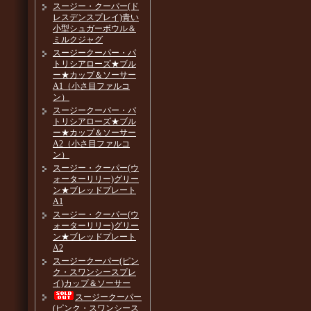
スージー・クーパー(ド
レスデンスプレイ)青い
小型シュガーボウル＆
ミルクジャグ
スージークーパー・パ
トリシアローズ★ブル
ー★カップ＆ソーサー
A1（小さ目ファルコ
ン）
スージークーパー・パ
トリシアローズ★ブル
ー★カップ＆ソーサー
A2（小さ目ファルコ
ン）
スージー・クーパー(ウ
ォーターリリー)グリー
ン★ブレッドプレート
A1
スージー・クーパー(ウ
ォーターリリー)グリー
ン★ブレッドプレート
A2
スージークーパー(ピン
ク・スワンシースプレ
イ)カップ＆ソーサー
スージークーパー
(ピンク・スワンシース