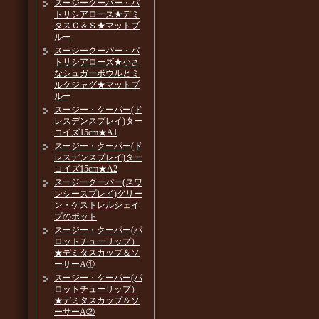
スージークーパー・パ
トリシアローズ★デミ
タスＣ＆Ｓ★マットブ
ルー
スージークーパー・パ
トリシアローズ★小さ
なシュガーボウルとミ
ルクジャグ★マットブ
ルー
スージー・クーパー(ド
レスデンスプレイ)ター
コイズ15cm★A1
スージー・クーパー(ド
レスデンスプレイ)ター
コイズ15cm★A2
スージークーパー(スワ
ンシースプレイ)グリー
ン・ケストレルシェイ
プのポット
スージー・クーパー(パ
ロットチューリップ）
★デミタスカップ＆ソ
ーサーA①
スージー・クーパー(パ
ロットチューリップ）
★デミタスカップ＆ソ
ーサーA②