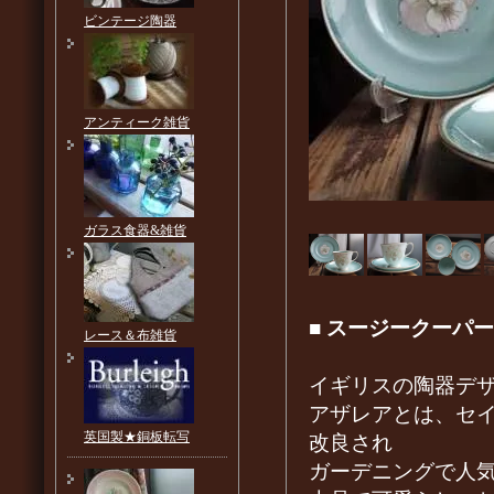
ビンテージ陶器
アンティーク雑貨
ガラス食器&雑貨
■
スージークーパー
レース＆布雑貨
イギリスの陶器デザ
アザレアとは、セ
英国製★銅板転写
改良され
ガーデニングで人