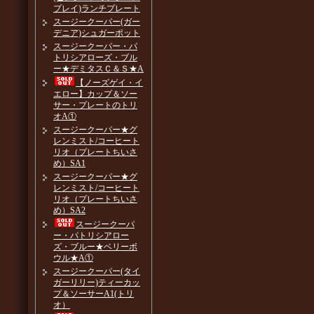
プレイ)ランチプレート
スージークーパー(ガー
デニア)シュガーポット
スージークーパー・パ
トリシアローズ・ブル
ー★デミタスＣ＆Ｓ★A
【ノーズゲイ・イ
エロー】カップ＆ソー
サー・プレートのトリ
オA①
スージークーパー★グ
レンミスト/コーヒート
リオ（プレートちいさ
め）SA1
スージークーパー★グ
レンミスト/コーヒート
リオ（プレートちいさ
め）SA2
スージークーパ
ー・パトリシアロー
ズ・ブルー★ベリーボ
ウル★A①
スージークーパー(タイ
ガーリリー)ティーカッ
プ＆ソーサーA1(トリ
オ）