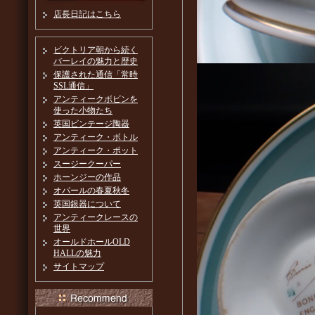
店長日記はこちら
ビクトリア朝から続く
バーレイの魅力と歴史
保護された通信「常時
SSL通信」
アンティークボビンを
使った小物たち
英国ビンテージ陶器
アンティーク・ボトル
アンティーク・ポット
スージークーパー
ホーンジーの作品
オパールの春夏秋冬
英国銀器について
アンティークレースの
世界
オールドホールOLD
HALLの魅力
サイトマップ