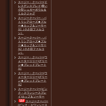
スージー・クーパー(ド
レスデンスプレイ)青い
小型シュガーボウル＆
ミルクジャグ
スージークーパー・パ
トリシアローズ★ブル
ー★カップ＆ソーサー
A1（小さ目ファルコ
ン）
スージークーパー・パ
トリシアローズ★ブル
ー★カップ＆ソーサー
A2（小さ目ファルコ
ン）
スージー・クーパー(ウ
ォーターリリー)グリー
ン★ブレッドプレート
A1
スージー・クーパー(ウ
ォーターリリー)グリー
ン★ブレッドプレート
A2
スージークーパー(ピン
ク・スワンシースプレ
イ)カップ＆ソーサー
スージークーパー
(ピンク・スワンシース