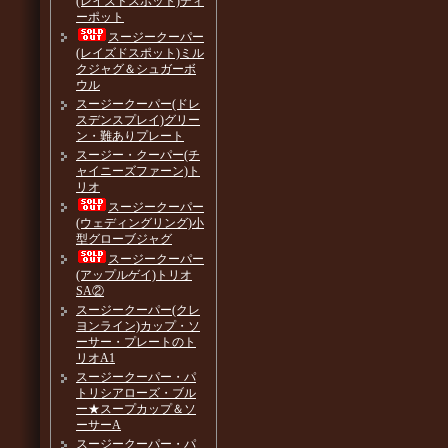
(レイズドスポット)ティ
ーポット
スージークーパー
(レイズドスポット)ミル
クジャグ＆シュガーボ
ウル
スージークーパー(ドレ
スデンスプレイ)グリー
ン・難ありプレート
スージー・クーパー(チ
ャイニーズファーン)ト
リオ
スージークーパー
(ウェディングリング)小
型グローブジャグ
スージークーパー
(アップルゲイ)トリオ
SA②
スージークーパー(クレ
ヨンライン)カップ・ソ
ーサー・プレートのト
リオA1
スージークーパー・パ
トリシアローズ・ブル
ー★スープカップ＆ソ
ーサーA
スージークーパー・パ