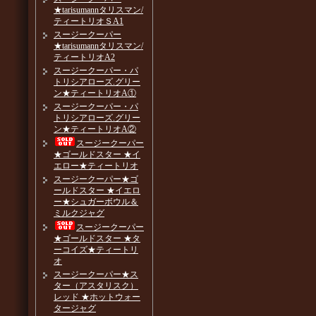
★tarisumannタリスマン/
ティートリオＳA1
スージークーパー
★tarisumannタリスマン/
ティートリオA2
スージークーパー・パ
トリシアローズ.グリー
ン★ティートリオA①
スージークーパー・パ
トリシアローズ.グリー
ン★ティートリオA②
スージークーパー
★ゴールドスター ★イ
エロー★ティートリオ
スージークーパー★ゴ
ールドスター ★イエロ
ー★シュガーボウル＆
ミルクジャグ
スージークーパー
★ゴールドスター ★タ
ーコイズ★ティートリ
オ
スージークーパー★ス
ター（アスタリスク）
レッド ★ホットウォー
タージャグ