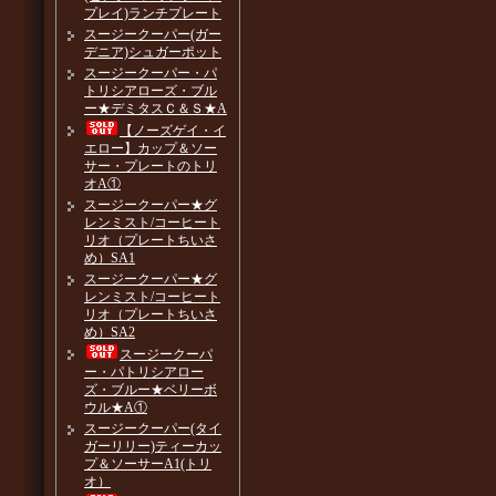
プレイ)ランチプレート
スージークーパー(ガー
デニア)シュガーポット
スージークーパー・パ
トリシアローズ・ブル
ー★デミタスＣ＆Ｓ★A
【ノーズゲイ・イ
エロー】カップ＆ソー
サー・プレートのトリ
オA①
スージークーパー★グ
レンミスト/コーヒート
リオ（プレートちいさ
め）SA1
スージークーパー★グ
レンミスト/コーヒート
リオ（プレートちいさ
め）SA2
スージークーパ
ー・パトリシアロー
ズ・ブルー★ベリーボ
ウル★A①
スージークーパー(タイ
ガーリリー)ティーカッ
プ＆ソーサーA1(トリ
オ）