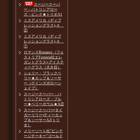
スージークーパ
ー・パトリシアロー
ズ・ピンク★トリオA1
ミスアメリカ（ディプ
レッショングラス)-Ａ
②
ミスアメリカ（ディプ
レッショングラス)-Ａ
①
ロマンスRomance（フォ
ストリアFostoria社エレ
ガントグラス)-アイステ
ィーグラス（大き目）
シェリー・ブラックベ
リー★カップ＆ソーサ
ー（ゲインズボローシ
ェイプ）
スージークーパー・パ
トリシアローズ・ブル
ー★ベリーボウル★A②
スージークーパー(タイ
ガーリリー)ティーカッ
プ＆ソーサーA2(トリ
オ）
メリーソート社”ビンテ
ージチーキー”ゴールド