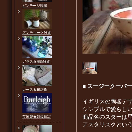
ビンテージ陶器
アンティーク雑貨
ガラス食器&雑貨
■
スージークーパー
レース＆布雑貨
イギリスの陶器デザ
シンプルで愛らし
商品名のスターは
英国製★銅板転写
アスタリスクとい