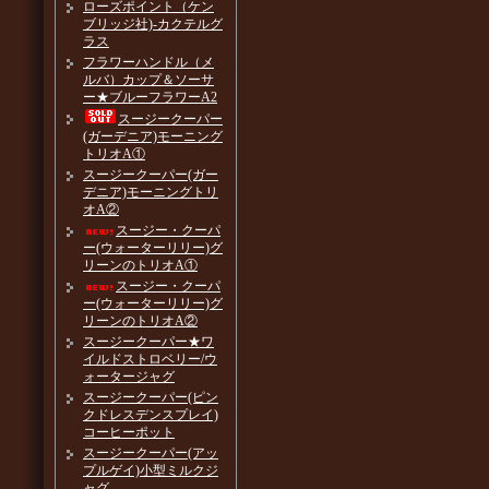
ローズポイント（ケン
ブリッジ社)-カクテルグ
ラス
フラワーハンドル（メ
ルバ）カップ＆ソーサ
ー★ブルーフラワーA2
スージークーパー
(ガーデニア)モーニング
トリオA①
スージークーパー(ガー
デニア)モーニングトリ
オA②
スージー・クーパ
ー(ウォーターリリー)グ
リーンのトリオA①
スージー・クーパ
ー(ウォーターリリー)グ
リーンのトリオA②
スージークーパー★ワ
イルドストロベリー/ウ
ォータージャグ
スージークーパー(ピン
クドレスデンスプレイ)
コーヒーポット
スージークーパー(アッ
プルゲイ)小型ミルクジ
ャグ