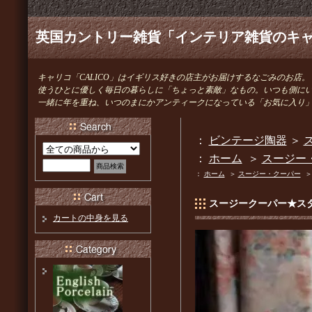
英国カントリー雑貨「インテリア雑貨のキャリ
キャリコ「CALICO」はイギリス好きの店主がお届けするなごみのお店。
使うひとに優しく毎日の暮らしに「ちょっと素敵」なもの。いつも側に
一緒に年を重ね、いつのまにかアンティークになっている「お気に入り
：
ビンテージ陶器
＞
ス
：
ホーム
＞
スージー
：
ホーム
＞
スージー・クーパー
スージークーパー★ス
カートの中身を見る