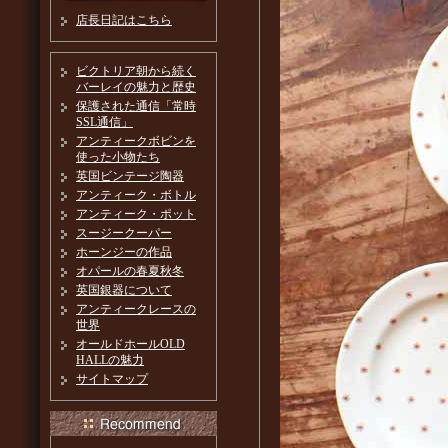
店長日記はこちら
ビクトリア朝から続く
バーレイの魅力と歴史
保護された通信「常時
SSL通信」
アンティークボビンを
使った小物たち
英国ビンテージ陶器
アンティーク・ボトル
アンティーク・ポット
スージークーパー
ホーンジーの作品
オパールの春夏秋冬
英国銀器について
アンティークレースの
世界
オールドホールOLD
HALLの魅力
サイトマップ