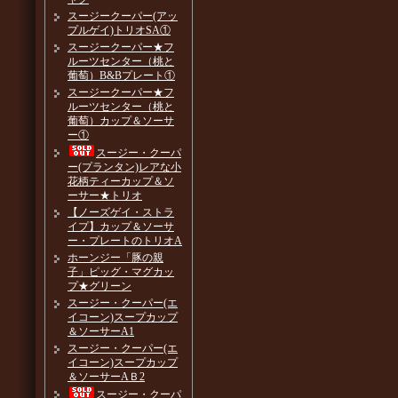
スージークーパー(アッ
プルゲイ)トリオSA①
スージークーパー★フ
ルーツセンター（桃と
葡萄）B&Bプレート①
スージークーパー★フ
ルーツセンター（桃と
葡萄）カップ＆ソーサ
ー①
スージー・クーパ
ー(プランタン)レアな小
花柄ティーカップ＆ソ
ーサー★トリオ
【ノーズゲイ・ストラ
イプ】カップ＆ソーサ
ー・プレートのトリオA
ホーンジー「豚の親
子」ピッグ・マグカッ
プ★グリーン
スージー・クーパー(エ
イコーン)スープカップ
＆ソーサーA1
スージー・クーパー(エ
イコーン)スープカップ
＆ソーサーAＢ2
スージー・クーパ