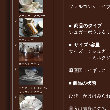
ファルコンシェイ
スージー・クーパー
■
商品のタイプ
シュガーボウル＆
ホーンジー
■
サイズ･容量
サイズ ：シュガー
：ミルクジャグ
オールドホール
原産国：イギリス
■
商品の状態
エクセレント（デプレ
ッション）グラス
ひび、かけはみら
貫入は裏底にのみ