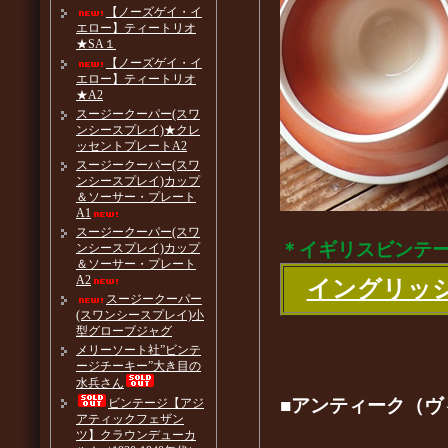
【ノーズゲイ・イ
エロー】ティートリオ
★SA１
【ノーズゲイ・イ
エロー】ティートリオ
★A2
スージークーパー(スワ
ンシースプレイ)★クレ
ッセントプレートA2
スージークーパー(スワ
ンシースプレイ)カップ
＆ソーサー・プレート
A1
スージークーパー(スワ
＊イギリスビンテ
ンシースプレイ)カップ
＆ソーサー・プレート
A2
イングリッ
スージークーパー
(スワンシースプレイ)小
型グローブジャグ
メリーソート社”ビンテ
ージチーキー”大き目の
水兵さん
■アンティーク（ヴ
ビンテージ【アジ
アティックフェザン
ツ】クラウンデューカ