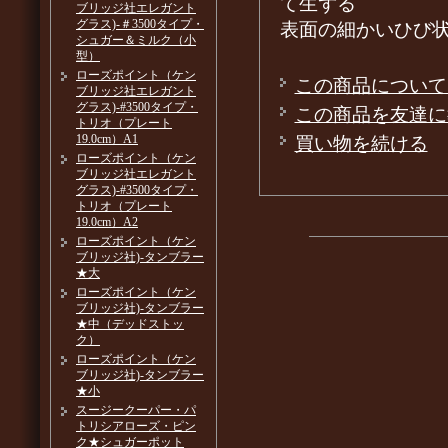
て生ずる
ブリッジ社エレガント
グラス)-＃3500タイプ・
表面の細かいひび
シュガー＆ミルク（小
型）
ローズポイント（ケン
この商品について
ブリッジ社エレガント
グラス)-#3500タイプ・
この商品を友達に
トリオ（プレート
19.0cm）A1
買い物を続ける
ローズポイント（ケン
ブリッジ社エレガント
グラス)-#3500タイプ・
トリオ（プレート
19.0cm）A2
ローズポイント（ケン
ブリッジ社)-タンブラー
★大
ローズポイント（ケン
ブリッジ社)-タンブラー
★中（デッドストッ
ク）
ローズポイント（ケン
ブリッジ社)-タンブラー
★小
スージークーパー・パ
トリシアローズ・ピン
ク★シュガーポット