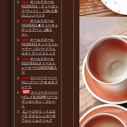
オールドホール
OLDHALL・ティーポッ
ト(マット） 1.5pt 人気
のコンノートA
オールドホール
OLDHALL★ティーキャ
ディスプーン（箱入
り）
オールドホール
OLDHALLティーストレ
ーナー（ロバートウェ
ルチ）デッドストック
オールドホール
OLD HALLティースト
レーナーCAMDEN箱入
り
スージークーパー
(ロングリーフ)Ｂ＆Ｂプ
レート
スージークーパー
(グレイ社1928年)ゴール
デンカトキン・プレー
ト
【ノーズゲイ・イエロ
ー】小さなシュガーボ
ウルとミルクジャグ