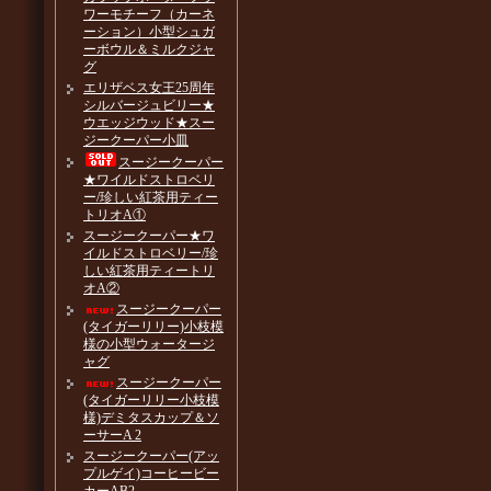
ワーモチーフ（カーネ
ーション）小型シュガ
ーボウル＆ミルクジャ
グ
エリザベス女王25周年
シルバージュビリー★
ウエッジウッド★スー
ジークーパー小皿
スージークーパー
★ワイルドストロベリ
ー/珍しい紅茶用ティー
トリオA①
スージークーパー★ワ
イルドストロベリー/珍
しい紅茶用ティートリ
オA②
スージークーパー
(タイガーリリー)小枝模
様の小型ウォータージ
ャグ
スージークーパー
(タイガーリリー小枝模
様)デミタスカップ＆ソ
ーサーA 2
スージークーパー(アッ
プルゲイ)コーヒービー