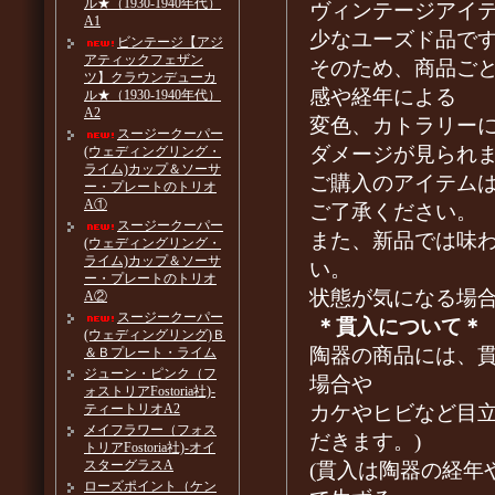
ル★（1930-1940年代）
ヴィンテージアイ
A1
少なユーズド品で
ビンテージ【アジ
アティックフェザン
そのため、商品ご
ツ】クラウンデューカ
感や経年による
ル★（1930-1940年代）
A2
変色、カトラリー
スージークーパー
ダメージが見られ
(ウェディングリング・
ライム)カップ＆ソーサ
ご購入のアイテム
ー・プレートのトリオ
A①
ご了承ください。
スージークーパー
また、新品では味
(ウェディングリング・
ライム)カップ＆ソーサ
い。
ー・プレートのトリオ
状態が気になる場
A②
スージークーパー
＊貫入について＊
(ウェディングリング)Ｂ
陶器の商品には、
＆Ｂプレート・ライム
ジューン・ピンク（フ
場合や
ォストリアFostoria社)-
カケやヒビなど目
ティートリオA2
メイフラワー（フォス
だきます。)
トリアFostoria社)-オイ
スターグラスA
(貫入は陶器の経年
ローズポイント（ケン