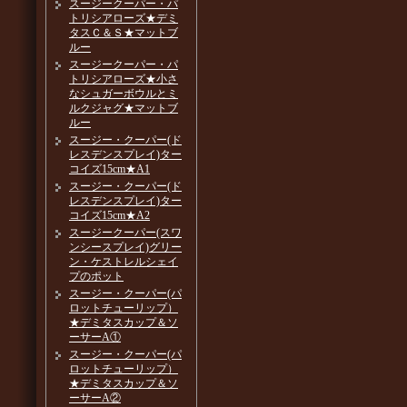
スージークーパー・パ
トリシアローズ★デミ
タスＣ＆Ｓ★マットブ
ルー
スージークーパー・パ
トリシアローズ★小さ
なシュガーボウルとミ
ルクジャグ★マットブ
ルー
スージー・クーパー(ド
レスデンスプレイ)ター
コイズ15cm★A1
スージー・クーパー(ド
レスデンスプレイ)ター
コイズ15cm★A2
スージークーパー(スワ
ンシースプレイ)グリー
ン・ケストレルシェイ
プのポット
スージー・クーパー(パ
ロットチューリップ）
★デミタスカップ＆ソ
ーサーA①
スージー・クーパー(パ
ロットチューリップ）
★デミタスカップ＆ソ
ーサーA②