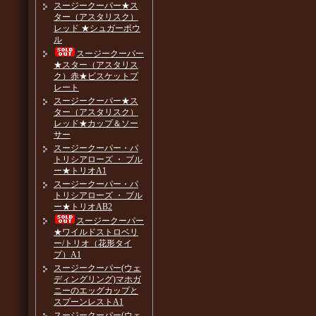
スージークーパー★ス
ター（アスタリスク）
レッド ★シュガーボウ
ル
スージークーパー
★スター（アスタリス
ク）赤★ビスケットプ
レート
スージークーパー★ス
ター（アスタリスク）
レッド★カップ＆ソー
サー
スージークーパー・パ
トリシアローズ ・ ブル
ー★トリオA1
スージークーパー・パ
トリシアローズ ・ ブル
ー★トリオAB2
スージークーパー
★ワイルドストロベリ
ー/トリオ（花形タイ
プ）A1
スージークーパー(ウェ
ディングリング)マホガ
ニーのエッグカップと
スプーンレストA1
スージークーパー(ウェ