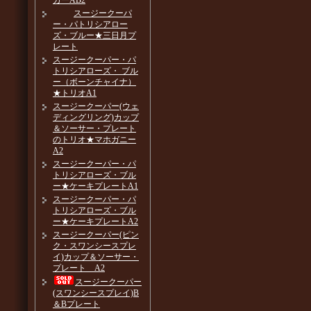
カーAB2
スージークーパ
ー・パトリシアロー
ズ・ブルー★三日月プ
レート
スージークーパー・パ
トリシアローズ・ ブル
ー（ボーンチャイナ）
★トリオA1
スージークーパー(ウェ
ディングリング)カップ
＆ソーサー・プレート
のトリオ★マホガニー
A2
スージークーパー・パ
トリシアローズ・ブル
ー★ケーキプレートA1
スージークーパー・パ
トリシアローズ・ブル
ー★ケーキプレートA2
スージークーパー(ピン
ク・スワンシースプレ
イ)カップ＆ソーサー・
プレート A2
スージークーパー
(スワンシースプレイ)B
＆Bプレート