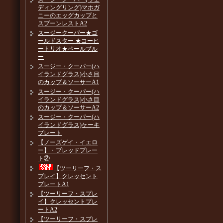
ディングリング)マホガ
ニーのエッグカップと
スプーンレストA2
スージークーパー★ゴ
ールドスター ★コーヒ
ートリオ★ペールブル
ー
スージー・クーパー(ハ
イランドグラス)小さ目
のカップ＆ソーサーA1
スージー・クーパー(ハ
イランドグラス)小さ目
のカップ＆ソーサーA2
スージー・クーパー(ハ
イランドグラス)ケーキ
プレート
【ノーズゲイ・イエロ
ー】・ブレッドプレー
ト②
【ツーリーフ・ス
プレイ】クレッセント
プレートA1
【ツーリーフ・スプレ
イ】クレッセントプレ
ートA2
【ツーリーフ・スプレ