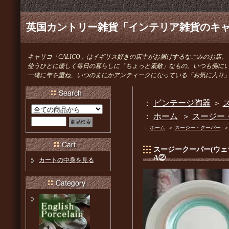
英国カントリー雑貨「インテリア雑貨のキャリ
キャリコ「CALICO」はイギリス好きの店主がお届けするなごみのお店。
使うひとに優しく毎日の暮らしに「ちょっと素敵」なもの。いつも側に
一緒に年を重ね、いつのまにかアンティークになっている「お気に入り
：
ビンテージ陶器
＞
ス
：
ホーム
＞
スージー
：
ホーム
＞
スージー・クーパー
スージークーパー(ウェ
A②
カートの中身を見る