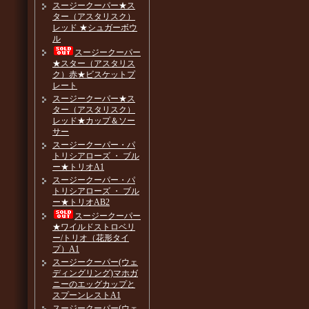
スージークーパー★ス
ター（アスタリスク）
レッド ★シュガーボウ
ル
スージークーパー
★スター（アスタリス
ク）赤★ビスケットプ
レート
スージークーパー★ス
ター（アスタリスク）
レッド★カップ＆ソー
サー
スージークーパー・パ
トリシアローズ ・ ブル
ー★トリオA1
スージークーパー・パ
トリシアローズ ・ ブル
ー★トリオAB2
スージークーパー
★ワイルドストロベリ
ー/トリオ（花形タイ
プ）A1
スージークーパー(ウェ
ディングリング)マホガ
ニーのエッグカップと
スプーンレストA1
スージークーパー(ウェ