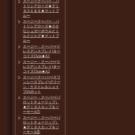
スージークーパー・パ
トリシアローズ★デミ
タスＣ＆Ｓ★マットブ
ルー
スージークーパー・パ
トリシアローズ★小さ
なシュガーボウルとミ
ルクジャグ★マットブ
ルー
スージー・クーパー(ド
レスデンスプレイ)ター
コイズ15cm★A1
スージー・クーパー(ド
レスデンスプレイ)ター
コイズ15cm★A2
スージークーパー(スワ
ンシースプレイ)グリー
ン・ケストレルシェイ
プのポット
スージー・クーパー(パ
ロットチューリップ）
★デミタスカップ＆ソ
ーサーA①
スージー・クーパー(パ
ロットチューリップ）
★デミタスカップ＆ソ
ーサーA②