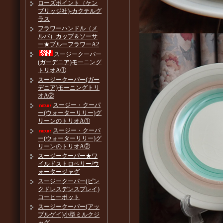
ローズポイント（ケン
ブリッジ社)-カクテルグ
ラス
フラワーハンドル（メ
ルバ）カップ＆ソーサ
ー★ブルーフラワーA2
スージークーパー
(ガーデニア)モーニング
トリオA①
スージークーパー(ガー
デニア)モーニングトリ
オA②
スージー・クーパ
ー(ウォーターリリー)グ
リーンのトリオA①
スージー・クーパ
ー(ウォーターリリー)グ
リーンのトリオA②
スージークーパー★ワ
イルドストロベリー/ウ
ォータージャグ
スージークーパー(ピン
クドレスデンスプレイ)
コーヒーポット
スージークーパー(アッ
プルゲイ)小型ミルクジ
ャグ