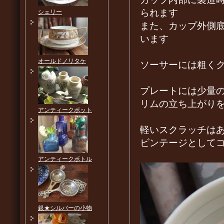
られます
シェリー
また、カップ外側
います
オールドノリタケ
ソーサーには粗く
プレートには少量
リムの立ち上がり
アンティークポット
軽いスクラッチは
ビンテージとして
アンティークボトル
銀★シルバーの小物