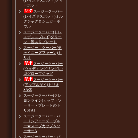
(レイズドスポット)ティ
ーポット
スージークーパー
(レイズドスポット)ミル
クジャグ＆シュガーボ
ウル
スージークーパー(ドレ
スデンスプレイ)グリー
ン・難ありプレート
スージー・クーパー(チ
ャイニーズファーン)ト
リオ
スージークーパー
(ウェディングリング)小
型グローブジャグ
スージークーパー
(アップルゲイ)トリオ
SA②
スージークーパー(クレ
ヨンライン)カップ・ソ
ーサー・プレートのト
リオA1
スージークーパー・パ
トリシアローズ・ブル
ー★スープカップ＆ソ
ーサーA
スージークーパー・パ