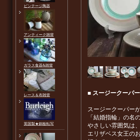
ビンテージ陶器
アンティーク雑貨
ガラス食器&雑貨
■
スージークーパー
レース＆布雑貨
スージークーパーが
「結婚指輪」の名
英国製★銅板転写
やさしい雰囲気は
エリザベス女王のお