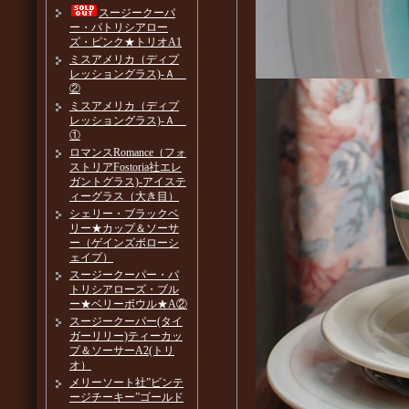
スージークーパ
ー・パトリシアロー
ズ・ピンク★トリオA1
ミスアメリカ（ディプ
レッショングラス)-Ａ
②
ミスアメリカ（ディプ
レッショングラス)-Ａ
①
ロマンスRomance（フォ
ストリアFostoria社エレ
ガントグラス)-アイステ
ィーグラス（大き目）
シェリー・ブラックベ
リー★カップ＆ソーサ
ー（ゲインズボローシ
ェイプ）
スージークーパー・パ
トリシアローズ・ブル
ー★ベリーボウル★A②
スージークーパー(タイ
ガーリリー)ティーカッ
プ＆ソーサーA2(トリ
オ）
メリーソート社”ビンテ
ージチーキー”ゴールド