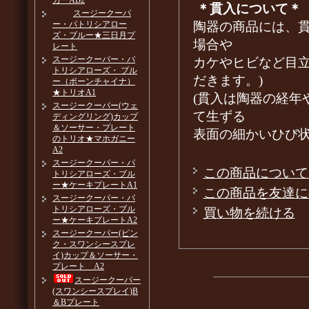
カーAB2
＊貫入について＊
スージークーパ
陶器の商品には、
ー・パトリシアロー
ズ・ブルー★三日月プ
場合や
レート
スージークーパー・パ
カケやヒビなど目
トリシアローズ・ ブル
だきます。)
ー（ボーンチャイナ）
★トリオA1
(貫入は陶器の経年
スージークーパー(ウェ
て生ずる
ディングリング)カップ
＆ソーサー・プレート
表面の細かいひび
のトリオ★マホガニー
A2
スージークーパー・パ
この商品について
トリシアローズ・ブル
ー★ケーキプレートA1
この商品を友達に
スージークーパー・パ
トリシアローズ・ブル
買い物を続ける
ー★ケーキプレートA2
スージークーパー(ピン
ク・スワンシースプレ
イ)カップ＆ソーサー・
プレート A2
スージークーパー
(スワンシースプレイ)B
＆Bプレート