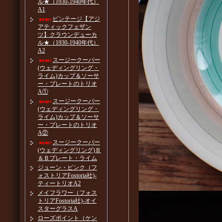
ル★（1930-1940年代）
A1
ビンテージ【アジ
アティックフェザン
ツ】クラウンデューカ
ル★（1930-1940年代）
A2
スージークーパー
(ウェディングリング・
ライム)カップ＆ソーサ
ー・プレートのトリオ
A①
スージークーパー
(ウェディングリング・
ライム)カップ＆ソーサ
ー・プレートのトリオ
A②
スージークーパー
(ウェディングリング)Ｂ
＆Ｂプレート・ライム
ジューン・ピンク（フ
ォストリアFostoria社)-
ティートリオA2
メイフラワー（フォス
トリアFostoria社)-オイ
スターグラスA
ローズポイント（ケン