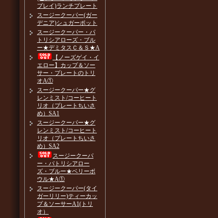
プレイ)ランチプレート
スージークーパー(ガー
デニア)シュガーポット
スージークーパー・パ
トリシアローズ・ブル
ー★デミタスＣ＆Ｓ★A
【ノーズゲイ・イ
エロー】カップ＆ソー
サー・プレートのトリ
オA①
スージークーパー★グ
レンミスト/コーヒート
リオ（プレートちいさ
め）SA1
スージークーパー★グ
レンミスト/コーヒート
リオ（プレートちいさ
め）SA2
スージークーパ
ー・パトリシアロー
ズ・ブルー★ベリーボ
ウル★A①
スージークーパー(タイ
ガーリリー)ティーカッ
プ＆ソーサーA1(トリ
オ）