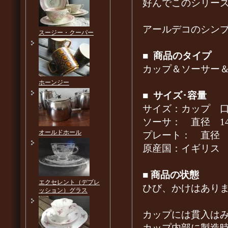
好んでこのシリー
アールデコのシン
スージー・クーパー
■
商品のタイプ
カップ＆ソーサー
ホーンジー
■
サイズ･容量
サイズ：カップ 口径9
ソーサ： 直径 14.
オールドホール
プレート： 直径 17
原産国：イギリス
■
商品の状態
エクセレント（デプレ
ひび、かけはあり
ッション）グラス
カップには貫入は
カップ内部に製造