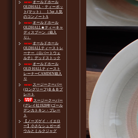
オールドホール
OLDHALL・ティーポッ
ト(マット） 1.5pt 人気
のコンノートA
オールドホール
OLDHALL★ティーキャ
ディスプーン（箱入
り）
オールドホール
OLDHALLティーストレ
ーナー（ロバートウェ
ルチ）デッドストック
オールドホール
OLD HALLティースト
レーナーCAMDEN箱入
り
スージークーパー
(ロングリーフ)Ｂ＆Ｂプ
レート
スージークーパー
(グレイ社1928年)ゴール
デンカトキン・プレー
ト
【ノーズゲイ・イエロ
ー】小さなシュガーボ
ウルとミルクジャグ