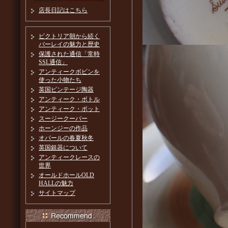
店長日記はこちら
ビクトリア朝から続く
バーレイの魅力と歴史
保護された通信「常時
SSL通信」
アンティークボビンを
使った小物たち
英国ビンテージ陶器
アンティーク・ボトル
アンティーク・ポット
スージークーパー
ホーンジーの作品
オパールの春夏秋冬
英国銀器について
アンティークレースの
世界
オールドホールOLD
HALLの魅力
サイトマップ