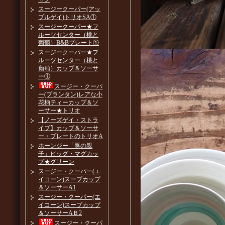
スージークーパー(アッ
プルゲイ)トリオSA①
スージークーパー★フ
ルーツセンター（桃と
葡萄）B&Bプレート①
スージークーパー★フ
ルーツセンター（桃と
葡萄）カップ＆ソーサ
ー①
スージー・クーパ
ー(プランタン)レアな小
花柄ティーカップ＆ソ
ーサー★トリオ
【ノーズゲイ・ストラ
イプ】カップ＆ソーサ
ー・プレートのトリオA
ホーンジー「豚の親
子」ピッグ・マグカッ
プ★グリーン
スージー・クーパー(エ
イコーン)スープカップ
＆ソーサーA1
スージー・クーパー(エ
イコーン)スープカップ
＆ソーサーAＢ2
スージー・クーパ