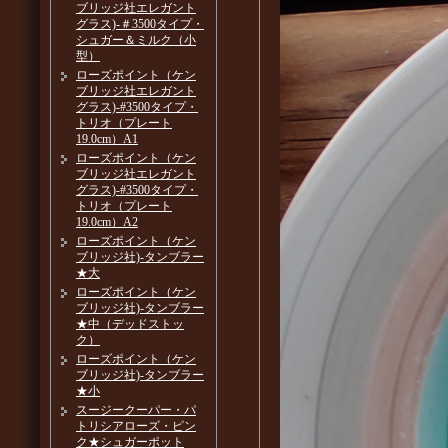
ブリッジ社エレガント
グラス)-＃3500タイプ・
シュガー＆ミルク（小
型）
ローズポイント（ケン
ブリッジ社エレガント
グラス)-#3500タイプ・
トリオ（プレート
19.0cm）A1
ローズポイント（ケン
ブリッジ社エレガント
グラス)-#3500タイプ・
トリオ（プレート
19.0cm）A2
ローズポイント（ケン
ブリッジ社)-タンブラー
★大
ローズポイント（ケン
ブリッジ社)-タンブラー
★中（デッドストッ
ク）
ローズポイント（ケン
ブリッジ社)-タンブラー
★小
スージークーパー・パ
トリシアローズ・ピン
ク★シュガーポット