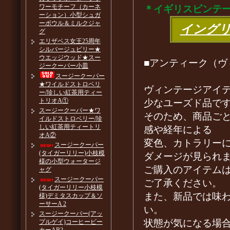
ワーモチーフ（カーネ
＊イギリスビンテ
ーション）小型シュガ
ーボウル＆ミルクジャ
イング
グ
エリザベス女王25周年
シルバージュビリー★
ウエッジウッド★スー
■アンティーク（ヴ
ジークーパー小皿
スージークーパー
★ワイルドストロベリ
ヴィンテージアイ
ー/珍しい紅茶用ティー
トリオA①
少なユーズド品で
スージークーパー★ワ
そのため、商品ご
イルドストロベリー/珍
しい紅茶用ティートリ
感や経年による
オA②
変色、カトラリー
スージークーパー
(タイガーリリー)小枝模
ダメージが見られ
様の小型ウォータージ
ご購入のアイテム
ャグ
スージークーパー
ご了承ください。
(タイガーリリー小枝模
また、新品では味
様)デミタスカップ＆ソ
ーサーA 2
い。
スージークーパー(アッ
状態が気になる場
プルゲイ)コーヒービー