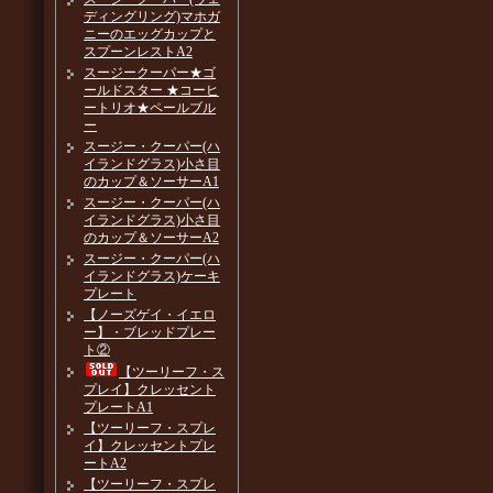
ディングリング)マホガ
ニーのエッグカップと
スプーンレストA2
スージークーパー★ゴ
ールドスター ★コーヒ
ートリオ★ペールブル
ー
スージー・クーパー(ハ
イランドグラス)小さ目
のカップ＆ソーサーA1
スージー・クーパー(ハ
イランドグラス)小さ目
のカップ＆ソーサーA2
スージー・クーパー(ハ
イランドグラス)ケーキ
プレート
【ノーズゲイ・イエロ
ー】・ブレッドプレー
ト②
【ツーリーフ・ス
プレイ】クレッセント
プレートA1
【ツーリーフ・スプレ
イ】クレッセントプレ
ートA2
【ツーリーフ・スプレ