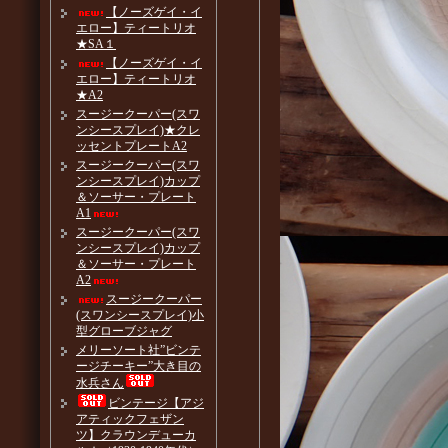
【ノーズゲイ・イ
エロー】ティートリオ
★SA１
【ノーズゲイ・イ
エロー】ティートリオ
★A2
スージークーパー(スワ
ンシースプレイ)★クレ
ッセントプレートA2
スージークーパー(スワ
ンシースプレイ)カップ
＆ソーサー・プレート
A1
スージークーパー(スワ
ンシースプレイ)カップ
＆ソーサー・プレート
A2
スージークーパー
(スワンシースプレイ)小
型グローブジャグ
メリーソート社”ビンテ
ージチーキー”大き目の
水兵さん
ビンテージ【アジ
アティックフェザン
ツ】クラウンデューカ