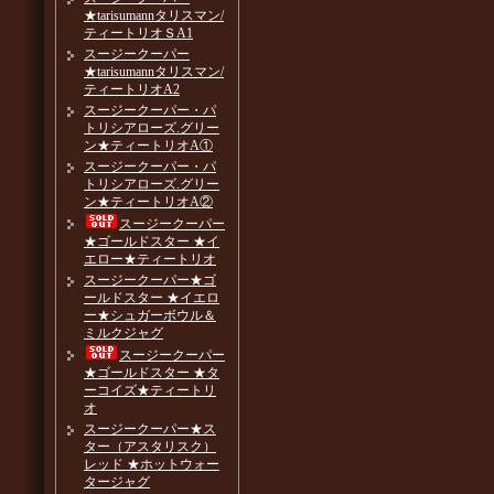
★tarisumannタリスマン/
ティートリオＳA1
スージークーパー
★tarisumannタリスマン/
ティートリオA2
スージークーパー・パ
トリシアローズ.グリー
ン★ティートリオA①
スージークーパー・パ
トリシアローズ.グリー
ン★ティートリオA②
スージークーパー
★ゴールドスター ★イ
エロー★ティートリオ
スージークーパー★ゴ
ールドスター ★イエロ
ー★シュガーボウル＆
ミルクジャグ
スージークーパー
★ゴールドスター ★タ
ーコイズ★ティートリ
オ
スージークーパー★ス
ター（アスタリスク）
レッド ★ホットウォー
タージャグ