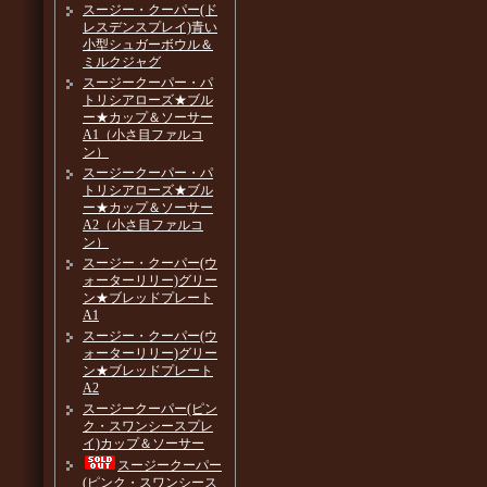
スージー・クーパー(ド
レスデンスプレイ)青い
小型シュガーボウル＆
ミルクジャグ
スージークーパー・パ
トリシアローズ★ブル
ー★カップ＆ソーサー
A1（小さ目ファルコ
ン）
スージークーパー・パ
トリシアローズ★ブル
ー★カップ＆ソーサー
A2（小さ目ファルコ
ン）
スージー・クーパー(ウ
ォーターリリー)グリー
ン★ブレッドプレート
A1
スージー・クーパー(ウ
ォーターリリー)グリー
ン★ブレッドプレート
A2
スージークーパー(ピン
ク・スワンシースプレ
イ)カップ＆ソーサー
スージークーパー
(ピンク・スワンシース