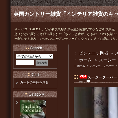
英国カントリー雑貨「インテリア雑貨のキャリ
キャリコ「CALICO」はイギリス好きの店主がお届けするなごみのお店。
使うひとに優しく毎日の暮らしに「ちょっと素敵」なもの。いつも側に
一緒に年を重ね、いつのまにかアンティークになっている「お気に入り
：
ビンテージ陶器
＞
ス
：
ホーム
＞
スージー
：
ホーム
＞
スージー・クーパー
スージークーパー
ー 中
カートの中身を見る