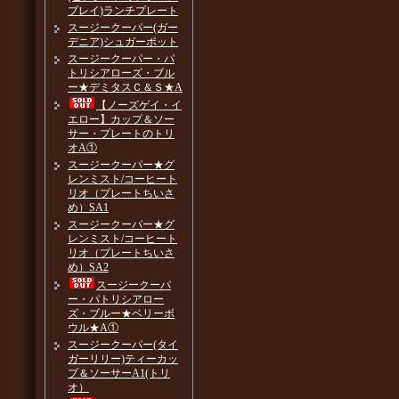
プレイ)ランチプレート
スージークーパー(ガー
デニア)シュガーポット
スージークーパー・パ
トリシアローズ・ブル
ー★デミタスＣ＆Ｓ★A
【ノーズゲイ・イ
エロー】カップ＆ソー
サー・プレートのトリ
オA①
スージークーパー★グ
レンミスト/コーヒート
リオ（プレートちいさ
め）SA1
スージークーパー★グ
レンミスト/コーヒート
リオ（プレートちいさ
め）SA2
スージークーパ
ー・パトリシアロー
ズ・ブルー★ベリーボ
ウル★A①
スージークーパー(タイ
ガーリリー)ティーカッ
プ＆ソーサーA1(トリ
オ）