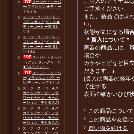
ご購入のアイテム
スージー・クーパ
ー(プランタン)★ティー
ご了承ください。
トリオA
また、新品では味
スージークーパー(レイ
ズドスポット)ピンク★
い。
ティーコーヒー兼用ト
状態が気になる場
リオ
スージークーパー(レイ
＊貫入について＊
ズドスポット)ピンク★
陶器の商品には、
ティーコーヒー兼用ト
リオAK
場合や
スージー・クーパ
カケやヒビなど目
ー(プランタン)グリーン
★B＆Bプレート
だきます。)
スージー・クーパ
(貫入は陶器の経年
ー(プランタン・グリー
ン)ティーカップトリオ
て生ずる
スージークーパー★ス
表面の細かいひび
カラップボーダーフラ
ワーモチーフ（カーネ
ーション）デミタスA1
スージークーパー★ス
この商品について
カラップボーダーフラ
ワーモチーフ（カーネ
この商品を友達に
ーション）デミタスA2
買い物を続ける
スージークーパー★ス
カラップボーダーフラ