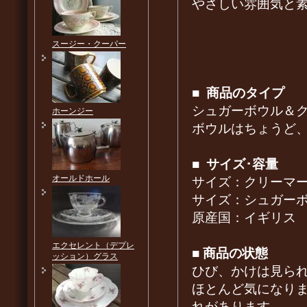
やさしい雰囲気と
スージー・クーパー
■
商品のタイプ
シュガーボウル＆
ホーンジー
ボウルはちょうど
■
サイズ･容量
オールドホール
サイズ：クリーマーΦ9.1
サイズ：シュガーボウル
原産国：イギリス
エクセレント（デプレ
■
商品の状態
ッション）グラス
ひび、かけは見ら
ほとんど気になり
れがあります