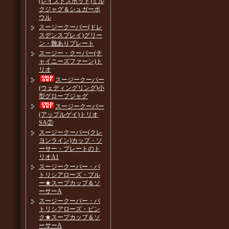
(レイズドスポット)ミル
クジャグ＆シュガーボ
ウル
スージークーパー(ドレ
スデンスプレイ)グリー
ン・難ありプレート
スージー・クーパー(チ
ャイニーズファーン)ト
リオ
スージークーパー
(ウェディングリング)小
型グローブジャグ
スージークーパー
(アップルゲイ)トリオ
SA②
スージークーパー(クレ
ヨンライン)カップ・ソ
ーサー・プレートのト
リオA1
スージークーパー・パ
トリシアローズ・ブル
ー★スープカップ＆ソ
ーサーA
スージークーパー・パ
トリシアローズ・ピン
ク★スープカップ＆ソ
ーサーA