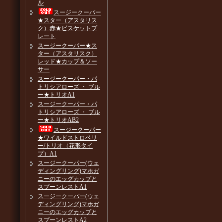
ル
スージークーパー
★スター（アスタリス
ク）赤★ビスケットプ
レート
スージークーパー★ス
ター（アスタリスク）
レッド★カップ＆ソー
サー
スージークーパー・パ
トリシアローズ ・ ブル
ー★トリオA1
スージークーパー・パ
トリシアローズ ・ ブル
ー★トリオAB2
スージークーパー
★ワイルドストロベリ
ー/トリオ（花形タイ
プ）A1
スージークーパー(ウェ
ディングリング)マホガ
ニーのエッグカップと
スプーンレストA1
スージークーパー(ウェ
ディングリング)マホガ
ニーのエッグカップと
スプーンレストA2