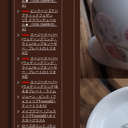
ル★（1930-1940年代）
A1
ビンテージ【アジ
アティックフェザン
ツ】クラウンデューカ
ル★（1930-1940年代）
A2
スージークーパー
(ウェディングリング・
ライム)カップ＆ソーサ
ー・プレートのトリオ
A①
スージークーパー
(ウェディングリング・
ライム)カップ＆ソーサ
ー・プレートのトリオ
A②
スージークーパー
(ウェディングリング)Ｂ
＆Ｂプレート・ライム
ジューン・ピンク（フ
ォストリアFostoria社)-
ティートリオA2
メイフラワー（フォス
トリアFostoria社)-オイ
スターグラスA
ローズポイント（ケン