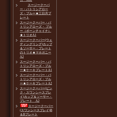
カーAB2
スージークーパ
ー・パトリシアロー
ズ・ブルー★三日月プ
レート
スージークーパー・パ
トリシアローズ・ ブル
ー（ボーンチャイナ）
★トリオA1
スージークーパー(ウェ
ディングリング)カップ
＆ソーサー・プレート
のトリオ★マホガニー
A2
スージークーパー・パ
トリシアローズ・ブル
ー★ケーキプレートA1
スージークーパー・パ
トリシアローズ・ブル
ー★ケーキプレートA2
スージークーパー(ピン
ク・スワンシースプレ
イ)カップ＆ソーサー・
プレート A2
スージークーパー
(スワンシースプレイ)B
＆Bプレート