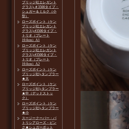
ブリッジ社エレガント
グラス)-＃3500タイプ・
シュガー＆ミルク（小
型）
ローズポイント（ケン
ブリッジ社エレガント
グラス)-#3500タイプ・
トリオ（プレート
19.0cm）A1
ローズポイント（ケン
ブリッジ社エレガント
グラス)-#3500タイプ・
トリオ（プレート
19.0cm）A2
ローズポイント（ケン
ブリッジ社)-タンブラー
★大
ローズポイント（ケン
ブリッジ社)-タンブラー
★中（デッドストッ
ク）
ローズポイント（ケン
ブリッジ社)-タンブラー
★小
スージークーパー・パ
トリシアローズ・ピン
ク★シュガーポット