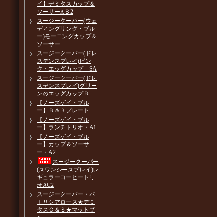
イ】デミタスカップ＆
ソーサーAＢ2
スージークーパー(ウェ
ディングリング・ブル
ー)モーニングカップ＆
ソーサー
スージークーパー(ドレ
スデンスプレイ)ピン
ク・エッグカップ SA
スージークーパー(ドレ
スデンスプレイ)グリー
ンのエッグカップＢ
【ノーズゲイ・ブル
ー】Ｂ＆Ｂプレート
【ノーズゲイ・ブル
ー】ランチトリオ・A1
【ノーズゲイ・ブル
ー】カップ＆ソーサ
ー・A2
スージークーパー
(スワンシースプレイ)レ
ギュラーコーヒートリ
オAC2
スージークーパー・パ
トリシアローズ★デミ
タスＣ＆Ｓ★マットブ