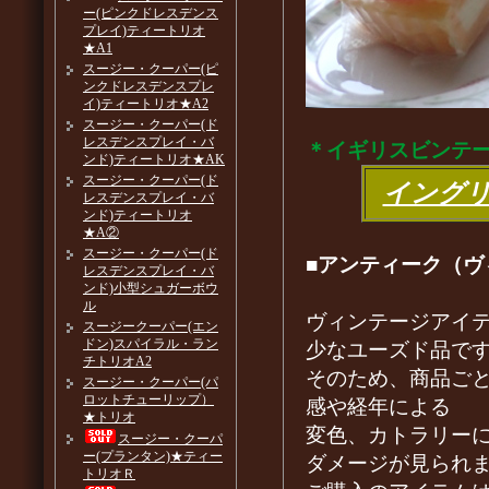
ー(ピンクドレスデンス
プレイ)ティートリオ
★A1
スージー・クーパー(ピ
ンクドレスデンスプレ
イ)ティートリオ★A2
スージー・クーパー(ド
レスデンスプレイ・バ
＊イギリスビンテ
ンド)ティートリオ★AK
スージー・クーパー(ド
イング
レスデンスプレイ・バ
ンド)ティートリオ
★A②
スージー・クーパー(ド
■アンティーク（ヴ
レスデンスプレイ・バ
ンド)小型シュガーボウ
ル
ヴィンテージアイ
スージークーパー(エン
ドン)スパイラル・ラン
少なユーズド品で
チトリオA2
そのため、商品ご
スージー・クーパー(パ
ロットチューリップ）
感や経年による
★トリオ
変色、カトラリー
スージー・クーパ
ー(プランタン)★ティー
ダメージが見られ
トリオＲ