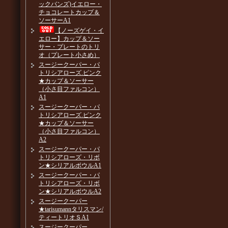
ックバンズ)イエロー・
チョコレートカップ＆
ソーサーA1
【ノーズゲイ・イ
エロー】カップ＆ソー
サー・プレートのトリ
オ（プレート小さめ）
スージークーパー・パ
トリシアローズ.ピンク
★カップ＆ソーサー
（小さ目ファルコン）
A1
スージークーパー・パ
トリシアローズ.ピンク
★カップ＆ソーサー
（小さ目ファルコン）
A2
スージークーパー・パ
トリシアローズ・リボ
ン★シリアルボウルA1
スージークーパー・パ
トリシアローズ・リボ
ン★シリアルボウルA2
スージークーパー
★tarisumannタリスマン/
ティートリオＳA1
スージークーパー