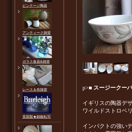
ビンテージ陶器
アンティーク雑貨
ガラス食器&雑貨
p>■
スージークーパ
レース＆布雑貨
イギリスの陶器デザ
ワイルドストロベリ
英国製★銅板転写
インパクトの強い