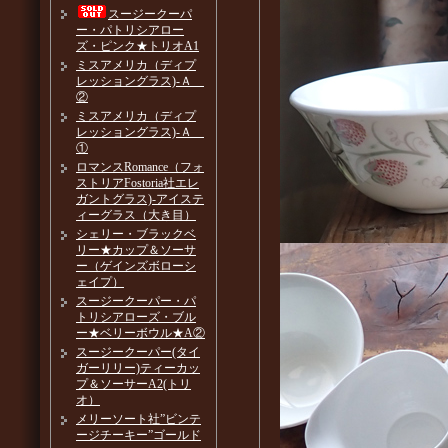
スージークーパ
ー・パトリシアロー
ズ・ピンク★トリオA1
ミスアメリカ（ディプ
レッショングラス)-Ａ
②
ミスアメリカ（ディプ
レッショングラス)-Ａ
①
ロマンスRomance（フォ
ストリアFostoria社エレ
ガントグラス)-アイステ
ィーグラス（大き目）
シェリー・ブラックベ
リー★カップ＆ソーサ
ー（ゲインズボローシ
ェイプ）
スージークーパー・パ
トリシアローズ・ブル
ー★ベリーボウル★A②
スージークーパー(タイ
ガーリリー)ティーカッ
プ＆ソーサーA2(トリ
オ）
メリーソート社”ビンテ
ージチーキー”ゴールド