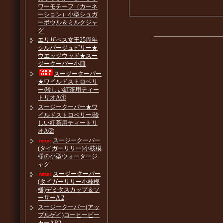
ワーモチーフ（カーネ
ーション）小型シュガ
ーボウル＆ミルクジャ
グ
エリザベス女王25周年
シルバージュビリー★
ウエッジウッド★スー
ジークーパー小皿
スージークーパー
★ワイルドストロベリ
ー/珍しい紅茶用ティー
トリオA①
スージークーパー★ワ
イルドストロベリー/珍
しい紅茶用ティートリ
オA②
スージークーパー
(タイガーリリー)小枝模
様の小型ウォータージ
ャグ
スージークーパー
(タイガーリリー小枝模
様)デミタスカップ＆ソ
ーサーA 2
スージークーパー(アッ
プルゲイ)コーヒービー