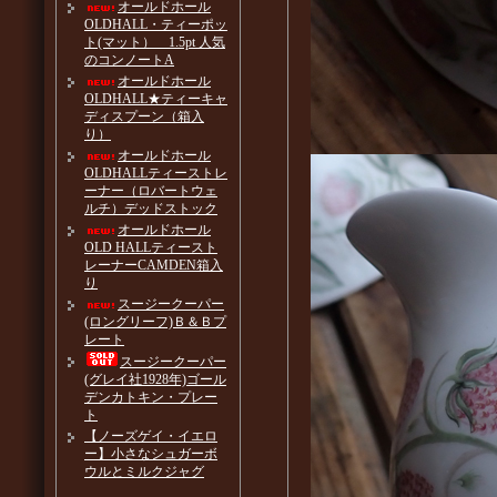
オールドホール
OLDHALL・ティーポッ
ト(マット） 1.5pt 人気
のコンノートA
オールドホール
OLDHALL★ティーキャ
ディスプーン（箱入
り）
オールドホール
OLDHALLティーストレ
ーナー（ロバートウェ
ルチ）デッドストック
オールドホール
OLD HALLティースト
レーナーCAMDEN箱入
り
スージークーパー
(ロングリーフ)Ｂ＆Ｂプ
レート
スージークーパー
(グレイ社1928年)ゴール
デンカトキン・プレー
ト
【ノーズゲイ・イエロ
ー】小さなシュガーボ
ウルとミルクジャグ