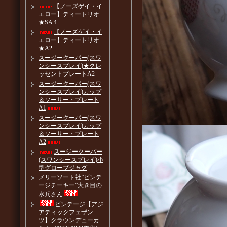
【ノーズゲイ・イ
エロー】ティートリオ
★SA１
【ノーズゲイ・イ
エロー】ティートリオ
★A2
スージークーパー(スワ
ンシースプレイ)★クレ
ッセントプレートA2
スージークーパー(スワ
ンシースプレイ)カップ
＆ソーサー・プレート
A1
スージークーパー(スワ
ンシースプレイ)カップ
＆ソーサー・プレート
A2
スージークーパー
(スワンシースプレイ)小
型グローブジャグ
メリーソート社”ビンテ
ージチーキー”大き目の
水兵さん
ビンテージ【アジ
アティックフェザン
ツ】クラウンデューカ