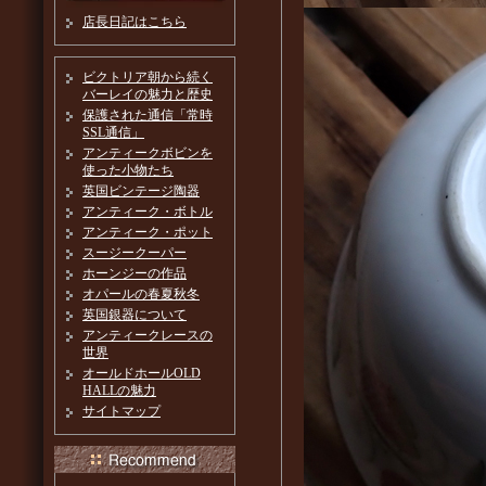
店長日記はこちら
ビクトリア朝から続く
バーレイの魅力と歴史
保護された通信「常時
SSL通信」
アンティークボビンを
使った小物たち
英国ビンテージ陶器
アンティーク・ボトル
アンティーク・ポット
スージークーパー
ホーンジーの作品
オパールの春夏秋冬
英国銀器について
アンティークレースの
世界
オールドホールOLD
HALLの魅力
サイトマップ