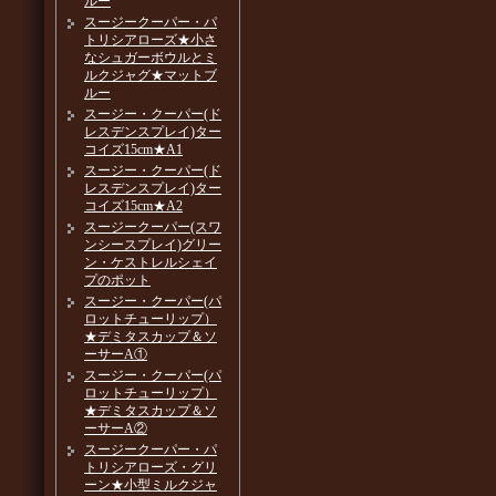
ルー
スージークーパー・パ
トリシアローズ★小さ
なシュガーボウルとミ
ルクジャグ★マットブ
ルー
スージー・クーパー(ド
レスデンスプレイ)ター
コイズ15cm★A1
スージー・クーパー(ド
レスデンスプレイ)ター
コイズ15cm★A2
スージークーパー(スワ
ンシースプレイ)グリー
ン・ケストレルシェイ
プのポット
スージー・クーパー(パ
ロットチューリップ）
★デミタスカップ＆ソ
ーサーA①
スージー・クーパー(パ
ロットチューリップ）
★デミタスカップ＆ソ
ーサーA②
スージークーパー・パ
トリシアローズ・グリ
ーン★小型ミルクジャ