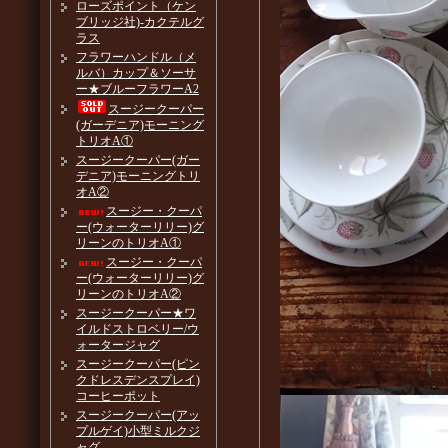
ローズポイント（ケン
ブリッジ社)-カクテルグ
ラス
フラワーハンドル（メ
ルバ）カップ＆ソーサ
ー★ブルーフラワーA2
スージークーパー
(ガーデニア)モーニング
トリオA①
スージークーパー(ガー
デニア)モーニングトリ
オA②
スージー・クーパ
ー(ウォーターリリー)グ
リーンのトリオA①
スージー・クーパ
ー(ウォーターリリー)グ
リーンのトリオA②
スージークーパー★ワ
イルドストロベリー/ウ
ォータージャグ
スージークーパー(ピン
クドレスデンスプレイ)
コーヒーポット
スージークーパー(アッ
プルゲイ)小型ミルクジ
ャグ