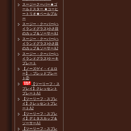
スージークーパー★ゴ
ールドスター ★コーヒ
ートリオ★ペールブル
ー
スージー・クーパー(ハ
イランドグラス)小さ目
のカップ＆ソーサーA1
スージー・クーパー(ハ
イランドグラス)小さ目
のカップ＆ソーサーA2
スージー・クーパー(ハ
イランドグラス)ケーキ
プレート
【ノーズゲイ・イエロ
ー】・ブレッドプレー
ト②
【ツーリーフ・ス
プレイ】クレッセント
プレートA1
【ツーリーフ・スプレ
イ】クレッセントプレ
ートA2
【ツーリーフ・スプレ
イ】デミタスカップ＆
ソーサーA1
【ツーリーフ・スプレ