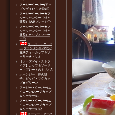
スージークーパー(アッ
プルゲイ)トリオSA①
スージークーパー★フ
ルーツセンター（桃と
葡萄）B&Bプレート①
スージークーパー★フ
ルーツセンター（桃と
葡萄）カップ＆ソーサ
ー①
スージー・クーパ
ー(プランタン)レアな小
花柄ティーカップ＆ソ
ーサー★トリオ
【ノーズゲイ・ストラ
イプ】カップ＆ソーサ
ー・プレートのトリオA
ホーンジー「豚の親
子」ピッグ・マグカッ
プ★グリーン
スージー・クーパー(エ
イコーン)スープカップ
＆ソーサーA1
スージー・クーパー(エ
イコーン)スープカップ
＆ソーサーAＢ2
スージー・クーパ