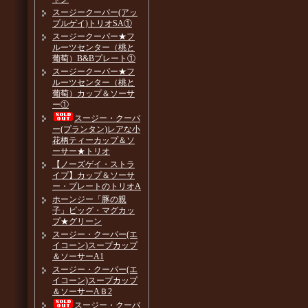
スージークーパー(アッ
プルゲイ)トリオSA①
スージークーパー★フ
ルーツセンター（桃と
葡萄）B&Bプレート①
スージークーパー★フ
ルーツセンター（桃と
葡萄）カップ＆ソーサ
ー①
スージー・クーパ
ー(プランタン)レアな小
花柄ティーカップ＆ソ
ーサー★トリオ
【ノーズゲイ・ストラ
イプ】カップ＆ソーサ
ー・プレートのトリオA
ホーンジー「豚の親
子」ピッグ・マグカッ
プ★グリーン
スージー・クーパー(エ
イコーン)スープカップ
＆ソーサーA1
スージー・クーパー(エ
イコーン)スープカップ
＆ソーサーAＢ2
スージー・クーパ