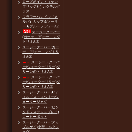
ローズポイント（ケン
ブリッジ社)-カクテルグ
ラス
フラワーハンドル（メ
ルバ）カップ＆ソーサ
ー★ブルーフラワーA2
スージークーパー
(ガーデニア)モーニング
トリオA①
スージークーパー(ガー
デニア)モーニングトリ
オA②
スージー・クーパ
ー(ウォーターリリー)グ
リーンのトリオA①
スージー・クーパ
ー(ウォーターリリー)グ
リーンのトリオA②
スージークーパー★ワ
イルドストロベリー/ウ
ォータージャグ
スージークーパー(ピン
クドレスデンスプレイ)
コーヒーポット
スージークーパー(アッ
プルゲイ)小型ミルクジ
ャグ