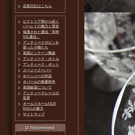
店長日記はこちら
ビクトリア朝から続く
バーレイの魅力と歴史
保護された通信「常時
SSL通信」
アンティークボビンを
使った小物たち
英国ビンテージ陶器
アンティーク・ボトル
アンティーク・ポット
スージークーパー
ホーンジーの作品
オパールの春夏秋冬
英国銀器について
アンティークレースの
世界
オールドホールOLD
HALLの魅力
サイトマップ