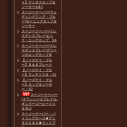
イ】デミタスカップ＆
ソーサーAＢ2
スージークーパー(ウェ
ディングリング・ブル
ー)モーニングカップ＆
ソーサー
スージークーパー(ドレ
スデンスプレイ)ピン
ク・エッグカップ SA
スージークーパー(ドレ
スデンスプレイ)グリー
ンのエッグカップＢ
【ノーズゲイ・ブル
ー】Ｂ＆Ｂプレート
【ノーズゲイ・ブル
ー】ランチトリオ・A1
【ノーズゲイ・ブル
ー】カップ＆ソーサ
ー・A2
スージークーパー
(スワンシースプレイ)レ
ギュラーコーヒートリ
オAC2
スージークーパー・パ
トリシアローズ★デミ
タスＣ＆Ｓ★マットブ