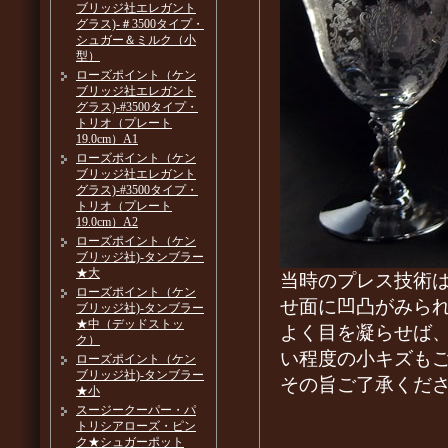
ブリッジ社エレガント
グラス)-＃3500タイプ・
シュガー＆ミルク（小
型）
ローズポイント（ケン
ブリッジ社エレガント
グラス)-#3500タイプ・
トリオ（プレート
19.0cm）A1
ローズポイント（ケン
ブリッジ社エレガント
グラス)-#3500タイプ・
トリオ（プレート
19.0cm）A2
ローズポイント（ケン
ブリッジ社)-タンブラー
★大
当時のプレス技術
ローズポイント（ケン
せ面に凹凸がみら
ブリッジ社)-タンブラー
★中（デッドストッ
よく目を凝らせば
ク）
い程度の小キズも
ローズポイント（ケン
ブリッジ社)-タンブラー
その旨ご了承くだ
★小
スージークーパー・パ
トリシアローズ・ピン
ク★シュガーポット