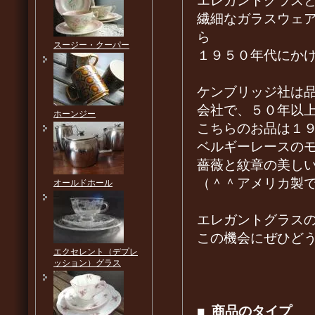
エレガントグラス
繊細なガラスウェ
ら
スージー・クーパー
１９５０年代にか
ケンブリッジ社は
会社で、５０年以
ホーンジー
こちらのお品は１
ベルギーレースの
薔薇と紋章の美し
（＾＾アメリカ製
オールドホール
エレガントグラス
この機会にぜひど
エクセレント（デプレ
ッション）グラス
■
商品のタイプ