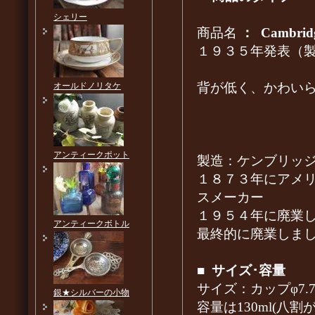
シェリー
商品名
：
Cambridg
１９３５年発表（製造
背が低く、かわい
オールドノリタケ
アンティークポット
製造：ケンブリッジ社Ca
１８７３年にアメ
スメーカー
１９５４年に廃業
アンティークボトル
最終的に廃業しま
■
サイズ･容量
サイズ：カップφ7.7c
銀★シルバーの小物
容量は130ml(八