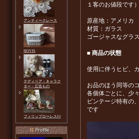
１客のお値段です
原産地：アメリ
アンティークレース
材質：ガラス
ゴージャスなグラ
HOVIS
■
商品の状態
使用に伴うヒビ、
テディベア・キャラク
お品のほう同等のコ
ター・広告もの
各個体ごとに、少
ビンテージ特有の
です
フィリップローレスﾄﾝ