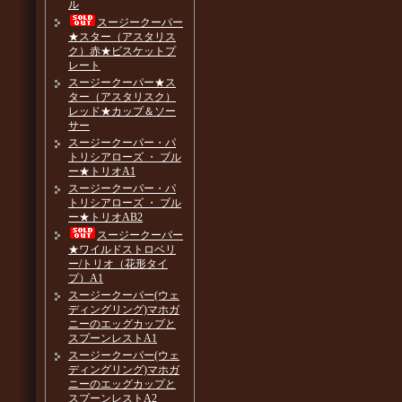
ル
スージークーパー
★スター（アスタリス
ク）赤★ビスケットプ
レート
スージークーパー★ス
ター（アスタリスク）
レッド★カップ＆ソー
サー
スージークーパー・パ
トリシアローズ ・ ブル
ー★トリオA1
スージークーパー・パ
トリシアローズ ・ ブル
ー★トリオAB2
スージークーパー
★ワイルドストロベリ
ー/トリオ（花形タイ
プ）A1
スージークーパー(ウェ
ディングリング)マホガ
ニーのエッグカップと
スプーンレストA1
スージークーパー(ウェ
ディングリング)マホガ
ニーのエッグカップと
スプーンレストA2