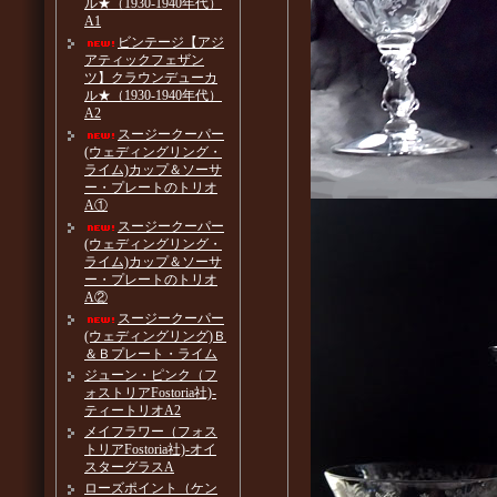
ル★（1930-1940年代）
A1
ビンテージ【アジ
アティックフェザン
ツ】クラウンデューカ
ル★（1930-1940年代）
A2
スージークーパー
(ウェディングリング・
ライム)カップ＆ソーサ
ー・プレートのトリオ
A①
スージークーパー
(ウェディングリング・
ライム)カップ＆ソーサ
ー・プレートのトリオ
A②
スージークーパー
(ウェディングリング)Ｂ
＆Ｂプレート・ライム
ジューン・ピンク（フ
ォストリアFostoria社)-
ティートリオA2
メイフラワー（フォス
トリアFostoria社)-オイ
スターグラスA
ローズポイント（ケン