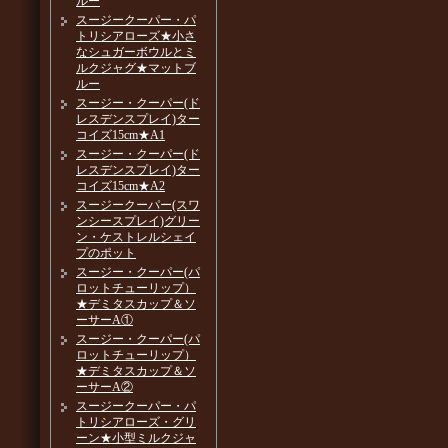
ルー
スージークーパー・パ
トリシアローズ★小さ
なシュガーボウルとミ
ルクジャグ★マットブ
ルー
スージー・クーパー(ド
レスデンスプレイ)ター
コイズ15cm★A1
スージー・クーパー(ド
レスデンスプレイ)ター
コイズ15cm★A2
スージークーパー(スワ
ンシースプレイ)グリー
ン・ケストレルシェイ
プのポット
スージー・クーパー(パ
ロットチューリップ）
★デミタスカップ＆ソ
ーサーA①
スージー・クーパー(パ
ロットチューリップ）
★デミタスカップ＆ソ
ーサーA②
スージークーパー・パ
トリシアローズ・グリ
ーン★小型ミルクジャ