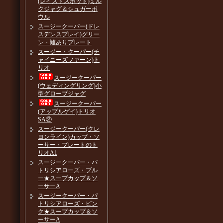
(レイズドスポット)ミル
クジャグ＆シュガーボ
ウル
スージークーパー(ドレ
スデンスプレイ)グリー
ン・難ありプレート
スージー・クーパー(チ
ャイニーズファーン)ト
リオ
スージークーパー
(ウェディングリング)小
型グローブジャグ
スージークーパー
(アップルゲイ)トリオ
SA②
スージークーパー(クレ
ヨンライン)カップ・ソ
ーサー・プレートのト
リオA1
スージークーパー・パ
トリシアローズ・ブル
ー★スープカップ＆ソ
ーサーA
スージークーパー・パ
トリシアローズ・ピン
ク★スープカップ＆ソ
ーサーA