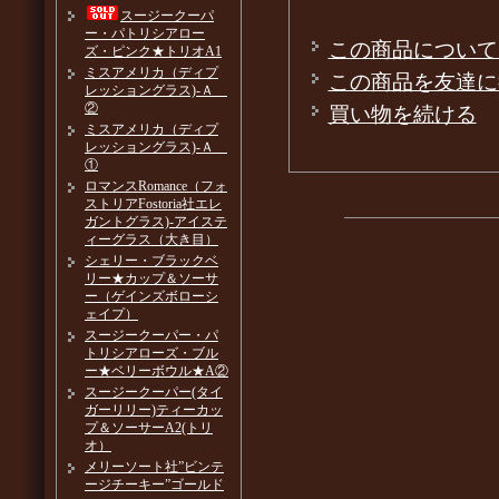
スージークーパ
ー・パトリシアロー
この商品について
ズ・ピンク★トリオA1
ミスアメリカ（ディプ
この商品を友達に
レッショングラス)-Ａ
②
買い物を続ける
ミスアメリカ（ディプ
レッショングラス)-Ａ
①
ロマンスRomance（フォ
ストリアFostoria社エレ
ガントグラス)-アイステ
ィーグラス（大き目）
シェリー・ブラックベ
リー★カップ＆ソーサ
ー（ゲインズボローシ
ェイプ）
スージークーパー・パ
トリシアローズ・ブル
ー★ベリーボウル★A②
スージークーパー(タイ
ガーリリー)ティーカッ
プ＆ソーサーA2(トリ
オ）
メリーソート社”ビンテ
ージチーキー”ゴールド