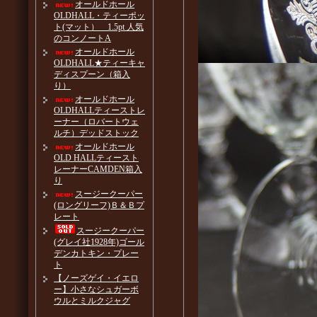
オールドホール
OLDHALL・ティーポッ
ト(マット） 1.5pt 人気
のコンノートA
オールドホール
OLDHALL★ティーキャ
ディスプーン（箱入
り）
オールドホール
OLDHALLティーストレ
ーナー（ロバートウェ
ルチ）デッドストック
オールドホール
OLD HALLティースト
レーナーCAMDEN箱入
り
スージークーパー
(ロングリーフ)Ｂ＆Ｂプ
レート
スージークーパー
(グレイ社1928年)ゴール
デンカトキン・プレー
ト
【ノーズゲイ・イエロ
ー】小さなシュガーボ
ウルとミルクジャグ