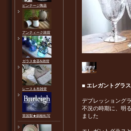
ビンテージ陶器
アンティーク雑貨
ガラス食器&雑貨
■
エレガントグラス
レース＆布雑貨
デプレッショング
不況の時期に、明
ました
英国製★銅板転写