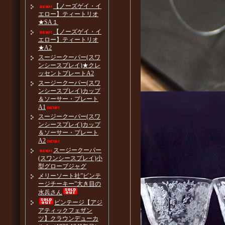
【ノーズゲイ・イ
エロー】ティートリオ
★SA１
【ノーズゲイ・イ
エロー】ティートリオ
★A2
スージークーパー(スワ
ンシースプレイ)★クレ
ッセントプレートA2
スージークーパー(スワ
ンシースプレイ)カップ
＆ソーサー・プレート
A1
スージークーパー(スワ
ンシースプレイ)カップ
＆ソーサー・プレート
A2
スージークーパー
(スワンシースプレイ)小
型グローブジャグ
メリーソート社”ビンテ
ージチーキー”大き目の
水兵さん
ビンテージ【アジ
アティックフェザン
ツ】クラウンデューカ