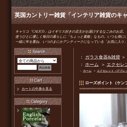
英国カントリー雑貨「インテリア雑貨のキャリ
キャリコ「CALICO」はイギリス好きの店主がお届けするなごみのお店。
使うひとに優しく毎日の暮らしに「ちょっと素敵」なもの。いつも側に
一緒に年を重ね、いつのまにかアンティークになっている「お気に入り
：
ガラス食器&雑貨
＞
：
ホーム
＞
エクセレ
：
ホーム
＞
エクセレント（デプレ
ローズポイント（ケンブ
カートの中身を見る