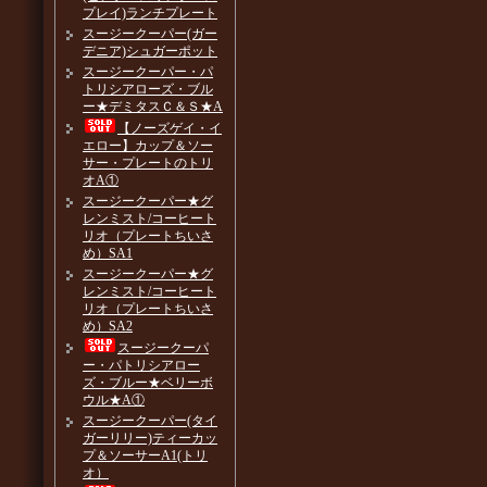
プレイ)ランチプレート
スージークーパー(ガー
デニア)シュガーポット
スージークーパー・パ
トリシアローズ・ブル
ー★デミタスＣ＆Ｓ★A
【ノーズゲイ・イ
エロー】カップ＆ソー
サー・プレートのトリ
オA①
スージークーパー★グ
レンミスト/コーヒート
リオ（プレートちいさ
め）SA1
スージークーパー★グ
レンミスト/コーヒート
リオ（プレートちいさ
め）SA2
スージークーパ
ー・パトリシアロー
ズ・ブルー★ベリーボ
ウル★A①
スージークーパー(タイ
ガーリリー)ティーカッ
プ＆ソーサーA1(トリ
オ）