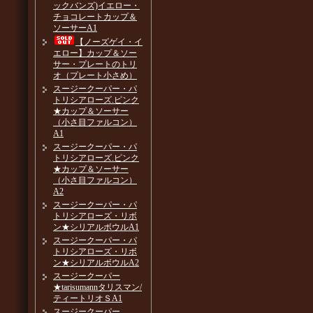
ックバンズ)イエロー・
チョコレートカップ＆
ソーサーA1
【ノーズゲイ・イ
エロー】カップ＆ソー
サー・プレートのトリ
オ（プレート小さめ）
スージークーパー・パ
トリシアローズ.ピンク
★カップ＆ソーサー
（小さ目ファルコン）
A1
スージークーパー・パ
トリシアローズ.ピンク
★カップ＆ソーサー
（小さ目ファルコン）
A2
スージークーパー・パ
トリシアローズ・リボ
ン★シリアルボウルA1
スージークーパー・パ
トリシアローズ・リボ
ン★シリアルボウルA2
スージークーパー
★tarisumannタリスマン/
ティートリオＳA1
スージークーパー