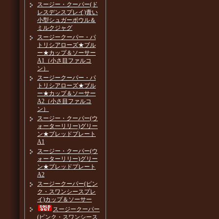
スージー・クーパー(ド
レスデンスプレイ)青い
小型シュガーボウル＆
ミルクジャグ
スージークーパー・パ
トリシアローズ★ブル
ー★カップ＆ソーサー
A1（小さ目ファルコ
ン）
スージークーパー・パ
トリシアローズ★ブル
ー★カップ＆ソーサー
A2（小さ目ファルコ
ン）
スージー・クーパー(ウ
ォーターリリー)グリー
ン★ブレッドプレート
A1
スージー・クーパー(ウ
ォーターリリー)グリー
ン★ブレッドプレート
A2
スージークーパー(ピン
ク・スワンシースプレ
イ)カップ＆ソーサー
スージークーパー
(ピンク・スワンシース