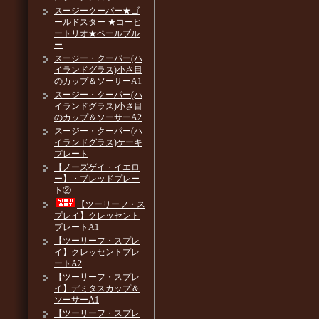
スージークーパー★ゴ
ールドスター ★コーヒ
ートリオ★ペールブル
ー
スージー・クーパー(ハ
イランドグラス)小さ目
のカップ＆ソーサーA1
スージー・クーパー(ハ
イランドグラス)小さ目
のカップ＆ソーサーA2
スージー・クーパー(ハ
イランドグラス)ケーキ
プレート
【ノーズゲイ・イエロ
ー】・ブレッドプレー
ト②
【ツーリーフ・ス
プレイ】クレッセント
プレートA1
【ツーリーフ・スプレ
イ】クレッセントプレ
ートA2
【ツーリーフ・スプレ
イ】デミタスカップ＆
ソーサーA1
【ツーリーフ・スプレ