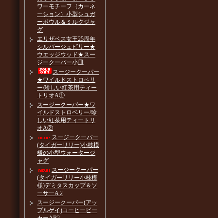
ワーモチーフ（カーネ
ーション）小型シュガ
ーボウル＆ミルクジャ
グ
エリザベス女王25周年
シルバージュビリー★
ウエッジウッド★スー
ジークーパー小皿
スージークーパー
★ワイルドストロベリ
ー/珍しい紅茶用ティー
トリオA①
スージークーパー★ワ
イルドストロベリー/珍
しい紅茶用ティートリ
オA②
スージークーパー
(タイガーリリー)小枝模
様の小型ウォータージ
ャグ
スージークーパー
(タイガーリリー小枝模
様)デミタスカップ＆ソ
ーサーA 2
スージークーパー(アッ
プルゲイ)コーヒービー