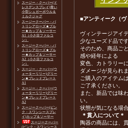
スージー・クーパー(ド
レスデンスプレイ)青い
小型シュガーボウル＆
ミルクジャグ
■アンティーク（ヴ
スージークーパー・パ
トリシアローズ★ブル
ー★カップ＆ソーサー
ヴィンテージアイ
A1（小さ目ファルコ
少なユーズド品で
ン）
スージークーパー・パ
そのため、商品ご
トリシアローズ★ブル
ー★カップ＆ソーサー
感や経年による
A2（小さ目ファルコ
変色、カトラリー
ン）
スージー・クーパー(ウ
ダメージが見られ
ォーターリリー)グリー
ご購入のアイテム
ン★ブレッドプレート
A1
ご了承ください。
スージー・クーパー(ウ
また、新品では味
ォーターリリー)グリー
ン★ブレッドプレート
い。
A2
状態が気になる場
スージークーパー(ピン
ク・スワンシースプレ
＊貫入について＊
イ)カップ＆ソーサー
陶器の商品には、
スージークーパー
(ピンク・スワンシース