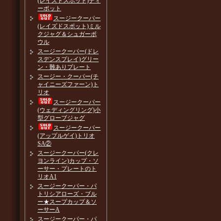
(レイズドスポット)ティ
ーポット
スージークーパー
(レイズドスポット)ミル
クジャグ＆シュガーボ
ウル
スージークーパー(ドレ
スデンスプレイ)グリー
ン・難ありプレート
スージー・クーパー(チ
ャイニーズファーン)ト
リオ
スージークーパー
(ウェディングリング)小
型グローブジャグ
スージークーパー
(アップルゲイ)トリオ
SA②
スージークーパー(クレ
ヨンライン)カップ・ソ
ーサー・プレートのト
リオA1
スージークーパー・パ
トリシアローズ・ブル
ー★スープカップ＆ソ
ーサーA
スージークーパー・パ