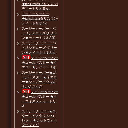
★tarisumannタリスマン/
ティートリオＳA1
スージークーパー
★tarisumannタリスマン/
ティートリオA2
スージークーパー・パ
トリシアローズ.グリー
ン★ティートリオA①
スージークーパー・パ
トリシアローズ.グリー
ン★ティートリオA②
スージークーパー
★ゴールドスター ★イ
エロー★ティートリオ
スージークーパー★ゴ
ールドスター ★イエロ
ー★シュガーボウル＆
ミルクジャグ
スージークーパー
★ゴールドスター ★タ
ーコイズ★ティートリ
オ
スージークーパー★ス
ター（アスタリスク）
レッド ★ホットウォー
タージャグ