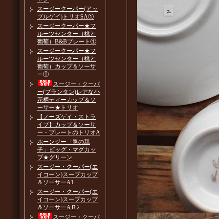
スージークーパー(アッ
プルゲイ)トリオSA①
スージークーパー★フ
ルーツセンター（桃と
葡萄）B&Bプレート①
スージークーパー★フ
ルーツセンター（桃と
葡萄）カップ＆ソーサ
ー①
スージー・クーパ
ー(プランタン)レアな小
花柄ティーカップ＆ソ
ーサー★トリオ
【ノーズゲイ・ストラ
イプ】カップ＆ソーサ
ー・プレートのトリオA
ホーンジー「豚の親
子」ピッグ・マグカッ
プ★グリーン
スージー・クーパー(エ
イコーン)スープカップ
＆ソーサーA1
スージー・クーパー(エ
イコーン)スープカップ
＆ソーサーAＢ2
スージー・クーパ