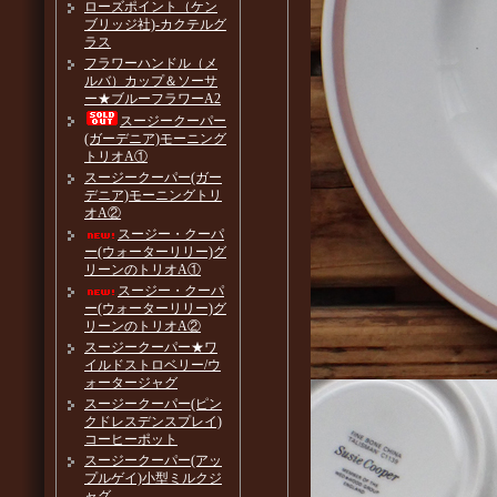
ローズポイント（ケン
ブリッジ社)-カクテルグ
ラス
フラワーハンドル（メ
ルバ）カップ＆ソーサ
ー★ブルーフラワーA2
スージークーパー
(ガーデニア)モーニング
トリオA①
スージークーパー(ガー
デニア)モーニングトリ
オA②
スージー・クーパ
ー(ウォーターリリー)グ
リーンのトリオA①
スージー・クーパ
ー(ウォーターリリー)グ
リーンのトリオA②
スージークーパー★ワ
イルドストロベリー/ウ
ォータージャグ
スージークーパー(ピン
クドレスデンスプレイ)
コーヒーポット
スージークーパー(アッ
プルゲイ)小型ミルクジ
ャグ