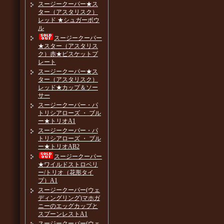
スージークーパー★ス
ター（アスタリスク）
レッド ★シュガーボウ
ル
スージークーパー
★スター（アスタリス
ク）赤★ビスケットプ
レート
スージークーパー★ス
ター（アスタリスク）
レッド★カップ＆ソー
サー
スージークーパー・パ
トリシアローズ ・ ブル
ー★トリオA1
スージークーパー・パ
トリシアローズ ・ ブル
ー★トリオAB2
スージークーパー
★ワイルドストロベリ
ー/トリオ（花形タイ
プ）A1
スージークーパー(ウェ
ディングリング)マホガ
ニーのエッグカップと
スプーンレストA1
スージークーパー(ウェ