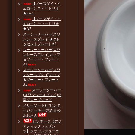
【ノーズゲイ・イ
エロー】ティートリオ
★SA１
【ノーズゲイ・イ
エロー】ティートリオ
★A2
スージークーパー(スワ
ンシースプレイ)★クレ
ッセントプレートA2
スージークーパー(スワ
ンシースプレイ)カップ
＆ソーサー・プレート
A1
スージークーパー(スワ
ンシースプレイ)カップ
＆ソーサー・プレート
A2
スージークーパー
(スワンシースプレイ)小
型グローブジャグ
メリーソート社”ビンテ
ージチーキー”大き目の
水兵さん
ビンテージ【アジ
アティックフェザン
ツ】クラウンデューカ