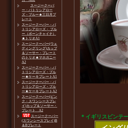
カーAB2
スージークーパ
ー・パトリシアロー
ズ・ブルー★三日月プ
レート
スージークーパー・パ
トリシアローズ・ ブル
ー（ボーンチャイナ）
★トリオA1
スージークーパー(ウェ
ディングリング)カップ
＆ソーサー・プレート
のトリオ★マホガニー
A2
スージークーパー・パ
トリシアローズ・ブル
ー★ケーキプレートA1
スージークーパー・パ
トリシアローズ・ブル
ー★ケーキプレートA2
スージークーパー(ピン
ク・スワンシースプレ
イ)カップ＆ソーサー・
プレート A2
＊イギリスビンテ
スージークーパー
(スワンシースプレイ)B
＆Bプレート
イング