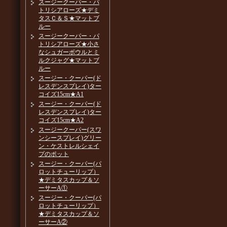
スージークーパー・パ
トリシアローズ★デミ
タスＣ＆Ｓ★マットブ
ルー
スージークーパー・パ
トリシアローズ★小さ
なシュガーボウルとミ
ルクジャグ★マットブ
ルー
スージー・クーパー(ド
レスデンスプレイ)ター
コイズ15cm★A1
スージー・クーパー(ド
レスデンスプレイ)ター
コイズ15cm★A2
スージークーパー(スワ
ンシースプレイ)グリー
ン・ケストレルシェイ
プのポット
スージー・クーパー(パ
ロットチューリップ）
★デミタスカップ＆ソ
ーサーA①
スージー・クーパー(パ
ロットチューリップ）
★デミタスカップ＆ソ
ーサーA②