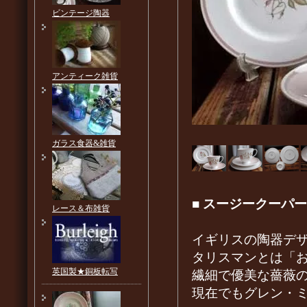
ビンテージ陶器
アンティーク雑貨
ガラス食器&雑貨
■
スージークーパー
レース＆布雑貨
イギリスの陶器デザ
タリスマンとは「
英国製★銅板転写
繊細で優美な薔薇
現在でもグレン・