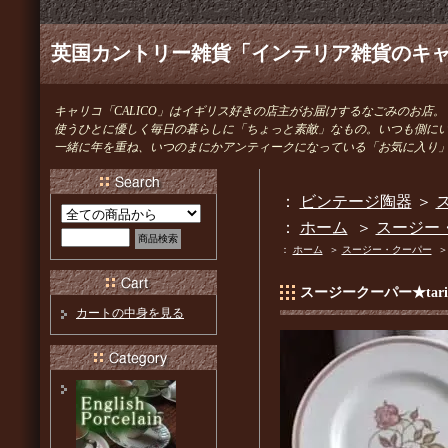
英国カントリー雑貨「インテリア雑貨のキャリ
キャリコ「CALICO」はイギリス好きの店主がお届けするなごみのお店。
使うひとに優しく毎日の暮らしに「ちょっと素敵」なもの。いつも側に
一緒に年を重ね、いつのまにかアンティークになっている「お気に入り
：
ビンテージ陶器
＞
ス
：
ホーム
＞
スージー
：
ホーム
＞
スージー・クーパー
スージークーパー★tari
カートの中身を見る