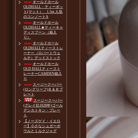
オールドホール
OLDHALL・ティーポッ
ト(マット） 1.5pt 人気
のコンノートA
オールドホール
OLDHALL★ティーキャ
ディスプーン（箱入
り）
オールドホール
OLDHALLティーストレ
ーナー（ロバートウェ
ルチ）デッドストック
オールドホール
OLD HALLティースト
レーナーCAMDEN箱入
り
スージークーパー
(ロングリーフ)Ｂ＆Ｂプ
レート
スージークーパー
(グレイ社1928年)ゴール
デンカトキン・プレー
ト
【ノーズゲイ・イエロ
ー】小さなシュガーボ
ウルとミルクジャグ