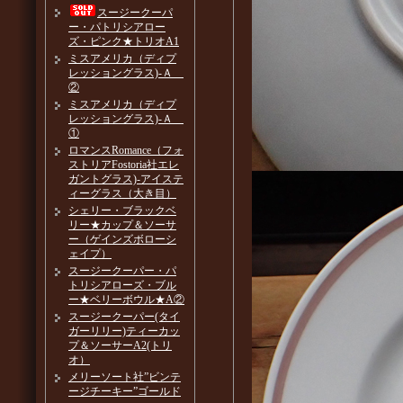
スージークーパ
ー・パトリシアロー
ズ・ピンク★トリオA1
ミスアメリカ（ディプ
レッショングラス)-Ａ
②
ミスアメリカ（ディプ
レッショングラス)-Ａ
①
ロマンスRomance（フォ
ストリアFostoria社エレ
ガントグラス)-アイステ
ィーグラス（大き目）
シェリー・ブラックベ
リー★カップ＆ソーサ
ー（ゲインズボローシ
ェイプ）
スージークーパー・パ
トリシアローズ・ブル
ー★ベリーボウル★A②
スージークーパー(タイ
ガーリリー)ティーカッ
プ＆ソーサーA2(トリ
オ）
メリーソート社”ビンテ
ージチーキー”ゴールド