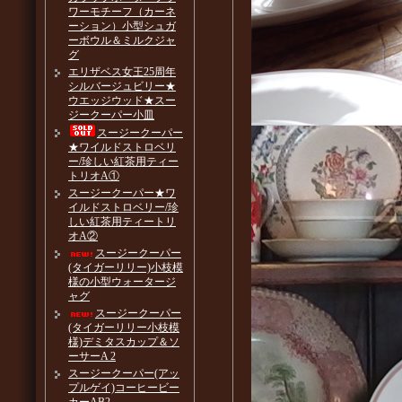
ワーモチーフ（カーネ
ーション）小型シュガ
ーボウル＆ミルクジャ
グ
エリザベス女王25周年
シルバージュビリー★
ウエッジウッド★スー
ジークーパー小皿
スージークーパー
★ワイルドストロベリ
ー/珍しい紅茶用ティー
トリオA①
スージークーパー★ワ
イルドストロベリー/珍
しい紅茶用ティートリ
オA②
スージークーパー
(タイガーリリー)小枝模
様の小型ウォータージ
ャグ
スージークーパー
(タイガーリリー小枝模
様)デミタスカップ＆ソ
ーサーA 2
スージークーパー(アッ
プルゲイ)コーヒービー