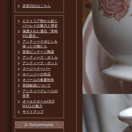
店長日記はこちら
ビクトリア朝から続く
バーレイの魅力と歴史
保護された通信「常時
SSL通信」
アンティークボビンを
使った小物たち
英国ビンテージ陶器
アンティーク・ボトル
アンティーク・ポット
スージークーパー
ホーンジーの作品
オパールの春夏秋冬
英国銀器について
アンティークレースの
世界
オールドホールOLD
HALLの魅力
サイトマップ