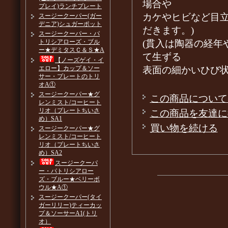
場合や
プレイ)ランチプレート
カケやヒビなど目
スージークーパー(ガー
デニア)シュガーポット
だきます。)
スージークーパー・パ
(貫入は陶器の経年
トリシアローズ・ブル
ー★デミタスＣ＆Ｓ★A
て生ずる
【ノーズゲイ・イ
表面の細かいひび
エロー】カップ＆ソー
サー・プレートのトリ
オA①
スージークーパー★グ
この商品について
レンミスト/コーヒート
リオ（プレートちいさ
この商品を友達に
め）SA1
買い物を続ける
スージークーパー★グ
レンミスト/コーヒート
リオ（プレートちいさ
め）SA2
スージークーパ
ー・パトリシアロー
ズ・ブルー★ベリーボ
ウル★A①
スージークーパー(タイ
ガーリリー)ティーカッ
プ＆ソーサーA1(トリ
オ）