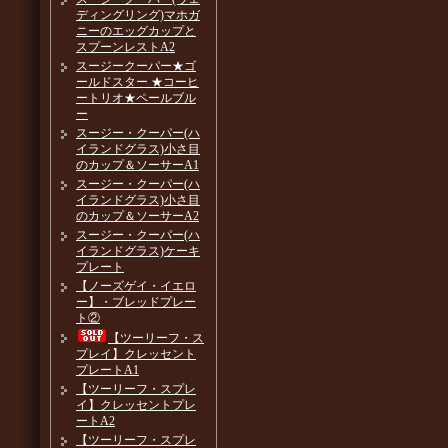
ディングリング)マホガ
ニーのエッグカップと
スプーンレストA2
スージークーパー★ゴ
ールドスター ★コーヒ
ートリオ★ペールブル
ー
スージー・クーパー(ハ
イランドグラス)小さ目
のカップ＆ソーサーA1
スージー・クーパー(ハ
イランドグラス)小さ目
のカップ＆ソーサーA2
スージー・クーパー(ハ
イランドグラス)ケーキ
プレート
【ノーズゲイ・イエロ
ー】・ブレッドプレー
ト②
【ツーリーフ・ス
プレイ】クレッセント
プレートA1
【ツーリーフ・スプレ
イ】クレッセントプレ
ートA2
【ツーリーフ・スプレ