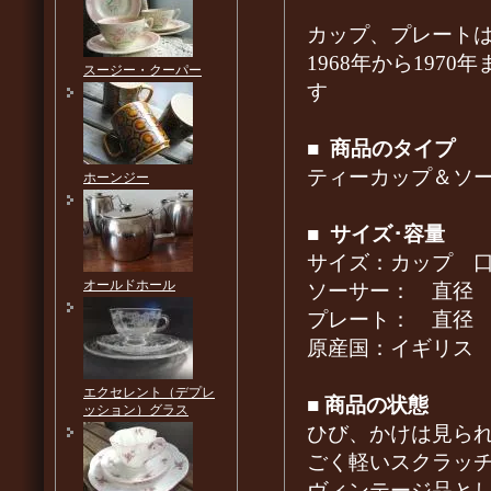
カップ、プレート
1968年から19
スージー・クーパー
す
■
商品のタイプ
ティーカップ＆ソ
ホーンジー
■
サイズ･容量
サイズ：カップ 口径8
オールドホール
ソーサー： 直径 1
プレート： 直径 16
原産国：イギリス
エクセレント（デプレ
■
商品の状態
ッション）グラス
ひび、かけは見ら
ごく軽いスクラッ
ヴィンテージ品と