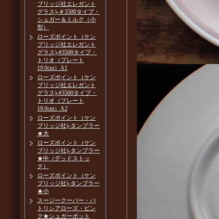
ブリッジ社エレガント
グラス)-＃3500タイプ・
シュガー＆ミルク（小
型）
ローズポイント（ケン
ブリッジ社エレガント
グラス)-#3500タイプ・
トリオ（プレート
19.0cm）A1
ローズポイント（ケン
ブリッジ社エレガント
グラス)-#3500タイプ・
トリオ（プレート
19.0cm）A2
ローズポイント（ケン
ブリッジ社)-タンブラー
★大
ローズポイント（ケン
ブリッジ社)-タンブラー
★中（デッドストッ
ク）
ローズポイント（ケン
ブリッジ社)-タンブラー
★小
スージークーパー・パ
トリシアローズ・ピン
ク★シュガーポット