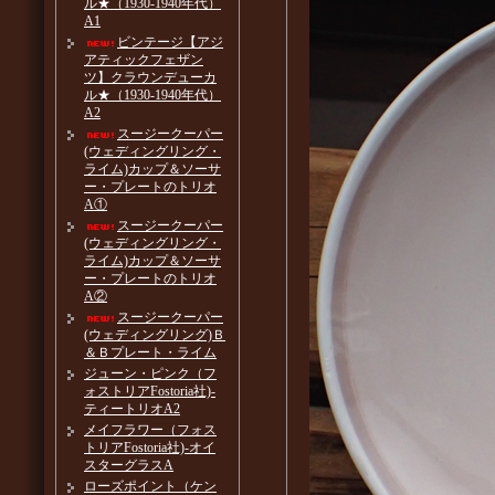
ル★（1930-1940年代）
A1
ビンテージ【アジ
アティックフェザン
ツ】クラウンデューカ
ル★（1930-1940年代）
A2
スージークーパー
(ウェディングリング・
ライム)カップ＆ソーサ
ー・プレートのトリオ
A①
スージークーパー
(ウェディングリング・
ライム)カップ＆ソーサ
ー・プレートのトリオ
A②
スージークーパー
(ウェディングリング)Ｂ
＆Ｂプレート・ライム
ジューン・ピンク（フ
ォストリアFostoria社)-
ティートリオA2
メイフラワー（フォス
トリアFostoria社)-オイ
スターグラスA
ローズポイント（ケン