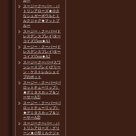
ルー
スージークーパー・パ
トリシアローズ★小さ
なシュガーボウルとミ
ルクジャグ★マットブ
ルー
スージー・クーパー(ド
レスデンスプレイ)ター
コイズ15cm★A1
スージー・クーパー(ド
レスデンスプレイ)ター
コイズ15cm★A2
スージークーパー(スワ
ンシースプレイ)グリー
ン・ケストレルシェイ
プのポット
スージー・クーパー(パ
ロットチューリップ）
★デミタスカップ＆ソ
ーサーA①
スージー・クーパー(パ
ロットチューリップ）
★デミタスカップ＆ソ
ーサーA②
スージークーパー・パ
トリシアローズ・グリ
ーン★小型ミルクジャ