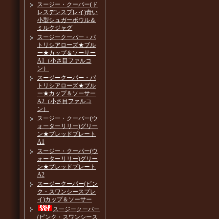
スージー・クーパー(ド
レスデンスプレイ)青い
小型シュガーボウル＆
ミルクジャグ
スージークーパー・パ
トリシアローズ★ブル
ー★カップ＆ソーサー
A1（小さ目ファルコ
ン）
スージークーパー・パ
トリシアローズ★ブル
ー★カップ＆ソーサー
A2（小さ目ファルコ
ン）
スージー・クーパー(ウ
ォーターリリー)グリー
ン★ブレッドプレート
A1
スージー・クーパー(ウ
ォーターリリー)グリー
ン★ブレッドプレート
A2
スージークーパー(ピン
ク・スワンシースプレ
イ)カップ＆ソーサー
スージークーパー
(ピンク・スワンシース