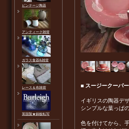
ビンテージ陶器
アンティーク雑貨
ガラス食器&雑貨
■
スージークーパー
レース＆布雑貨
イギリスの陶器デザ
シンプルな葉っぱ
英国製★銅板転写
色を付けてから、