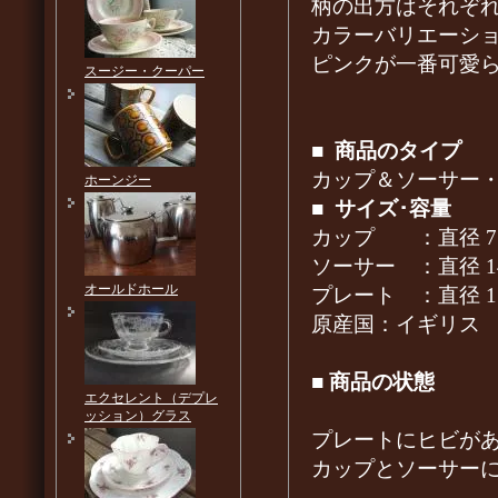
柄の出方はそれぞ
カラーバリエーシ
ピンクが一番可愛
スージー・クーパー
■
商品のタイプ
カップ＆ソーサー
ホーンジー
■
サイズ･容量
カップ ：直径 7.5
ソーサー ：直径 
オールドホール
プレート ：直径 17
原産国：イギリス
■
商品の状態
エクセレント（デプレ
ッション）グラス
プレートにヒビが
カップとソーサー