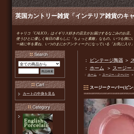
英国カントリー雑貨「インテリア雑貨のキャリ
キャリコ「CALICO」はイギリス好きの店主がお届けするなごみのお店。
使うひとに優しく毎日の暮らしに「ちょっと素敵」なもの。いつも側に
一緒に年を重ね、いつのまにかアンティークになっている「お気に入り
：
ビンテージ陶器
＞
ス
：
ホーム
＞
スージー
：
ホーム
＞
スージー・クーパー
スージークーパー(ピン
カートの中身を見る