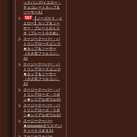
ックバンズ)イエロー・
チョコレートカップ＆
ソーサーA1
【ノーズゲイ・イ
エロー】カップ＆ソー
サー・プレートのトリ
オ（プレート小さめ）
スージークーパー・パ
トリシアローズ.ピンク
★カップ＆ソーサー
（小さ目ファルコン）
A1
スージークーパー・パ
トリシアローズ.ピンク
★カップ＆ソーサー
（小さ目ファルコン）
A2
スージークーパー・パ
トリシアローズ・リボ
ン★シリアルボウルA1
スージークーパー・パ
トリシアローズ・リボ
ン★シリアルボウルA2
スージークーパー
★tarisumannタリスマン/
ティートリオＳA1
スージークーパー