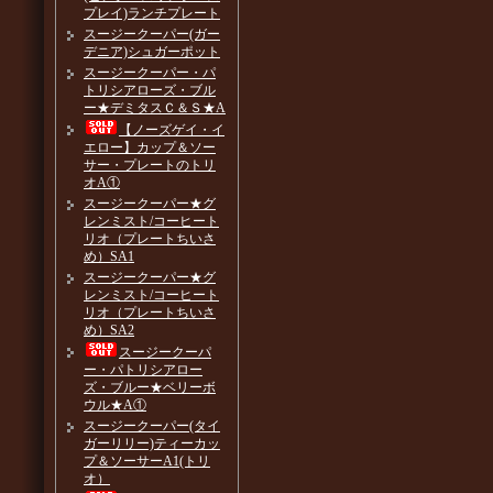
プレイ)ランチプレート
スージークーパー(ガー
デニア)シュガーポット
スージークーパー・パ
トリシアローズ・ブル
ー★デミタスＣ＆Ｓ★A
【ノーズゲイ・イ
エロー】カップ＆ソー
サー・プレートのトリ
オA①
スージークーパー★グ
レンミスト/コーヒート
リオ（プレートちいさ
め）SA1
スージークーパー★グ
レンミスト/コーヒート
リオ（プレートちいさ
め）SA2
スージークーパ
ー・パトリシアロー
ズ・ブルー★ベリーボ
ウル★A①
スージークーパー(タイ
ガーリリー)ティーカッ
プ＆ソーサーA1(トリ
オ）