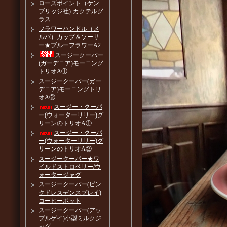
ローズポイント（ケン
ブリッジ社)-カクテルグ
ラス
フラワーハンドル（メ
ルバ）カップ＆ソーサ
ー★ブルーフラワーA2
スージークーパー
(ガーデニア)モーニング
トリオA①
スージークーパー(ガー
デニア)モーニングトリ
オA②
スージー・クーパ
ー(ウォーターリリー)グ
リーンのトリオA①
スージー・クーパ
ー(ウォーターリリー)グ
リーンのトリオA②
スージークーパー★ワ
イルドストロベリー/ウ
ォータージャグ
スージークーパー(ピン
クドレスデンスプレイ)
コーヒーポット
スージークーパー(アッ
プルゲイ)小型ミルクジ
ャグ