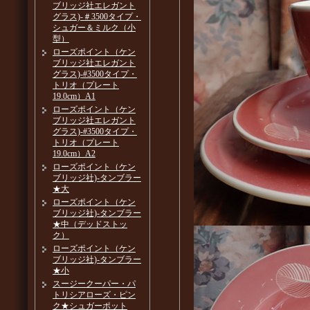
ブリッジ社エレガント
グラス)-＃3500タイプ・
シュガー＆ミルク（小
型）
ローズポイント（ケン
ブリッジ社エレガント
グラス)-#3500タイプ・
トリオ（プレート
19.0cm）A1
ローズポイント（ケン
ブリッジ社エレガント
グラス)-#3500タイプ・
トリオ（プレート
19.0cm）A2
ローズポイント（ケン
ブリッジ社)-タンブラー
★大
ローズポイント（ケン
ブリッジ社)-タンブラー
★中（デッドストッ
ク）
ローズポイント（ケン
ブリッジ社)-タンブラー
★小
スージークーパー・パ
トリシアローズ・ピン
ク★シュガーポット