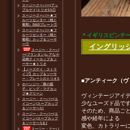
スージークーパー(アッ
プルゲイ)トリオSA①
スージークーパー★フ
ルーツセンター（桃と
葡萄）B&Bプレート①
スージークーパー★フ
＊イギリスビンテ
ルーツセンター（桃と
葡萄）カップ＆ソーサ
ー①
イングリッ
スージー・クーパ
ー(プランタン)レアな小
花柄ティーカップ＆ソ
ーサー★トリオ
【ノーズゲイ・ストラ
イプ】カップ＆ソーサ
ー・プレートのトリオA
■アンティーク（ヴ
ホーンジー「豚の親
子」ピッグ・マグカッ
プ★グリーン
ヴィンテージアイ
スージー・クーパー(エ
少なユーズド品で
イコーン)スープカップ
＆ソーサーA1
そのため、商品ご
スージー・クーパー(エ
感や経年による
イコーン)スープカップ
＆ソーサーAＢ2
変色、カトラリー
スージー・クーパ