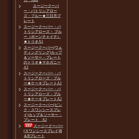
カーAB2
スージークーパ
ー・パトリシアロー
ズ・ブルー★三日月プ
レート
スージークーパー・パ
トリシアローズ・ ブル
ー（ボーンチャイナ）
★トリオA1
スージークーパー(ウェ
ディングリング)カップ
＆ソーサー・プレート
のトリオ★マホガニー
A2
スージークーパー・パ
トリシアローズ・ブル
ー★ケーキプレートA1
スージークーパー・パ
トリシアローズ・ブル
ー★ケーキプレートA2
スージークーパー(ピン
ク・スワンシースプレ
イ)カップ＆ソーサー・
プレート A2
スージークーパー
(スワンシースプレイ)B
＆Bプレート