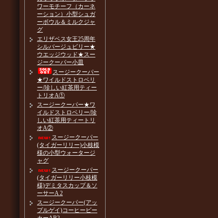
ワーモチーフ（カーネ
ーション）小型シュガ
ーボウル＆ミルクジャ
グ
エリザベス女王25周年
シルバージュビリー★
ウエッジウッド★スー
ジークーパー小皿
スージークーパー
★ワイルドストロベリ
ー/珍しい紅茶用ティー
トリオA①
スージークーパー★ワ
イルドストロベリー/珍
しい紅茶用ティートリ
オA②
スージークーパー
(タイガーリリー)小枝模
様の小型ウォータージ
ャグ
スージークーパー
(タイガーリリー小枝模
様)デミタスカップ＆ソ
ーサーA 2
スージークーパー(アッ
プルゲイ)コーヒービー