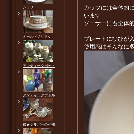
カップには全体的
シェリー
います
ソーサーにも全体
オールドノリタケ
プレートにひびが
使用感はそんなに
アンティークポット
アンティークボトル
銀★シルバーの小物