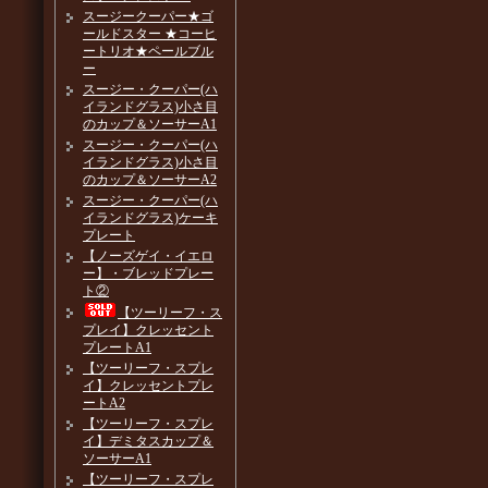
スージークーパー★ゴ
ールドスター ★コーヒ
ートリオ★ペールブル
ー
スージー・クーパー(ハ
イランドグラス)小さ目
のカップ＆ソーサーA1
スージー・クーパー(ハ
イランドグラス)小さ目
のカップ＆ソーサーA2
スージー・クーパー(ハ
イランドグラス)ケーキ
プレート
【ノーズゲイ・イエロ
ー】・ブレッドプレー
ト②
【ツーリーフ・ス
プレイ】クレッセント
プレートA1
【ツーリーフ・スプレ
イ】クレッセントプレ
ートA2
【ツーリーフ・スプレ
イ】デミタスカップ＆
ソーサーA1
【ツーリーフ・スプレ