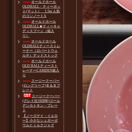
オールドホール
OLDHALL・ティーポッ
ト(マット） 1.5pt 人気
のコンノートA
オールドホール
OLDHALL★ティーキャ
ディスプーン（箱入
り）
オールドホール
OLDHALLティーストレ
ーナー（ロバートウェ
ルチ）デッドストック
オールドホール
OLD HALLティースト
レーナーCAMDEN箱入
り
スージークーパー
(ロングリーフ)Ｂ＆Ｂプ
レート
スージークーパー
(グレイ社1928年)ゴール
デンカトキン・プレー
ト
【ノーズゲイ・イエロ
ー】小さなシュガーボ
ウルとミルクジャグ