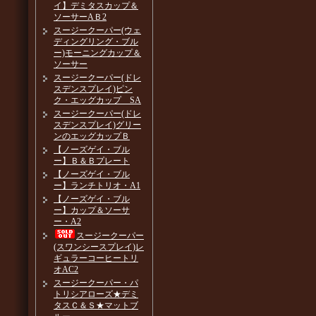
イ】デミタスカップ＆
ソーサーAＢ2
スージークーパー(ウェ
ディングリング・ブル
ー)モーニングカップ＆
ソーサー
スージークーパー(ドレ
スデンスプレイ)ピン
ク・エッグカップ SA
スージークーパー(ドレ
スデンスプレイ)グリー
ンのエッグカップＢ
【ノーズゲイ・ブル
ー】Ｂ＆Ｂプレート
【ノーズゲイ・ブル
ー】ランチトリオ・A1
【ノーズゲイ・ブル
ー】カップ＆ソーサ
ー・A2
スージークーパー
(スワンシースプレイ)レ
ギュラーコーヒートリ
オAC2
スージークーパー・パ
トリシアローズ★デミ
タスＣ＆Ｓ★マットブ