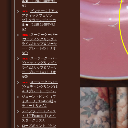
ル★（1930-1940年代）
A1
ビンテージ【アジ
アティックフェザン
ツ】クラウンデューカ
ル★（1930-1940年代）
A2
スージークーパー
(ウェディングリング・
ライム)カップ＆ソーサ
ー・プレートのトリオ
A①
スージークーパー
(ウェディングリング・
ライム)カップ＆ソーサ
ー・プレートのトリオ
A②
スージークーパー
(ウェディングリング)Ｂ
＆Ｂプレート・ライム
ジューン・ピンク（フ
ォストリアFostoria社)-
ティートリオA2
メイフラワー（フォス
トリアFostoria社)-オイ
スターグラスA
ローズポイント（ケン