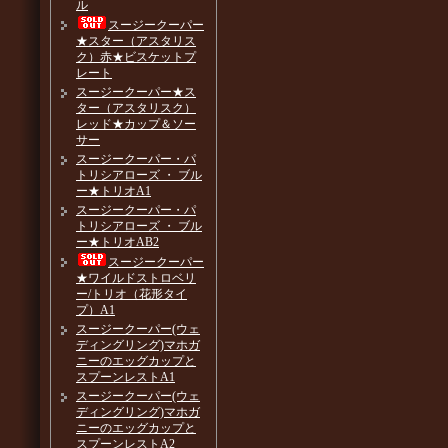
ル
スージークーパー
★スター（アスタリス
ク）赤★ビスケットプ
レート
スージークーパー★ス
ター（アスタリスク）
レッド★カップ＆ソー
サー
スージークーパー・パ
トリシアローズ ・ ブル
ー★トリオA1
スージークーパー・パ
トリシアローズ ・ ブル
ー★トリオAB2
スージークーパー
★ワイルドストロベリ
ー/トリオ（花形タイ
プ）A1
スージークーパー(ウェ
ディングリング)マホガ
ニーのエッグカップと
スプーンレストA1
スージークーパー(ウェ
ディングリング)マホガ
ニーのエッグカップと
スプーンレストA2