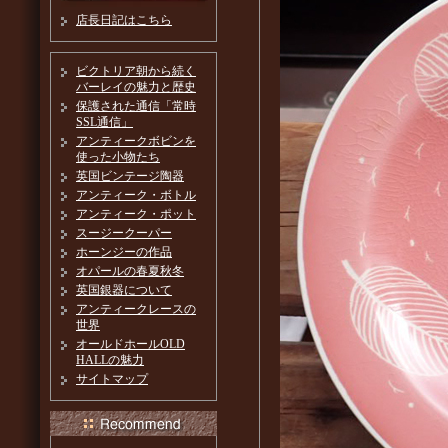
店長日記はこちら
ビクトリア朝から続く
バーレイの魅力と歴史
保護された通信「常時
SSL通信」
アンティークボビンを
使った小物たち
英国ビンテージ陶器
アンティーク・ボトル
アンティーク・ポット
スージークーパー
ホーンジーの作品
オパールの春夏秋冬
英国銀器について
アンティークレースの
世界
オールドホールOLD
HALLの魅力
サイトマップ