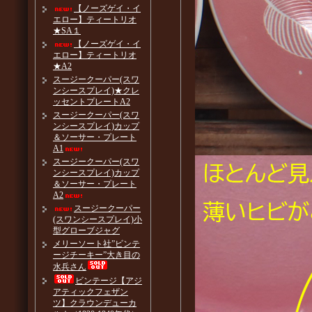
【ノーズゲイ・イ
エロー】ティートリオ
★SA１
【ノーズゲイ・イ
エロー】ティートリオ
★A2
スージークーパー(スワ
ンシースプレイ)★クレ
ッセントプレートA2
スージークーパー(スワ
ンシースプレイ)カップ
＆ソーサー・プレート
A1
スージークーパー(スワ
ンシースプレイ)カップ
＆ソーサー・プレート
A2
スージークーパー
(スワンシースプレイ)小
型グローブジャグ
メリーソート社”ビンテ
ージチーキー”大き目の
水兵さん
ビンテージ【アジ
アティックフェザン
ツ】クラウンデューカ