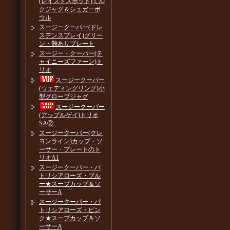
(レイズドスポット)ミル
クジャグ＆シュガーボ
ウル
スージークーパー(ドレ
スデンスプレイ)グリー
ン・難ありプレート
スージー・クーパー(チ
ャイニーズファーン)ト
リオ
スージークーパー
(ウェディングリング)小
型グローブジャグ
スージークーパー
(アップルゲイ)トリオ
SA②
スージークーパー(クレ
ヨンライン)カップ・ソ
ーサー・プレートのト
リオA1
スージークーパー・パ
トリシアローズ・ブル
ー★スープカップ＆ソ
ーサーA
スージークーパー・パ
トリシアローズ・ピン
ク★スープカップ＆ソ
ーサーA