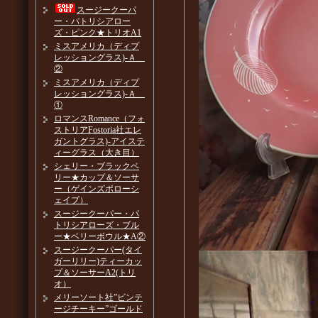
スージークーパ
ー・パトリシアロー
ズ・ピンク★トリオA1
ミスアメリカ（ディプ
レッショングラス)-Ａ
②
ミスアメリカ（ディプ
レッショングラス)-Ａ
①
ロマンスRomance（フォ
ストリアFostoria社エレ
ガントグラス)-アイステ
ィーグラス（大き目）
シェリー・ブラックベ
リー★カップ＆ソーサ
ー（ゲインズボローシ
ェイプ）
スージークーパー・パ
トリシアローズ・ブル
ー★ベリーボウル★A②
スージークーパー(タイ
ガーリリー)ティーカッ
プ＆ソーサーA2(トリ
オ）
メリーソート社”ビンテ
ージチーキー”ゴールド