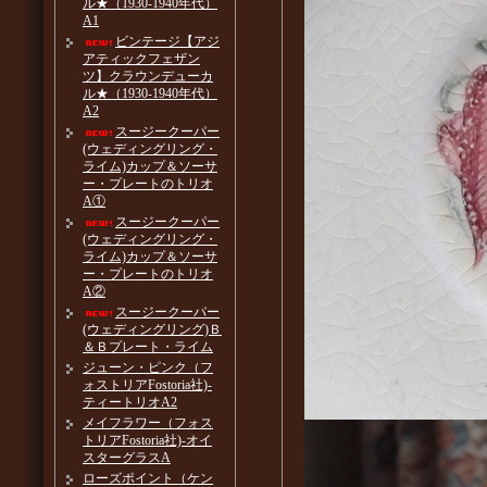
ル★（1930-1940年代）
A1
ビンテージ【アジ
アティックフェザン
ツ】クラウンデューカ
ル★（1930-1940年代）
A2
スージークーパー
(ウェディングリング・
ライム)カップ＆ソーサ
ー・プレートのトリオ
A①
スージークーパー
(ウェディングリング・
ライム)カップ＆ソーサ
ー・プレートのトリオ
A②
スージークーパー
(ウェディングリング)Ｂ
＆Ｂプレート・ライム
ジューン・ピンク（フ
ォストリアFostoria社)-
ティートリオA2
メイフラワー（フォス
トリアFostoria社)-オイ
スターグラスA
ローズポイント（ケン