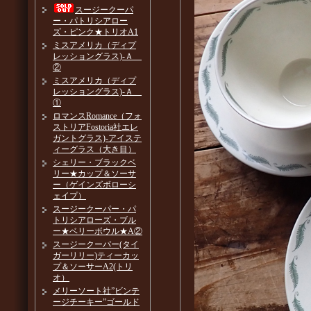
スージークーパ
ー・パトリシアロー
ズ・ピンク★トリオA1
ミスアメリカ（ディプ
レッショングラス)-Ａ
②
ミスアメリカ（ディプ
レッショングラス)-Ａ
①
ロマンスRomance（フォ
ストリアFostoria社エレ
ガントグラス)-アイステ
ィーグラス（大き目）
シェリー・ブラックベ
リー★カップ＆ソーサ
ー（ゲインズボローシ
ェイプ）
スージークーパー・パ
トリシアローズ・ブル
ー★ベリーボウル★A②
スージークーパー(タイ
ガーリリー)ティーカッ
プ＆ソーサーA2(トリ
オ）
メリーソート社”ビンテ
ージチーキー”ゴールド