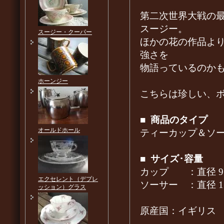
第二次世界大戦の
スージー。
スージー・クーパー
ほかの花の作品よ
強さを
物語っているのか
ホーンジー
こちらは珍しい、
■
商品のタイプ
オールドホール
ティーカップ＆ソ
■
サイズ･容量
カップ ：直径 9.0
エクセレント（デプレ
ソーサー ：直径 
ッション）グラス
原産国：イギリス