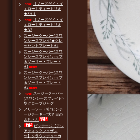
【ノーズゲイ・イ
エロー】ティートリオ
★SA１
【ノーズゲイ・イ
エロー】ティートリオ
★A2
スージークーパー(スワ
ンシースプレイ)★クレ
ッセントプレートA2
スージークーパー(スワ
ンシースプレイ)カップ
＆ソーサー・プレート
A1
スージークーパー(スワ
ンシースプレイ)カップ
＆ソーサー・プレート
A2
スージークーパー
(スワンシースプレイ)小
型グローブジャグ
メリーソート社”ビンテ
ージチーキー”大き目の
水兵さん
ビンテージ【アジ
アティックフェザン
ツ】クラウンデューカ