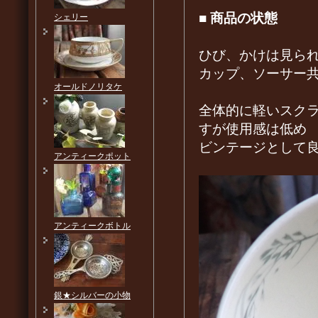
■
商品の状態
シェリー
ひび、かけは見ら
カップ、ソーサー
オールドノリタケ
全体的に軽いスク
すが使用感は低め
ビンテージとして
アンティークポット
アンティークボトル
銀★シルバーの小物