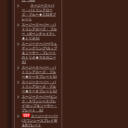
カーAB2
スージークーパ
ー・パトリシアロー
ズ・ブルー★三日月プ
レート
スージークーパー・パ
トリシアローズ・ ブル
ー（ボーンチャイナ）
★トリオA1
スージークーパー(ウェ
ディングリング)カップ
＆ソーサー・プレート
のトリオ★マホガニー
A2
スージークーパー・パ
トリシアローズ・ブル
ー★ケーキプレートA1
スージークーパー・パ
トリシアローズ・ブル
ー★ケーキプレートA2
スージークーパー(ピン
ク・スワンシースプレ
イ)カップ＆ソーサー・
プレート A2
スージークーパー
(スワンシースプレイ)B
＆Bプレート