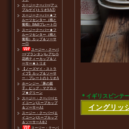
スージークーパー(アッ
プルゲイ)トリオSA①
スージークーパー★フ
ルーツセンター（桃と
葡萄）B&Bプレート①
スージークーパー★フ
ルーツセンター（桃と
葡萄）カップ＆ソーサ
ー①
スージー・クーパ
ー(プランタン)レアな小
花柄ティーカップ＆ソ
ーサー★トリオ
【ノーズゲイ・ストラ
イプ】カップ＆ソーサ
ー・プレートのトリオA
ホーンジー「豚の親
子」ピッグ・マグカッ
プ★グリーン
＊イギリスビンテ
スージー・クーパー(エ
イコーン)スープカップ
イングリッ
＆ソーサーA1
スージー・クーパー(エ
イコーン)スープカップ
＆ソーサーAＢ2
スージー・クーパ