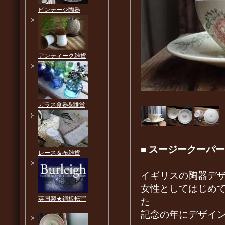
ビンテージ陶器
アンティーク雑貨
ガラス食器&雑貨
■
スージークーパー
レース＆布雑貨
イギリスの陶器デザ
女性としてはじめ
英国製★銅板転写
た
記念の年にデザイ