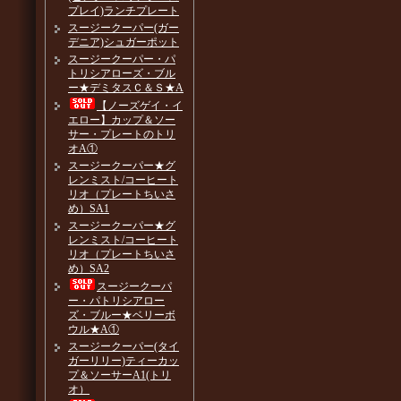
プレイ)ランチプレート
スージークーパー(ガー
デニア)シュガーポット
スージークーパー・パ
トリシアローズ・ブル
ー★デミタスＣ＆Ｓ★A
【ノーズゲイ・イ
エロー】カップ＆ソー
サー・プレートのトリ
オA①
スージークーパー★グ
レンミスト/コーヒート
リオ（プレートちいさ
め）SA1
スージークーパー★グ
レンミスト/コーヒート
リオ（プレートちいさ
め）SA2
スージークーパ
ー・パトリシアロー
ズ・ブルー★ベリーボ
ウル★A①
スージークーパー(タイ
ガーリリー)ティーカッ
プ＆ソーサーA1(トリ
オ）