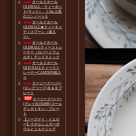
オールドホール
OLDHALL・ティーポッ
ト(マット） 1.5pt 人気
のコンノートA
オールドホール
OLDHALL★ティーキャ
ディスプーン（箱入
り）
オールドホール
OLDHALLティーストレ
ーナー（ロバートウェ
ルチ）デッドストック
オールドホール
OLD HALLティースト
レーナーCAMDEN箱入
り
スージークーパー
(ロングリーフ)Ｂ＆Ｂプ
レート
スージークーパー
(グレイ社1928年)ゴール
デンカトキン・プレー
ト
【ノーズゲイ・イエロ
ー】小さなシュガーボ
ウルとミルクジャグ