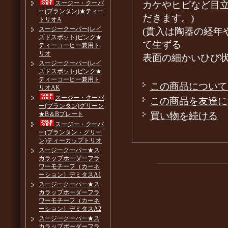
カケやヒビなど目
スージー・クーパ
ー(プランタン)★ティー
だきます。)
トリオA
スージークーパー(レイ
(貫入は陶器の経年
ズドスポット)ピンク★
て生ずる
ティーコーヒー兼用ト
リオ
表面の細かいひび
スージークーパー(レイ
ズドスポット)ピンク★
ティーコーヒー兼用ト
この商品について
リオAK
スージー・クーパ
この商品を友達に
ー(プランタン)グリーン
買い物を続ける
★B＆Bプレート
スージー・クーパ
ー(プランタン・グリー
ン)ティーカップトリオ
スージークーパー★ス
カラップボーダーフラ
ワーモチーフ（カーネ
ーション）デミタスA1
スージークーパー★ス
カラップボーダーフラ
ワーモチーフ（カーネ
ーション）デミタスA2
スージークーパー★ス
カラップボーダーフラ