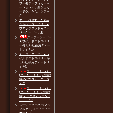
ワーモチーフ（カーネ
ーション）小型シュガ
ーボウル＆ミルクジャ
グ
エリザベス女王25周年
シルバージュビリー★
ウエッジウッド★スー
ジークーパー小皿
スージークーパー
★ワイルドストロベリ
ー/珍しい紅茶用ティー
トリオA①
スージークーパー★ワ
イルドストロベリー/珍
しい紅茶用ティートリ
オA②
スージークーパー
(タイガーリリー)小枝模
様の小型ウォータージ
ャグ
スージークーパー
(タイガーリリー小枝模
様)デミタスカップ＆ソ
ーサーA 2
スージークーパー(アッ
プルゲイ)コーヒービー