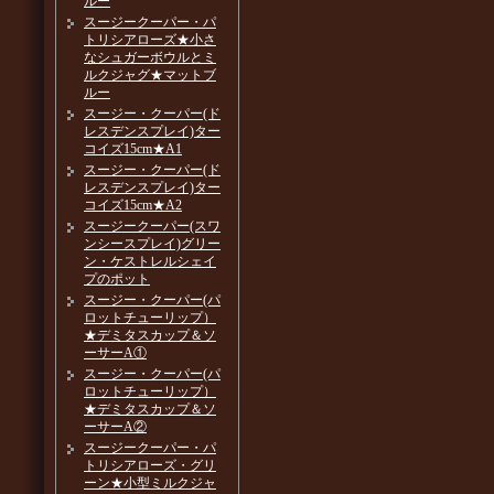
ルー
スージークーパー・パ
トリシアローズ★小さ
なシュガーボウルとミ
ルクジャグ★マットブ
ルー
スージー・クーパー(ド
レスデンスプレイ)ター
コイズ15cm★A1
スージー・クーパー(ド
レスデンスプレイ)ター
コイズ15cm★A2
スージークーパー(スワ
ンシースプレイ)グリー
ン・ケストレルシェイ
プのポット
スージー・クーパー(パ
ロットチューリップ）
★デミタスカップ＆ソ
ーサーA①
スージー・クーパー(パ
ロットチューリップ）
★デミタスカップ＆ソ
ーサーA②
スージークーパー・パ
トリシアローズ・グリ
ーン★小型ミルクジャ