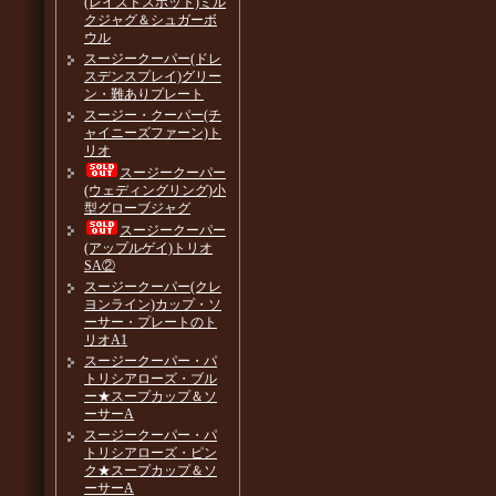
(レイズドスポット)ミル
クジャグ＆シュガーボ
ウル
スージークーパー(ドレ
スデンスプレイ)グリー
ン・難ありプレート
スージー・クーパー(チ
ャイニーズファーン)ト
リオ
スージークーパー
(ウェディングリング)小
型グローブジャグ
スージークーパー
(アップルゲイ)トリオ
SA②
スージークーパー(クレ
ヨンライン)カップ・ソ
ーサー・プレートのト
リオA1
スージークーパー・パ
トリシアローズ・ブル
ー★スープカップ＆ソ
ーサーA
スージークーパー・パ
トリシアローズ・ピン
ク★スープカップ＆ソ
ーサーA