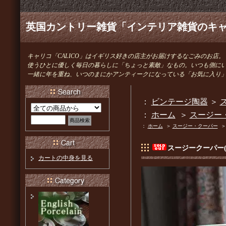
英国カントリー雑貨「インテリア雑貨のキャリ
キャリコ「CALICO」はイギリス好きの店主がお届けするなごみのお店。
使うひとに優しく毎日の暮らしに「ちょっと素敵」なもの。いつも側に
一緒に年を重ね、いつのまにかアンティークになっている「お気に入り
：
ビンテージ陶器
＞
ス
：
ホーム
＞
スージー
：
ホーム
＞
スージー・クーパー
スージークーパー
カートの中身を見る