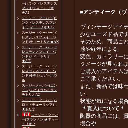
ー(ピンクドレスデンス
プレイ)ティートリオ
■アンティーク（ヴ
★A1
スージー・クーパー(ピ
ンクドレスデンスプレ
ヴィンテージアイ
イ)ティートリオ★A2
スージー・クーパー(ド
少なユーズド品で
レスデンスプレイ・バ
そのため、商品ご
ンド)ティートリオ★AK
スージー・クーパー(ド
感や経年による
レスデンスプレイ・バ
変色、カトラリー
ンド)ティートリオ
★A②
ダメージが見られ
スージー・クーパー(ド
ご購入のアイテム
レスデンスプレイ・バ
ンド)小型シュガーボウ
ご了承ください。
ル
また、新品では味
スージークーパー(エン
ドン)スパイラル・ラン
い。
チトリオA2
状態が気になる場
スージー・クーパー(パ
ロットチューリップ）
＊貫入について＊
★トリオ
陶器の商品には、
スージー・クーパ
ー(プランタン)★ティー
場合や
トリオＲ