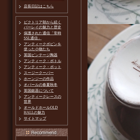
店長日記はこちら
ビクトリア朝から続く
バーレイの魅力と歴史
保護された通信「常時
SSL通信」
アンティークボビンを
使った小物たち
英国ビンテージ陶器
アンティーク・ボトル
アンティーク・ポット
スージークーパー
ホーンジーの作品
オパールの春夏秋冬
英国銀器について
アンティークレースの
世界
オールドホールOLD
HALLの魅力
サイトマップ