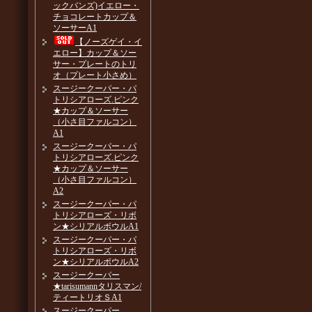
ックバンズ)イエロー・
チョコレートカップ＆
ソーサーA1
【ノーズゲイ・イ
エロー】カップ＆ソー
サー・プレートのトリ
オ（プレート小さめ）
スージークーパー・パ
トリシアローズ.ピンク
★カップ＆ソーサー
（小さ目ファルコン）
A1
スージークーパー・パ
トリシアローズ.ピンク
★カップ＆ソーサー
（小さ目ファルコン）
A2
スージークーパー・パ
トリシアローズ・リボ
ン★シリアルボウルA1
スージークーパー・パ
トリシアローズ・リボ
ン★シリアルボウルA2
スージークーパー
★tarisumannタリスマン/
ティートリオＳA1
スージークーパー