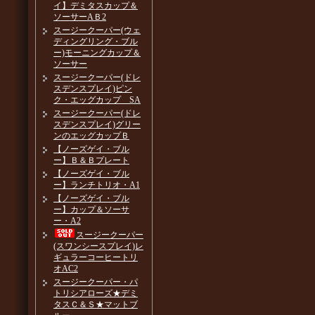
イ】デミタスカップ＆
ソーサーAＢ2
スージークーパー(ウェ
ディングリング・ブル
ー)モーニングカップ＆
ソーサー
スージークーパー(ドレ
スデンスプレイ)ピン
ク・エッグカップ SA
スージークーパー(ドレ
スデンスプレイ)グリー
ンのエッグカップＢ
【ノーズゲイ・ブル
ー】Ｂ＆Ｂプレート
【ノーズゲイ・ブル
ー】ランチトリオ・A1
【ノーズゲイ・ブル
ー】カップ＆ソーサ
ー・A2
スージークーパー
(スワンシースプレイ)レ
ギュラーコーヒートリ
オAC2
スージークーパー・パ
トリシアローズ★デミ
タスＣ＆Ｓ★マットブ