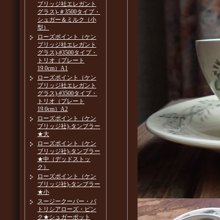
ブリッジ社エレガント
グラス)-＃3500タイプ・
シュガー＆ミルク（小
型）
ローズポイント（ケン
ブリッジ社エレガント
グラス)-#3500タイプ・
トリオ（プレート
19.0cm）A1
ローズポイント（ケン
ブリッジ社エレガント
グラス)-#3500タイプ・
トリオ（プレート
19.0cm）A2
ローズポイント（ケン
ブリッジ社)-タンブラー
★大
ローズポイント（ケン
ブリッジ社)-タンブラー
★中（デッドストッ
ク）
ローズポイント（ケン
ブリッジ社)-タンブラー
★小
スージークーパー・パ
トリシアローズ・ピン
ク★シュガーポット