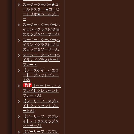
スージークーパー★ゴ
ールドスター ★コーヒ
ートリオ★ペールブル
ー
スージー・クーパー(ハ
イランドグラス)小さ目
のカップ＆ソーサーA1
スージー・クーパー(ハ
イランドグラス)小さ目
のカップ＆ソーサーA2
スージー・クーパー(ハ
イランドグラス)ケーキ
プレート
【ノーズゲイ・イエロ
ー】・ブレッドプレー
ト②
【ツーリーフ・ス
プレイ】クレッセント
プレートA1
【ツーリーフ・スプレ
イ】クレッセントプレ
ートA2
【ツーリーフ・スプレ
イ】デミタスカップ＆
ソーサーA1
【ツーリーフ・スプレ