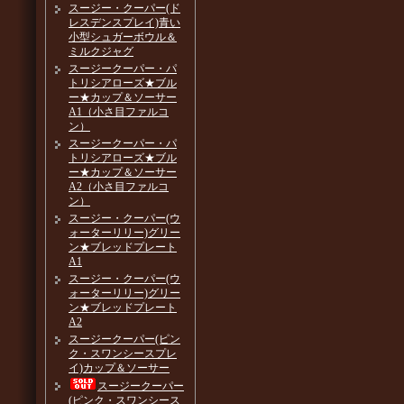
スージー・クーパー(ド
レスデンスプレイ)青い
小型シュガーボウル＆
ミルクジャグ
スージークーパー・パ
トリシアローズ★ブル
ー★カップ＆ソーサー
A1（小さ目ファルコ
ン）
スージークーパー・パ
トリシアローズ★ブル
ー★カップ＆ソーサー
A2（小さ目ファルコ
ン）
スージー・クーパー(ウ
ォーターリリー)グリー
ン★ブレッドプレート
A1
スージー・クーパー(ウ
ォーターリリー)グリー
ン★ブレッドプレート
A2
スージークーパー(ピン
ク・スワンシースプレ
イ)カップ＆ソーサー
スージークーパー
(ピンク・スワンシース