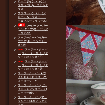
ローズポイント（ケン
ブリッジ社)-カクテルグ
ラス
フラワーハンドル（メ
ルバ）カップ＆ソーサ
ー★ブルーフラワーA2
スージークーパー
(ガーデニア)モーニング
トリオA①
スージークーパー(ガー
デニア)モーニングトリ
オA②
スージー・クーパ
ー(ウォーターリリー)グ
リーンのトリオA①
スージー・クーパ
ー(ウォーターリリー)グ
リーンのトリオA②
スージークーパー★ワ
イルドストロベリー/ウ
ォータージャグ
スージークーパー(ピン
クドレスデンスプレイ)
コーヒーポット
スージークーパー(アッ
プルゲイ)小型ミルクジ
ャグ