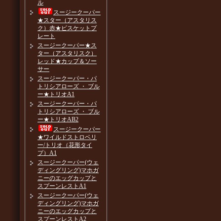
ル
スージークーパー
★スター（アスタリス
ク）赤★ビスケットプ
レート
スージークーパー★ス
ター（アスタリスク）
レッド★カップ＆ソー
サー
スージークーパー・パ
トリシアローズ ・ ブル
ー★トリオA1
スージークーパー・パ
トリシアローズ ・ ブル
ー★トリオAB2
スージークーパー
★ワイルドストロベリ
ー/トリオ（花形タイ
プ）A1
スージークーパー(ウェ
ディングリング)マホガ
ニーのエッグカップと
スプーンレストA1
スージークーパー(ウェ
ディングリング)マホガ
ニーのエッグカップと
スプーンレストA2