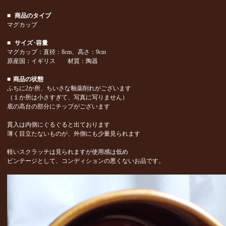
■
商品のタイプ
マグカップ
■
サイズ･容量
マグカップ：直径：8cm、高さ：9cm
原産国：イギリス 材質：陶器
■
商品の状態
ふちに2か所、ちいさな釉薬削れがございます
（１か所は小さすぎて、写真に写りません）
底の高台の部分にチップがございます
貫入は内側にぐるぐると出ております
薄く目立たないものが、外側にも少量見られます
軽いスクラッチは見られますが使用感は低め
ビンテージとして、コンディションの悪くないお品です。