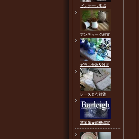
ビンテージ陶器
アンティーク雑貨
ガラス食器&雑貨
レース＆布雑貨
英国製★銅板転写