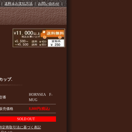
｜
送料＆お支払方法
｜
お問い合わせ
｜
カップ.
HORNSEA F-
型番
MUG
販売価格
8,800円(税込)
SOLD OUT
 特定商取引法に基づく表記