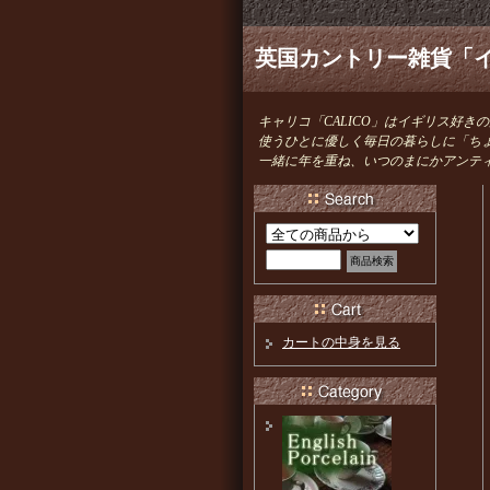
英国カントリー雑貨「イ
キャリコ「CALICO」はイギリス好
使うひとに優しく毎日の暮らしに「ち
一緒に年を重ね、いつのまにかアンテ
カートの中身を見る