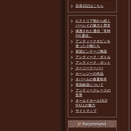
店長日記はこちら
ビクトリア朝から続く
バーレイの魅力と歴史
保護された通信「常時
SSL通信」
アンティークボビンを
使った小物たち
英国ビンテージ陶器
アンティーク・ボトル
アンティーク・ポット
スージークーパー
ホーンジーの作品
オパールの春夏秋冬
英国銀器について
アンティークレースの
世界
オールドホールOLD
HALLの魅力
サイトマップ