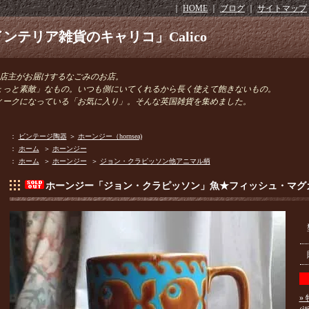
｜
HOME
｜
ブログ
｜
サイトマップ
ンテリア雑貨のキャリコ」Calico
きの店主がお届けするなごみのお店。
ょっと素敵」なもの。いつも側にいてくれるから長く使えて飽きないもの。
ィークになっている「お気に入り」。そんな英国雑貨を集めました。
：
ビンテージ陶器
＞
ホーンジー（hornsea)
：
ホーム
＞
ホーンジー
：
ホーム
＞
ホーンジー
＞
ジョン・クラピッソン他アニマル柄
ホーンジー「ジョン・クラピッソン」魚★フィッシュ・マグ
»