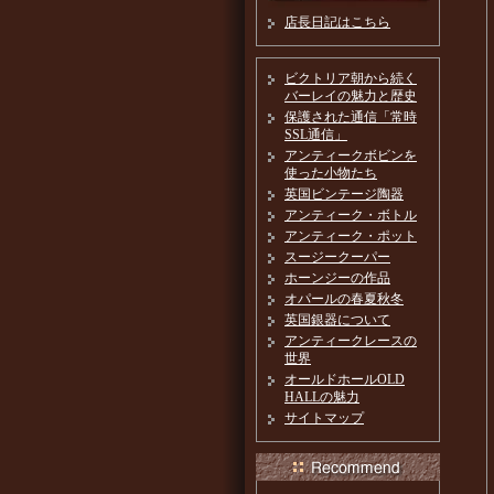
店長日記はこちら
ビクトリア朝から続く
バーレイの魅力と歴史
保護された通信「常時
SSL通信」
アンティークボビンを
使った小物たち
英国ビンテージ陶器
アンティーク・ボトル
アンティーク・ポット
スージークーパー
ホーンジーの作品
オパールの春夏秋冬
英国銀器について
アンティークレースの
世界
オールドホールOLD
HALLの魅力
サイトマップ