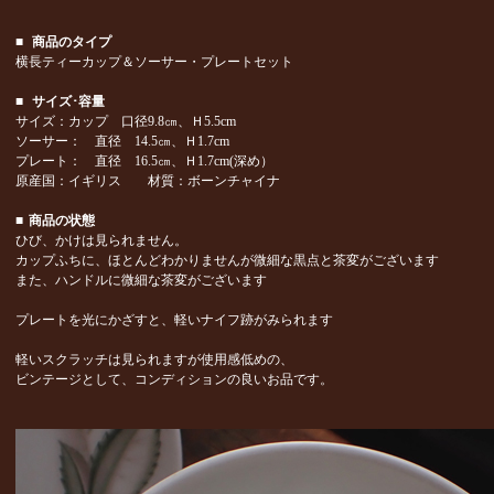
■
商品のタイプ
横長ティーカップ＆ソーサー・プレートセット
■
サイズ･容量
サイズ：カップ 口径9.8㎝、Ｈ5.5cm
ソーサー： 直径 14.5㎝、Ｈ1.7cm
プレート： 直径 16.5㎝、Ｈ1.7cm(深め）
原産国：イギリス 材質：ボーンチャイナ
■
商品の状態
ひび、かけは見られません。
カップふちに、ほとんどわかりませんが微細な黒点と茶変がございます
また、ハンドルに微細な茶変がございます
プレートを光にかざすと、軽いナイフ跡がみられます
軽いスクラッチは見られますが使用感低めの、
ビンテージとして、コンディションの良いお品です。