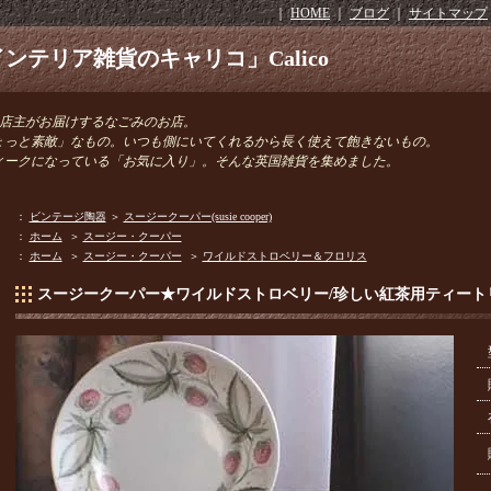
｜
HOME
｜
ブログ
｜
サイトマップ
ンテリア雑貨のキャリコ」Calico
きの店主がお届けするなごみのお店。
ょっと素敵」なもの。いつも側にいてくれるから長く使えて飽きないもの。
ィークになっている「お気に入り」。そんな英国雑貨を集めました。
：
ビンテージ陶器
＞
スージークーパー(susie cooper)
：
ホーム
＞
スージー・クーパー
：
ホーム
＞
スージー・クーパー
＞
ワイルドストロベリー＆フロリス
スージークーパー★ワイルドストロベリー/珍しい紅茶用ティート