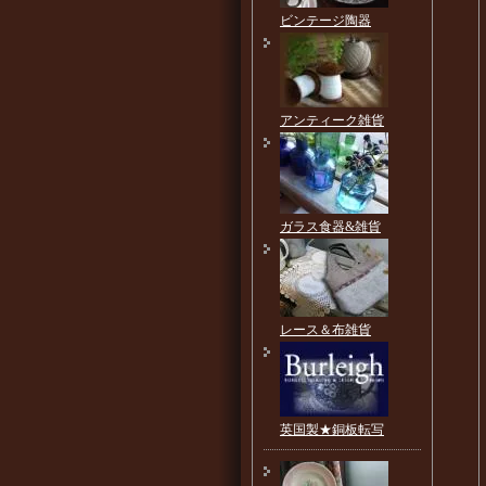
ビンテージ陶器
アンティーク雑貨
ガラス食器&雑貨
レース＆布雑貨
英国製★銅板転写