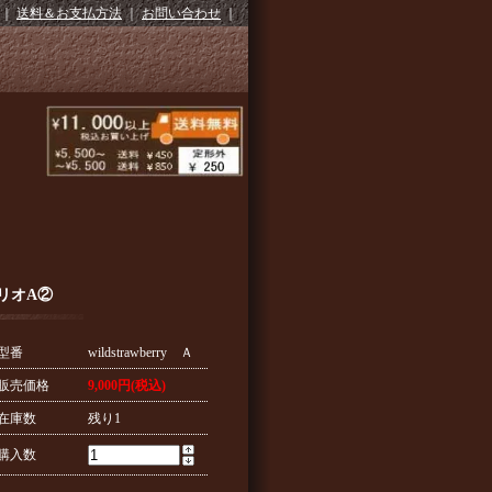
｜
送料＆お支払方法
｜
お問い合わせ
｜
リオA②
型番
wildstrawberry Ａ
販売価格
9,000円(税込)
在庫数
残り1
購入数