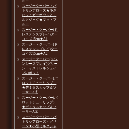
ルー
スージークーパー・パ
トリシアローズ★小さ
なシュガーボウルとミ
ルクジャグ★マットブ
ルー
スージー・クーパー(ド
レスデンスプレイ)ター
コイズ15cm★A1
スージー・クーパー(ド
レスデンスプレイ)ター
コイズ15cm★A2
スージークーパー(スワ
ンシースプレイ)グリー
ン・ケストレルシェイ
プのポット
スージー・クーパー(パ
ロットチューリップ）
★デミタスカップ＆ソ
ーサーA①
スージー・クーパー(パ
ロットチューリップ）
★デミタスカップ＆ソ
ーサーA②
スージークーパー・パ
トリシアローズ・グリ
ーン★小型ミルクジャ