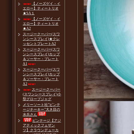
【ノーズゲイ・イ
エロー】ティートリオ
★SA１
【ノーズゲイ・イ
エロー】ティートリオ
★A2
スージークーパー(スワ
ンシースプレイ)★クレ
ッセントプレートA2
スージークーパー(スワ
ンシースプレイ)カップ
＆ソーサー・プレート
A1
スージークーパー(スワ
ンシースプレイ)カップ
＆ソーサー・プレート
A2
スージークーパー
(スワンシースプレイ)小
型グローブジャグ
メリーソート社”ビンテ
ージチーキー”大き目の
水兵さん
ビンテージ【アジ
アティックフェザン
ツ】クラウンデューカ