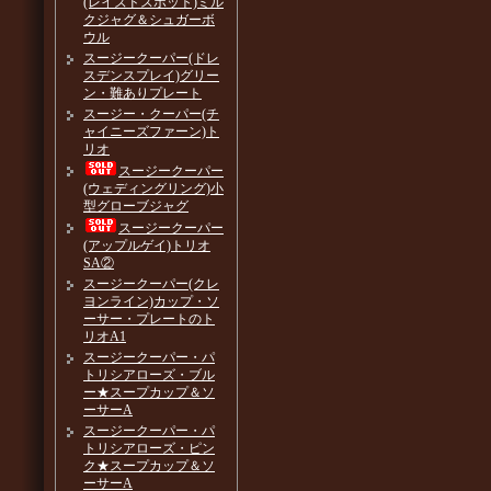
(レイズドスポット)ミル
クジャグ＆シュガーボ
ウル
スージークーパー(ドレ
スデンスプレイ)グリー
ン・難ありプレート
スージー・クーパー(チ
ャイニーズファーン)ト
リオ
スージークーパー
(ウェディングリング)小
型グローブジャグ
スージークーパー
(アップルゲイ)トリオ
SA②
スージークーパー(クレ
ヨンライン)カップ・ソ
ーサー・プレートのト
リオA1
スージークーパー・パ
トリシアローズ・ブル
ー★スープカップ＆ソ
ーサーA
スージークーパー・パ
トリシアローズ・ピン
ク★スープカップ＆ソ
ーサーA