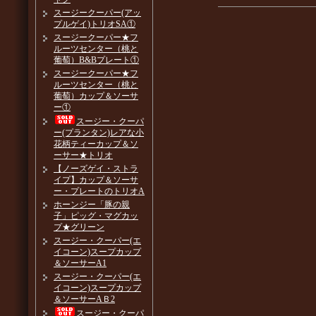
スージークーパー(アッ
プルゲイ)トリオSA①
スージークーパー★フ
ルーツセンター（桃と
葡萄）B&Bプレート①
スージークーパー★フ
ルーツセンター（桃と
葡萄）カップ＆ソーサ
ー①
スージー・クーパ
ー(プランタン)レアな小
花柄ティーカップ＆ソ
ーサー★トリオ
【ノーズゲイ・ストラ
イプ】カップ＆ソーサ
ー・プレートのトリオA
ホーンジー「豚の親
子」ピッグ・マグカッ
プ★グリーン
スージー・クーパー(エ
イコーン)スープカップ
＆ソーサーA1
スージー・クーパー(エ
イコーン)スープカップ
＆ソーサーAＢ2
スージー・クーパ