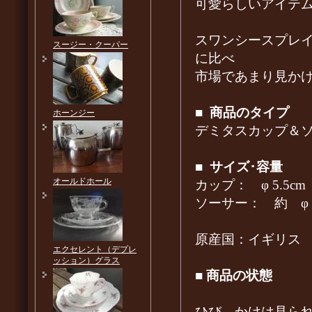
可愛らしいアイテ
スワンシースプレ
スージー・クーパー
に比べ
市場であまり見か
■
商品のタイプ
ホーンジー
デミタスカップ＆
■
サイズ･容量
オールドホール
カップ： φ 5.5cm
ソーサー： 約 φ 1
原産国：イギリス
エクセレント（デプレ
ッション）グラス
■
商品の状態
ひび、かけは見ら