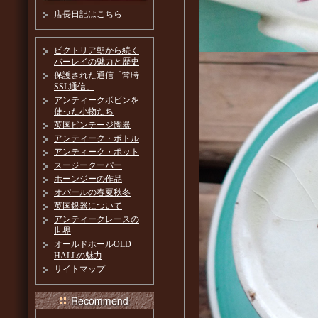
店長日記はこちら
ビクトリア朝から続く
バーレイの魅力と歴史
保護された通信「常時
SSL通信」
アンティークボビンを
使った小物たち
英国ビンテージ陶器
アンティーク・ボトル
アンティーク・ポット
スージークーパー
ホーンジーの作品
オパールの春夏秋冬
英国銀器について
アンティークレースの
世界
オールドホールOLD
HALLの魅力
サイトマップ