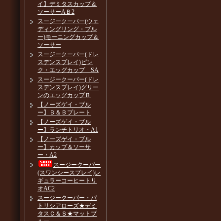
イ】デミタスカップ＆
ソーサーAＢ2
スージークーパー(ウェ
ディングリング・ブル
ー)モーニングカップ＆
ソーサー
スージークーパー(ドレ
スデンスプレイ)ピン
ク・エッグカップ SA
スージークーパー(ドレ
スデンスプレイ)グリー
ンのエッグカップＢ
【ノーズゲイ・ブル
ー】Ｂ＆Ｂプレート
【ノーズゲイ・ブル
ー】ランチトリオ・A1
【ノーズゲイ・ブル
ー】カップ＆ソーサ
ー・A2
スージークーパー
(スワンシースプレイ)レ
ギュラーコーヒートリ
オAC2
スージークーパー・パ
トリシアローズ★デミ
タスＣ＆Ｓ★マットブ