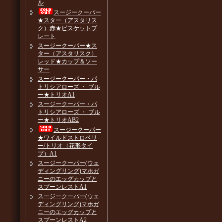
ル
スージークーパー
★スター（アスタリス
ク）赤★ビスケットプ
レート
スージークーパー★ス
ター（アスタリスク）
レッド★カップ＆ソー
サー
スージークーパー・パ
トリシアローズ ・ ブル
ー★トリオA1
スージークーパー・パ
トリシアローズ ・ ブル
ー★トリオAB2
スージークーパー
★ワイルドストロベリ
ー/トリオ（花形タイ
プ）A1
スージークーパー(ウェ
ディングリング)マホガ
ニーのエッグカップと
スプーンレストA1
スージークーパー(ウェ
ディングリング)マホガ
ニーのエッグカップと
スプーンレストA2