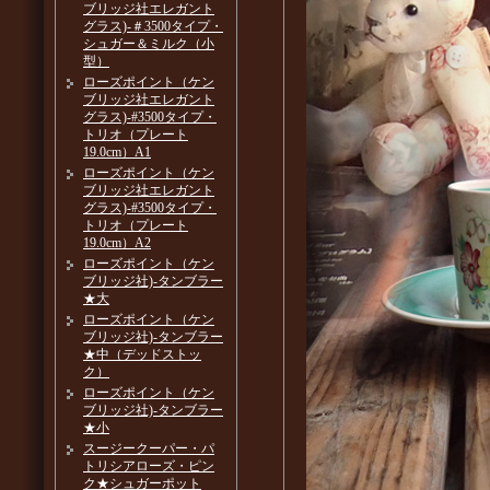
ブリッジ社エレガント
グラス)-＃3500タイプ・
シュガー＆ミルク（小
型）
ローズポイント（ケン
ブリッジ社エレガント
グラス)-#3500タイプ・
トリオ（プレート
19.0cm）A1
ローズポイント（ケン
ブリッジ社エレガント
グラス)-#3500タイプ・
トリオ（プレート
19.0cm）A2
ローズポイント（ケン
ブリッジ社)-タンブラー
★大
ローズポイント（ケン
ブリッジ社)-タンブラー
★中（デッドストッ
ク）
ローズポイント（ケン
ブリッジ社)-タンブラー
★小
スージークーパー・パ
トリシアローズ・ピン
ク★シュガーポット