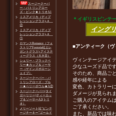
スージークーパ
ー・パトリシアロー
ズ・ピンク★トリオA1
ミスアメリカ（ディプ
＊イギリスビンテ
レッショングラス)-Ａ
②
イング
ミスアメリカ（ディプ
レッショングラス)-Ａ
①
ロマンスRomance（フォ
■アンティーク（ヴ
ストリアFostoria社エレ
ガントグラス)-アイステ
ィーグラス（大き目）
ヴィンテージアイ
シェリー・ブラックベ
リー★カップ＆ソーサ
少なユーズド品で
ー（ゲインズボローシ
そのため、商品ご
ェイプ）
スージークーパー・パ
感や経年による
トリシアローズ・ブル
変色、カトラリー
ー★ベリーボウル★A②
スージークーパー(タイ
ダメージが見られ
ガーリリー)ティーカッ
ご購入のアイテム
プ＆ソーサーA2(トリ
オ）
ご了承ください。
メリーソート社”ビンテ
また、新品では味
ージチーキー”ゴールド