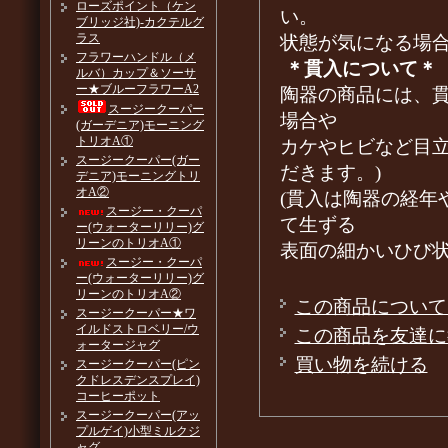
ローズポイント（ケン
い。
ブリッジ社)-カクテルグ
ラス
状態が気になる場
フラワーハンドル（メ
＊貫入について＊
ルバ）カップ＆ソーサ
ー★ブルーフラワーA2
陶器の商品には、
スージークーパー
場合や
(ガーデニア)モーニング
トリオA①
カケやヒビなど目
スージークーパー(ガー
だきます。)
デニア)モーニングトリ
オA②
(貫入は陶器の経年
スージー・クーパ
て生ずる
ー(ウォーターリリー)グ
リーンのトリオA①
表面の細かいひび
スージー・クーパ
ー(ウォーターリリー)グ
リーンのトリオA②
この商品について
スージークーパー★ワ
イルドストロベリー/ウ
この商品を友達に
ォータージャグ
買い物を続ける
スージークーパー(ピン
クドレスデンスプレイ)
コーヒーポット
スージークーパー(アッ
プルゲイ)小型ミルクジ
ャグ