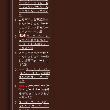
ワーモチーフ（カーネ
ーション）小型シュガ
ーボウル＆ミルクジャ
グ
エリザベス女王25周年
シルバージュビリー★
ウエッジウッド★スー
ジークーパー小皿
スージークーパー
★ワイルドストロベリ
ー/珍しい紅茶用ティー
トリオA①
スージークーパー★ワ
イルドストロベリー/珍
しい紅茶用ティートリ
オA②
スージークーパー
(タイガーリリー)小枝模
様の小型ウォータージ
ャグ
スージークーパー
(タイガーリリー小枝模
様)デミタスカップ＆ソ
ーサーA 2
スージークーパー(アッ
プルゲイ)コーヒービー