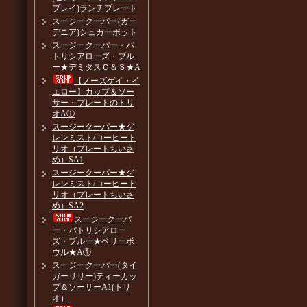
プレイ)ランチプレート
スージークーパー(ガー
デニア)シュガーポット
スージークーパー・パ
トリシアローズ・ブル
ー★デミタスＣ＆Ｓ★A
【ノーズゲイ・イ
エロー】カップ＆ソー
サー・プレートのトリ
オA①
スージークーパー★グ
レンミスト/コーヒート
リオ（プレートちいさ
め）SA1
スージークーパー★グ
レンミスト/コーヒート
リオ（プレートちいさ
め）SA2
スージークーパ
ー・パトリシアロー
ズ・ブルー★ベリーボ
ウル★A①
スージークーパー(タイ
ガーリリー)ティーカッ
プ＆ソーサーA1(トリ
オ）