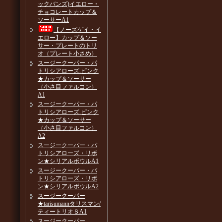
ックバンズ)イエロー・
チョコレートカップ＆
ソーサーA1
【ノーズゲイ・イ
エロー】カップ＆ソー
サー・プレートのトリ
オ（プレート小さめ）
スージークーパー・パ
トリシアローズ.ピンク
★カップ＆ソーサー
（小さ目ファルコン）
A1
スージークーパー・パ
トリシアローズ.ピンク
★カップ＆ソーサー
（小さ目ファルコン）
A2
スージークーパー・パ
トリシアローズ・リボ
ン★シリアルボウルA1
スージークーパー・パ
トリシアローズ・リボ
ン★シリアルボウルA2
スージークーパー
★tarisumannタリスマン/
ティートリオＳA1
スージークーパー