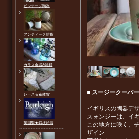
ビンテージ陶器
アンティーク雑貨
ガラス食器&雑貨
■
スージークーパー
レース＆布雑貨
イギリスの陶器デザ
スォンジーは、イ
英国製★銅板転写
この地方に咲く、
ザイン