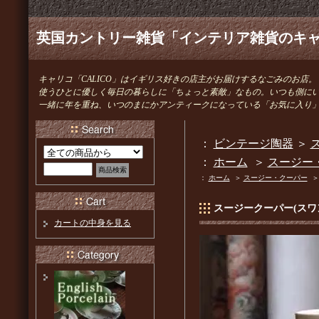
英国カントリー雑貨「インテリア雑貨のキャリ
キャリコ「CALICO」はイギリス好きの店主がお届けするなごみのお店。
使うひとに優しく毎日の暮らしに「ちょっと素敵」なもの。いつも側に
一緒に年を重ね、いつのまにかアンティークになっている「お気に入り
：
ビンテージ陶器
＞
ス
：
ホーム
＞
スージー
：
ホーム
＞
スージー・クーパー
スージークーパー(スワ
カートの中身を見る