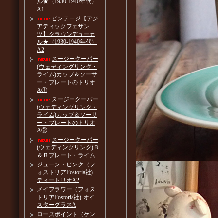
ル★（1930-1940年代）
A1
ビンテージ【アジ
アティックフェザン
ツ】クラウンデューカ
ル★（1930-1940年代）
A2
スージークーパー
(ウェディングリング・
ライム)カップ＆ソーサ
ー・プレートのトリオ
A①
スージークーパー
(ウェディングリング・
ライム)カップ＆ソーサ
ー・プレートのトリオ
A②
スージークーパー
(ウェディングリング)Ｂ
＆Ｂプレート・ライム
ジューン・ピンク（フ
ォストリアFostoria社)-
ティートリオA2
メイフラワー（フォス
トリアFostoria社)-オイ
スターグラスA
ローズポイント（ケン