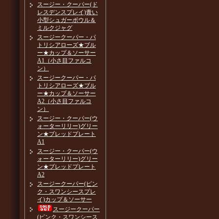
スージー・クーパー(ド
レスデンスプレイ)青い
小型シュガーボウル＆
ミルクジャグ
スージークーパー・パ
トリシアローズ★ブル
ー★カップ＆ソーサー
A1（小さ目ファルコ
ン）
スージークーパー・パ
トリシアローズ★ブル
ー★カップ＆ソーサー
A2（小さ目ファルコ
ン）
スージー・クーパー(ウ
ォーターリリー)グリー
ン★ブレッドプレート
A1
スージー・クーパー(ウ
ォーターリリー)グリー
ン★ブレッドプレート
A2
スージークーパー(ピン
ク・スワンシースプレ
イ)カップ＆ソーサー
スージークーパー
(ピンク・スワンシース