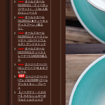
オールドホール
OLDHALL・ティーポッ
ト(マット） 1.5pt 人気
のコンノートA
オールドホール
OLDHALL★ティーキャ
ディスプーン（箱入
り）
オールドホール
OLDHALLティーストレ
ーナー（ロバートウェ
ルチ）デッドストック
オールドホール
OLD HALLティースト
レーナーCAMDEN箱入
り
スージークーパー
(ロングリーフ)Ｂ＆Ｂプ
レート
スージークーパー
(グレイ社1928年)ゴール
デンカトキン・プレー
ト
【ノーズゲイ・イエロ
ー】小さなシュガーボ
ウルとミルクジャグ