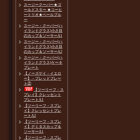
スージークーパー★ゴ
ールドスター ★コーヒ
ートリオ★ペールブル
ー
スージー・クーパー(ハ
イランドグラス)小さ目
のカップ＆ソーサーA1
スージー・クーパー(ハ
イランドグラス)小さ目
のカップ＆ソーサーA2
スージー・クーパー(ハ
イランドグラス)ケーキ
プレート
【ノーズゲイ・イエロ
ー】・ブレッドプレー
ト②
【ツーリーフ・ス
プレイ】クレッセント
プレートA1
【ツーリーフ・スプレ
イ】クレッセントプレ
ートA2
【ツーリーフ・スプレ
イ】デミタスカップ＆
ソーサーA1
【ツーリーフ・スプレ