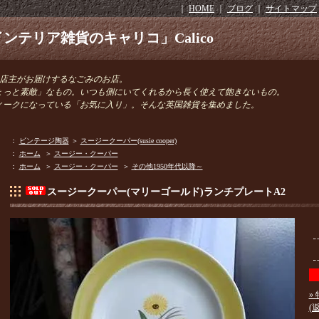
｜
HOME
｜
ブログ
｜
サイトマップ
ンテリア雑貨のキャリコ」Calico
きの店主がお届けするなごみのお店。
ょっと素敵」なもの。いつも側にいてくれるから長く使えて飽きないもの。
ィークになっている「お気に入り」。そんな英国雑貨を集めました。
：
ビンテージ陶器
＞
スージークーパー(susie cooper)
：
ホーム
＞
スージー・クーパー
：
ホーム
＞
スージー・クーパー
＞
その他1950年代以降～
スージークーパー(マリーゴールド)ランチプレートA2
»
(