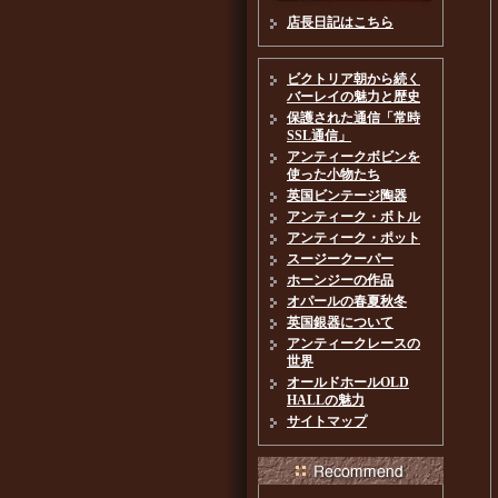
店長日記はこちら
ビクトリア朝から続く
バーレイの魅力と歴史
保護された通信「常時
SSL通信」
アンティークボビンを
使った小物たち
英国ビンテージ陶器
アンティーク・ボトル
アンティーク・ポット
スージークーパー
ホーンジーの作品
オパールの春夏秋冬
英国銀器について
アンティークレースの
世界
オールドホールOLD
HALLの魅力
サイトマップ