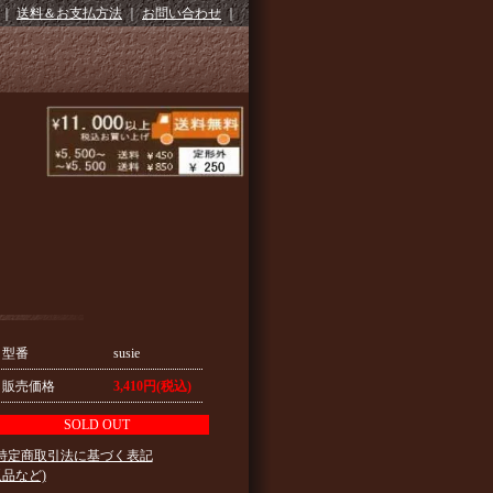
｜
送料＆お支払方法
｜
お問い合わせ
｜
型番
susie
販売価格
3,410円(税込)
SOLD OUT
 特定商取引法に基づく表記
返品など)