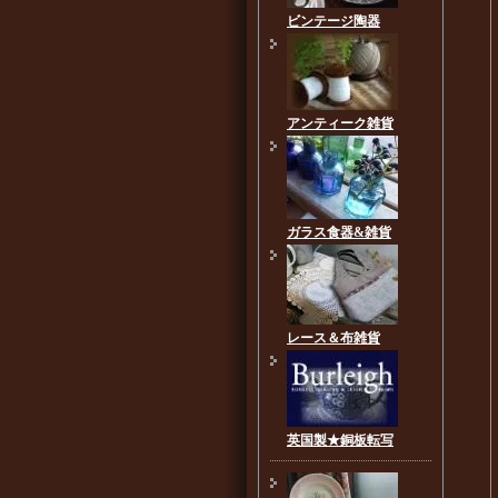
ビンテージ陶器
アンティーク雑貨
ガラス食器&雑貨
レース＆布雑貨
英国製★銅板転写