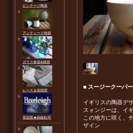
ビンテージ陶器
アンティーク雑貨
ガラス食器&雑貨
■
スージークーパー
レース＆布雑貨
イギリスの陶器デザ
スォンジーは、イ
この地方に咲く、
英国製★銅板転写
ザイン