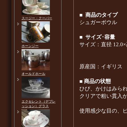
■
商品のタイプ
スージー・クーパー
シュガーボウル
■
サイズ･容量
サイズ：直径 12.0
ホーンジー
原産国：イギリス
オールドホール
■
商品の状態
ひび、かけはみら
クリアで粗い貫入
エクセレント（デプレ
ッション）グラス
使用感少な目の、