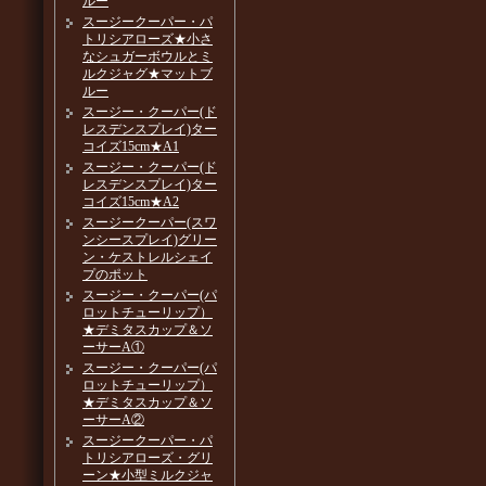
ルー
スージークーパー・パ
トリシアローズ★小さ
なシュガーボウルとミ
ルクジャグ★マットブ
ルー
スージー・クーパー(ド
レスデンスプレイ)ター
コイズ15cm★A1
スージー・クーパー(ド
レスデンスプレイ)ター
コイズ15cm★A2
スージークーパー(スワ
ンシースプレイ)グリー
ン・ケストレルシェイ
プのポット
スージー・クーパー(パ
ロットチューリップ）
★デミタスカップ＆ソ
ーサーA①
スージー・クーパー(パ
ロットチューリップ）
★デミタスカップ＆ソ
ーサーA②
スージークーパー・パ
トリシアローズ・グリ
ーン★小型ミルクジャ