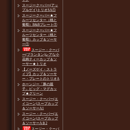
スージークーパー(アッ
プルゲイ)トリオSA①
スージークーパー★フ
ルーツセンター（桃と
葡萄）B&Bプレート①
スージークーパー★フ
ルーツセンター（桃と
葡萄）カップ＆ソーサ
ー①
スージー・クーパ
ー(プランタン)レアな小
花柄ティーカップ＆ソ
ーサー★トリオ
【ノーズゲイ・ストラ
イプ】カップ＆ソーサ
ー・プレートのトリオA
ホーンジー「豚の親
子」ピッグ・マグカッ
プ★グリーン
スージー・クーパー(エ
イコーン)スープカップ
＆ソーサーA1
スージー・クーパー(エ
イコーン)スープカップ
＆ソーサーAＢ2
スージー・クーパ