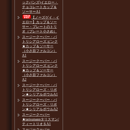
ックバンズ)イエロー・
チョコレートカップ＆
ソーサーA1
【ノーズゲイ・イ
エロー】カップ＆ソー
サー・プレートのトリ
オ（プレート小さめ）
スージークーパー・パ
トリシアローズ.ピンク
★カップ＆ソーサー
（小さ目ファルコン）
A1
スージークーパー・パ
トリシアローズ.ピンク
★カップ＆ソーサー
（小さ目ファルコン）
A2
スージークーパー・パ
トリシアローズ・リボ
ン★シリアルボウルA1
スージークーパー・パ
トリシアローズ・リボ
ン★シリアルボウルA2
スージークーパー
★tarisumannタリスマン/
ティートリオＳA1
スージークーパー