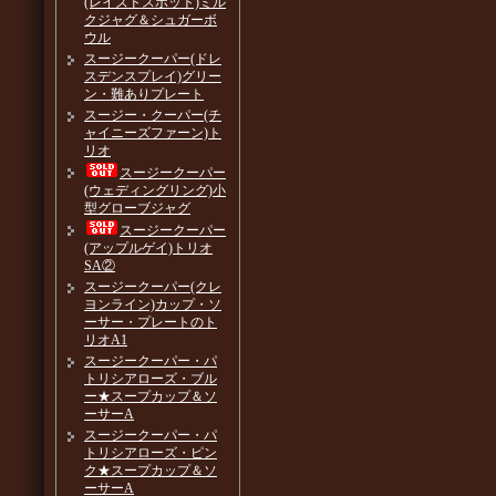
(レイズドスポット)ミル
クジャグ＆シュガーボ
ウル
スージークーパー(ドレ
スデンスプレイ)グリー
ン・難ありプレート
スージー・クーパー(チ
ャイニーズファーン)ト
リオ
スージークーパー
(ウェディングリング)小
型グローブジャグ
スージークーパー
(アップルゲイ)トリオ
SA②
スージークーパー(クレ
ヨンライン)カップ・ソ
ーサー・プレートのト
リオA1
スージークーパー・パ
トリシアローズ・ブル
ー★スープカップ＆ソ
ーサーA
スージークーパー・パ
トリシアローズ・ピン
ク★スープカップ＆ソ
ーサーA