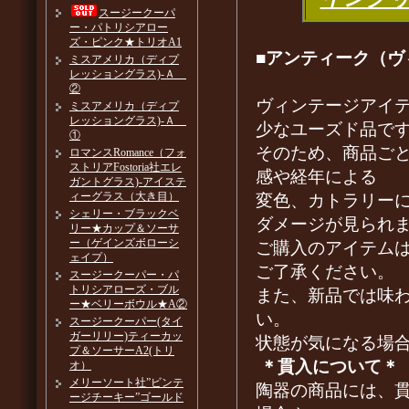
スージークーパ
ー・パトリシアロー
ズ・ピンク★トリオA1
■アンティーク（ヴ
ミスアメリカ（ディプ
レッショングラス)-Ａ
②
ヴィンテージアイ
ミスアメリカ（ディプ
レッショングラス)-Ａ
少なユーズド品で
①
そのため、商品ご
ロマンスRomance（フォ
ストリアFostoria社エレ
感や経年による
ガントグラス)-アイステ
ィーグラス（大き目）
変色、カトラリー
シェリー・ブラックベ
ダメージが見られ
リー★カップ＆ソーサ
ー（ゲインズボローシ
ご購入のアイテム
ェイプ）
ご了承ください。
スージークーパー・パ
トリシアローズ・ブル
また、新品では味
ー★ベリーボウル★A②
い。
スージークーパー(タイ
ガーリリー)ティーカッ
状態が気になる場
プ＆ソーサーA2(トリ
＊貫入について＊
オ）
メリーソート社”ビンテ
陶器の商品には、
ージチーキー”ゴールド