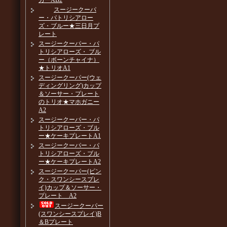
カーAB2
スージークーパ
ー・パトリシアロー
ズ・ブルー★三日月プ
レート
スージークーパー・パ
トリシアローズ・ ブル
ー（ボーンチャイナ）
★トリオA1
スージークーパー(ウェ
ディングリング)カップ
＆ソーサー・プレート
のトリオ★マホガニー
A2
スージークーパー・パ
トリシアローズ・ブル
ー★ケーキプレートA1
スージークーパー・パ
トリシアローズ・ブル
ー★ケーキプレートA2
スージークーパー(ピン
ク・スワンシースプレ
イ)カップ＆ソーサー・
プレート A2
スージークーパー
(スワンシースプレイ)B
＆Bプレート