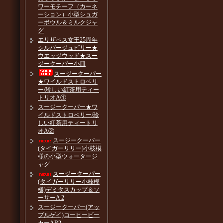
ワーモチーフ（カーネ
ーション）小型シュガ
ーボウル＆ミルクジャ
グ
エリザベス女王25周年
シルバージュビリー★
ウエッジウッド★スー
ジークーパー小皿
スージークーパー
★ワイルドストロベリ
ー/珍しい紅茶用ティー
トリオA①
スージークーパー★ワ
イルドストロベリー/珍
しい紅茶用ティートリ
オA②
スージークーパー
(タイガーリリー)小枝模
様の小型ウォータージ
ャグ
スージークーパー
(タイガーリリー小枝模
様)デミタスカップ＆ソ
ーサーA 2
スージークーパー(アッ
プルゲイ)コーヒービー