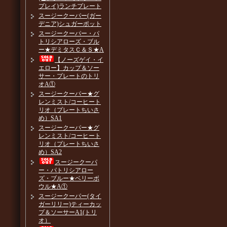
プレイ)ランチプレート
スージークーパー(ガー
デニア)シュガーポット
スージークーパー・パ
トリシアローズ・ブル
ー★デミタスＣ＆Ｓ★A
【ノーズゲイ・イ
エロー】カップ＆ソー
サー・プレートのトリ
オA①
スージークーパー★グ
レンミスト/コーヒート
リオ（プレートちいさ
め）SA1
スージークーパー★グ
レンミスト/コーヒート
リオ（プレートちいさ
め）SA2
スージークーパ
ー・パトリシアロー
ズ・ブルー★ベリーボ
ウル★A①
スージークーパー(タイ
ガーリリー)ティーカッ
プ＆ソーサーA1(トリ
オ）