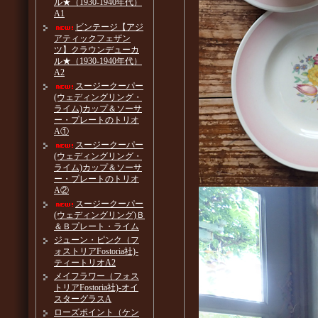
ル★（1930-1940年代）
A1
ビンテージ【アジ
アティックフェザン
ツ】クラウンデューカ
ル★（1930-1940年代）
A2
スージークーパー
(ウェディングリング・
ライム)カップ＆ソーサ
ー・プレートのトリオ
A①
スージークーパー
(ウェディングリング・
ライム)カップ＆ソーサ
ー・プレートのトリオ
A②
スージークーパー
(ウェディングリング)Ｂ
＆Ｂプレート・ライム
ジューン・ピンク（フ
ォストリアFostoria社)-
ティートリオA2
メイフラワー（フォス
トリアFostoria社)-オイ
スターグラスA
ローズポイント（ケン