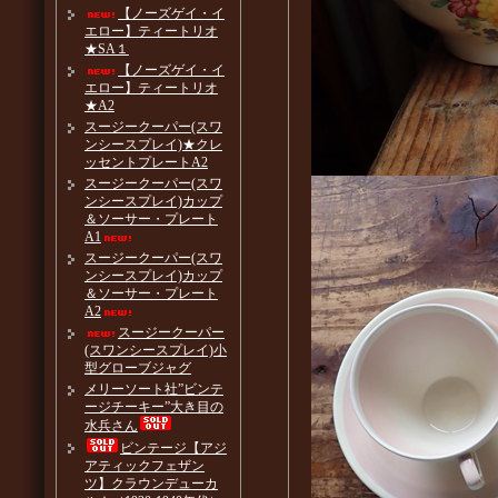
【ノーズゲイ・イ
エロー】ティートリオ
★SA１
【ノーズゲイ・イ
エロー】ティートリオ
★A2
スージークーパー(スワ
ンシースプレイ)★クレ
ッセントプレートA2
スージークーパー(スワ
ンシースプレイ)カップ
＆ソーサー・プレート
A1
スージークーパー(スワ
ンシースプレイ)カップ
＆ソーサー・プレート
A2
スージークーパー
(スワンシースプレイ)小
型グローブジャグ
メリーソート社”ビンテ
ージチーキー”大き目の
水兵さん
ビンテージ【アジ
アティックフェザン
ツ】クラウンデューカ