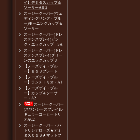
イ】デミタスカップ＆
ソーサーAＢ2
スージークーパー(ウェ
ディングリング・ブル
ー)モーニングカップ＆
ソーサー
スージークーパー(ドレ
スデンスプレイ)ピン
ク・エッグカップ SA
スージークーパー(ドレ
スデンスプレイ)グリー
ンのエッグカップＢ
【ノーズゲイ・ブル
ー】Ｂ＆Ｂプレート
【ノーズゲイ・ブル
ー】ランチトリオ・A1
【ノーズゲイ・ブル
ー】カップ＆ソーサ
ー・A2
スージークーパー
(スワンシースプレイ)レ
ギュラーコーヒートリ
オAC2
スージークーパー・パ
トリシアローズ★デミ
タスＣ＆Ｓ★マットブ