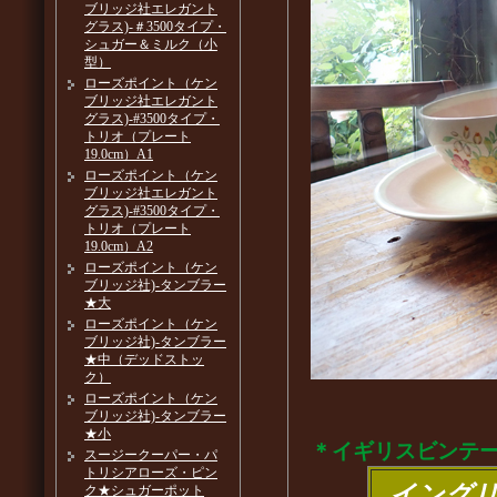
ブリッジ社エレガント
グラス)-＃3500タイプ・
シュガー＆ミルク（小
型）
ローズポイント（ケン
ブリッジ社エレガント
グラス)-#3500タイプ・
トリオ（プレート
19.0cm）A1
ローズポイント（ケン
ブリッジ社エレガント
グラス)-#3500タイプ・
トリオ（プレート
19.0cm）A2
ローズポイント（ケン
ブリッジ社)-タンブラー
★大
ローズポイント（ケン
ブリッジ社)-タンブラー
★中（デッドストッ
ク）
ローズポイント（ケン
ブリッジ社)-タンブラー
★小
＊イギリスビンテ
スージークーパー・パ
トリシアローズ・ピン
イング
ク★シュガーポット