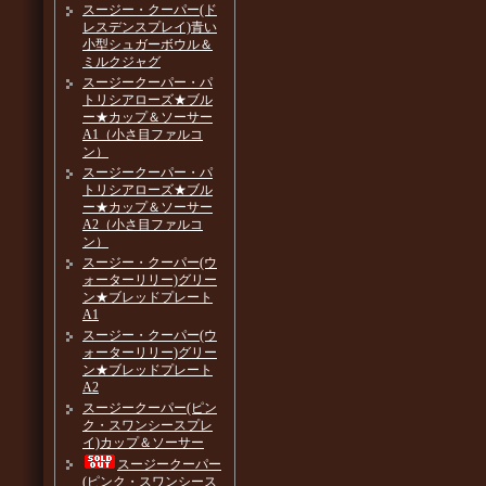
スージー・クーパー(ド
レスデンスプレイ)青い
小型シュガーボウル＆
ミルクジャグ
スージークーパー・パ
トリシアローズ★ブル
ー★カップ＆ソーサー
A1（小さ目ファルコ
ン）
スージークーパー・パ
トリシアローズ★ブル
ー★カップ＆ソーサー
A2（小さ目ファルコ
ン）
スージー・クーパー(ウ
ォーターリリー)グリー
ン★ブレッドプレート
A1
スージー・クーパー(ウ
ォーターリリー)グリー
ン★ブレッドプレート
A2
スージークーパー(ピン
ク・スワンシースプレ
イ)カップ＆ソーサー
スージークーパー
(ピンク・スワンシース