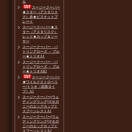
ル
スージークーパー
★スター（アスタリス
ク）赤★ビスケットプ
レート
スージークーパー★ス
ター（アスタリスク）
レッド★カップ＆ソー
サー
スージークーパー・パ
トリシアローズ ・ ブル
ー★トリオA1
スージークーパー・パ
トリシアローズ ・ ブル
ー★トリオAB2
スージークーパー
★ワイルドストロベリ
ー/トリオ（花形タイ
プ）A1
スージークーパー(ウェ
ディングリング)マホガ
ニーのエッグカップと
スプーンレストA1
スージークーパー(ウェ
ディングリング)マホガ
ニーのエッグカップと
スプーンレストA2