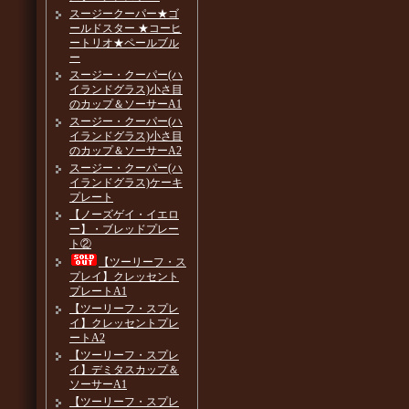
スージークーパー★ゴ
ールドスター ★コーヒ
ートリオ★ペールブル
ー
スージー・クーパー(ハ
イランドグラス)小さ目
のカップ＆ソーサーA1
スージー・クーパー(ハ
イランドグラス)小さ目
のカップ＆ソーサーA2
スージー・クーパー(ハ
イランドグラス)ケーキ
プレート
【ノーズゲイ・イエロ
ー】・ブレッドプレー
ト②
【ツーリーフ・ス
プレイ】クレッセント
プレートA1
【ツーリーフ・スプレ
イ】クレッセントプレ
ートA2
【ツーリーフ・スプレ
イ】デミタスカップ＆
ソーサーA1
【ツーリーフ・スプレ