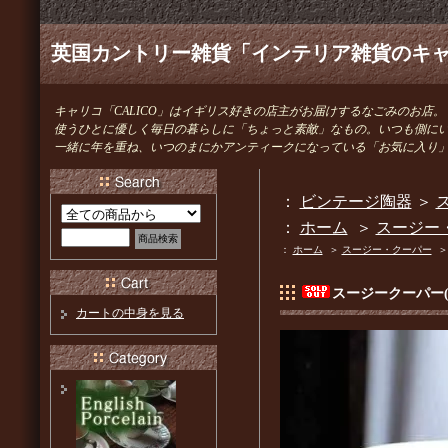
英国カントリー雑貨「インテリア雑貨のキャリ
キャリコ「CALICO」はイギリス好きの店主がお届けするなごみのお店。
使うひとに優しく毎日の暮らしに「ちょっと素敵」なもの。いつも側に
一緒に年を重ね、いつのまにかアンティークになっている「お気に入り
：
ビンテージ陶器
＞
ス
：
ホーム
＞
スージー
：
ホーム
＞
スージー・クーパー
スージークーパー
カートの中身を見る