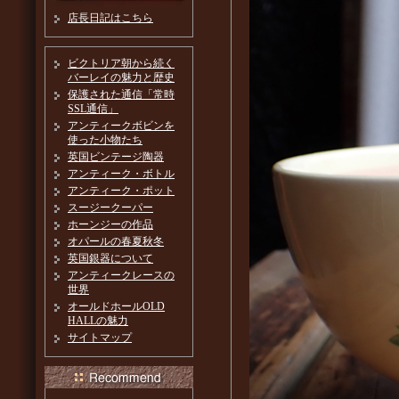
店長日記はこちら
ビクトリア朝から続く
バーレイの魅力と歴史
保護された通信「常時
SSL通信」
アンティークボビンを
使った小物たち
英国ビンテージ陶器
アンティーク・ボトル
アンティーク・ポット
スージークーパー
ホーンジーの作品
オパールの春夏秋冬
英国銀器について
アンティークレースの
世界
オールドホールOLD
HALLの魅力
サイトマップ