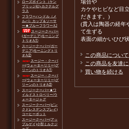
場合や
ローズポイント（ケン
ブリッジ社)-カクテルグ
カケやヒビなど目
ラス
だきます。)
フラワーハンドル（メ
ルバ）カップ＆ソーサ
(貫入は陶器の経年
ー★ブルーフラワーA2
て生ずる
スージークーパー
(ガーデニア)モーニング
表面の細かいひび
トリオA①
スージークーパー(ガー
デニア)モーニングトリ
この商品について
オA②
スージー・クーパ
この商品を友達に
ー(ウォーターリリー)グ
リーンのトリオA①
買い物を続ける
スージー・クーパ
ー(ウォーターリリー)グ
リーンのトリオA②
スージークーパー★ワ
イルドストロベリー/ウ
ォータージャグ
スージークーパー(ピン
クドレスデンスプレイ)
コーヒーポット
スージークーパー(アッ
プルゲイ)小型ミルクジ
ャグ