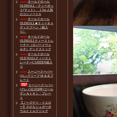
オールドホール
OLDHALL・ティーポッ
ト(マット） 1.5pt 人気
のコンノートA
オールドホール
OLDHALL★ティーキャ
ディスプーン（箱入
り）
オールドホール
OLDHALLティーストレ
ーナー（ロバートウェ
ルチ）デッドストック
オールドホール
OLD HALLティースト
レーナーCAMDEN箱入
り
スージークーパー
(ロングリーフ)Ｂ＆Ｂプ
レート
スージークーパー
(グレイ社1928年)ゴール
デンカトキン・プレー
ト
【ノーズゲイ・イエロ
ー】小さなシュガーボ
ウルとミルクジャグ