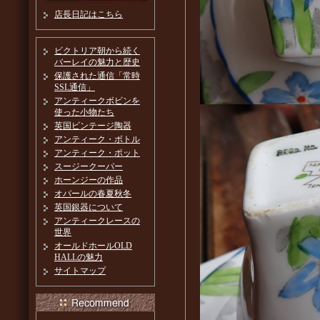
店長日記はこちら
ビクトリア朝から続く
バーレイの魅力と歴史
保護された通信「常時
SSL通信」
アンティークボビンを
使った小物たち
英国ビンテージ陶器
アンティーク・ボトル
アンティーク・ポット
スージークーパー
ホーンジーの作品
オパールの春夏秋冬
英国銀器について
アンティークレースの
世界
オールドホールOLD
HALLの魅力
サイトマップ