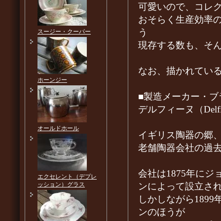
可愛いので、コレ
おそらく生産効率
う
スージー・クーパー
現存する数も、そ
なお、描かれてい
ホーンジー
■製造メーカー・ブ
デルフィーヌ（Delfi
オールドホール
イギリス陶器の郷
老舗陶器会社の過
会社は1875年に
エクセレント（デプレ
ンによって設立さ
ッション）グラス
しかしながら189
ンのほうが