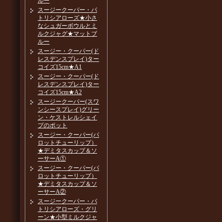
ルー
スージークーパー・パ
トリシアローズ★小さ
なシュガーボウルとミ
ルクジャグ★マットブ
ルー
スージー・クーパー(ド
レスデンスプレイ)ター
コイズ15cm★A1
スージー・クーパー(ド
レスデンスプレイ)ター
コイズ15cm★A2
スージークーパー(スワ
ンシースプレイ)グリー
ン・ケストレルシェイ
プのポット
スージー・クーパー(パ
ロットチューリップ）
★デミタスカップ＆ソ
ーサーA①
スージー・クーパー(パ
ロットチューリップ）
★デミタスカップ＆ソ
ーサーA②
スージークーパー・パ
トリシアローズ・グリ
ーン★小型ミルクジャ