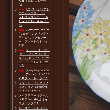
ル★（1930-1940年代）
A1
ビンテージ【アジ
アティックフェザン
ツ】クラウンデューカ
ル★（1930-1940年代）
A2
スージークーパー
(ウェディングリング・
ライム)カップ＆ソーサ
ー・プレートのトリオ
A①
スージークーパー
(ウェディングリング・
ライム)カップ＆ソーサ
ー・プレートのトリオ
A②
スージークーパー
(ウェディングリング)Ｂ
＆Ｂプレート・ライム
ジューン・ピンク（フ
ォストリアFostoria社)-
ティートリオA2
メイフラワー（フォス
トリアFostoria社)-オイ
スターグラスA
ローズポイント（ケン