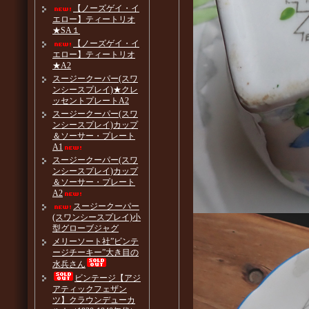
【ノーズゲイ・イ
エロー】ティートリオ
★SA１
【ノーズゲイ・イ
エロー】ティートリオ
★A2
スージークーパー(スワ
ンシースプレイ)★クレ
ッセントプレートA2
スージークーパー(スワ
ンシースプレイ)カップ
＆ソーサー・プレート
A1
スージークーパー(スワ
ンシースプレイ)カップ
＆ソーサー・プレート
A2
スージークーパー
(スワンシースプレイ)小
型グローブジャグ
メリーソート社”ビンテ
ージチーキー”大き目の
水兵さん
ビンテージ【アジ
アティックフェザン
ツ】クラウンデューカ