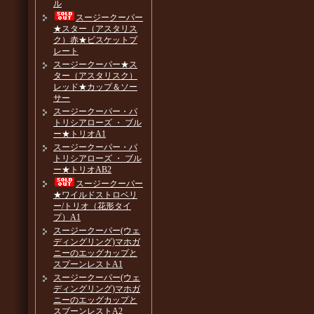
ル
スージークーパー
★スター（アスタリス
ク）赤★ビスケットプ
レート
スージークーパー★ス
ター（アスタリスク）
レッド★カップ＆ソー
サー
スージークーパー・パ
トリシアローズ ・ ブル
ー★トリオA1
スージークーパー・パ
トリシアローズ ・ ブル
ー★トリオAB2
スージークーパー
★ワイルドストロベリ
ー/トリオ（花形タイ
プ）A1
スージークーパー(ウェ
ディングリング)マホガ
ニーのエッグカップと
スプーンレストA1
スージークーパー(ウェ
ディングリング)マホガ
ニーのエッグカップと
スプーンレストA2