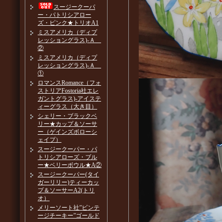
スージークーパ
ー・パトリシアロー
ズ・ピンク★トリオA1
ミスアメリカ（ディプ
レッショングラス)-Ａ
②
ミスアメリカ（ディプ
レッショングラス)-Ａ
①
ロマンスRomance（フォ
ストリアFostoria社エレ
ガントグラス)-アイステ
ィーグラス（大き目）
シェリー・ブラックベ
リー★カップ＆ソーサ
ー（ゲインズボローシ
ェイプ）
スージークーパー・パ
トリシアローズ・ブル
ー★ベリーボウル★A②
スージークーパー(タイ
ガーリリー)ティーカッ
プ＆ソーサーA2(トリ
オ）
メリーソート社”ビンテ
ージチーキー”ゴールド