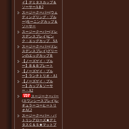
イ】デミタスカップ＆
ソーサーAＢ2
スージークーパー(ウェ
ディングリング・ブル
ー)モーニングカップ＆
ソーサー
スージークーパー(ドレ
スデンスプレイ)ピン
ク・エッグカップ SA
スージークーパー(ドレ
スデンスプレイ)グリー
ンのエッグカップＢ
【ノーズゲイ・ブル
ー】Ｂ＆Ｂプレート
【ノーズゲイ・ブル
ー】ランチトリオ・A1
【ノーズゲイ・ブル
ー】カップ＆ソーサ
ー・A2
スージークーパー
(スワンシースプレイ)レ
ギュラーコーヒートリ
オAC2
スージークーパー・パ
トリシアローズ★デミ
タスＣ＆Ｓ★マットブ