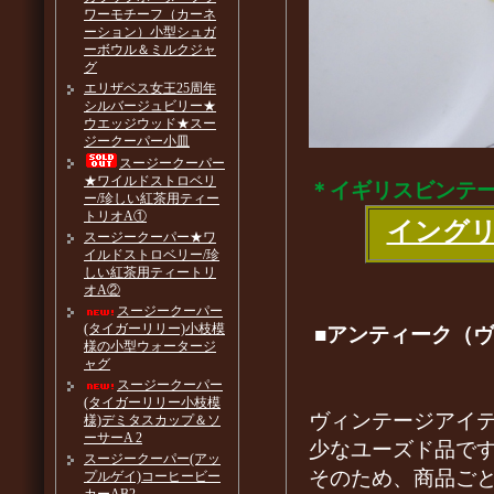
ワーモチーフ（カーネ
ーション）小型シュガ
ーボウル＆ミルクジャ
グ
エリザベス女王25周年
シルバージュビリー★
ウエッジウッド★スー
ジークーパー小皿
スージークーパー
★ワイルドストロベリ
＊イギリスビンテ
ー/珍しい紅茶用ティー
トリオA①
イング
スージークーパー★ワ
イルドストロベリー/珍
しい紅茶用ティートリ
オA②
スージークーパー
(タイガーリリー)小枝模
■アンティーク（
様の小型ウォータージ
ャグ
スージークーパー
(タイガーリリー小枝模
ヴィンテージアイ
様)デミタスカップ＆ソ
ーサーA 2
少なユーズド品で
スージークーパー(アッ
そのため、商品ご
プルゲイ)コーヒービー