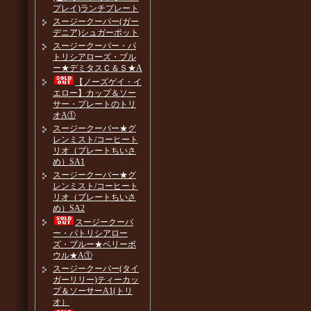
プレイ)ランチプレート
スージークーパー(ガー
デニア)シュガーポット
スージークーパー・パ
トリシアローズ・ブル
ー★デミタスＣ＆Ｓ★A
【ノーズゲイ・イ
エロー】カップ＆ソー
サー・プレートのトリ
オA①
スージークーパー★グ
レンミスト/コーヒート
リオ（プレートちいさ
め）SA1
スージークーパー★グ
レンミスト/コーヒート
リオ（プレートちいさ
め）SA2
スージークーパ
ー・パトリシアロー
ズ・ブルー★ベリーボ
ウル★A①
スージークーパー(タイ
ガーリリー)ティーカッ
プ＆ソーサーA1(トリ
オ）