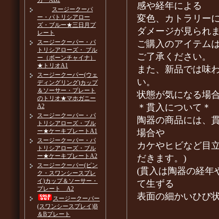
カーAB2
感や経年による
スージークーパ
変色、カトラリー
ー・パトリシアロー
ズ・ブルー★三日月プ
ダメージが見られ
レート
ご購入のアイテム
スージークーパー・パ
トリシアローズ・ ブル
ご了承ください。
ー（ボーンチャイナ）
★トリオA1
また、新品では味
スージークーパー(ウェ
い。
ディングリング)カップ
＆ソーサー・プレート
状態が気になる場
のトリオ★マホガニー
＊貫入について＊
A2
スージークーパー・パ
陶器の商品には、
トリシアローズ・ブル
場合や
ー★ケーキプレートA1
スージークーパー・パ
カケやヒビなど目
トリシアローズ・ブル
ー★ケーキプレートA2
だきます。)
スージークーパー(ピン
(貫入は陶器の経年
ク・スワンシースプレ
イ)カップ＆ソーサー・
て生ずる
プレート A2
表面の細かいひび
スージークーパー
(スワンシースプレイ)B
＆Bプレート