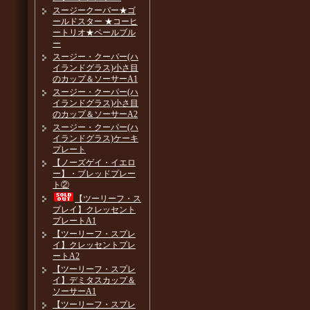
スージークーパー★ゴ
ールドスター ★コーヒ
ートリオ★ペールブル
ー
スージー・クーパー(ハ
イランドグラス)小さ目
のカップ＆ソーサーA1
スージー・クーパー(ハ
イランドグラス)小さ目
のカップ＆ソーサーA2
スージー・クーパー(ハ
イランドグラス)ケーキ
プレート
【ノーズゲイ・イエロ
ー】・ブレッドプレー
ト②
【ツーリーフ・ス
プレイ】クレッセント
プレートA1
【ツーリーフ・スプレ
イ】クレッセントプレ
ートA2
【ツーリーフ・スプレ
イ】デミタスカップ＆
ソーサーA1
【ツーリーフ・スプレ