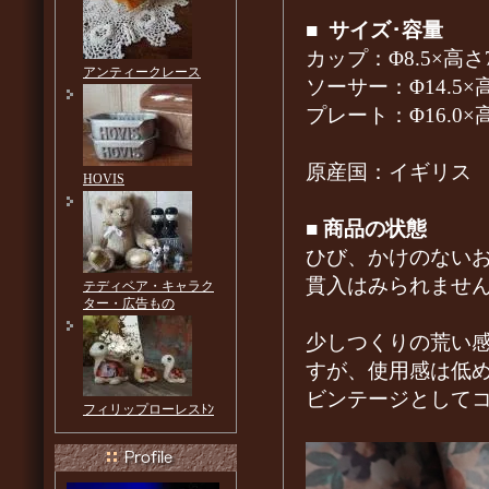
■
サイズ･容量
カップ：Φ8.5×高さ7
アンティークレース
ソーサー：Φ14.5×高
プレート：Φ16.0×高
原産国：イギリス
HOVIS
■
商品の状態
ひび、かけのない
貫入はみられませ
テディベア・キャラク
ター・広告もの
少しつくりの荒い
すが、使用感は低
ビンテージとして
フィリップローレスﾄﾝ