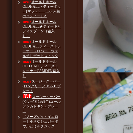
オールドホール
OLDHALL・ティーポッ
ト(マット） 1.5pt 人気
のコンノートA
オールドホール
OLDHALL★ティーキャ
ディスプーン（箱入
り）
オールドホール
OLDHALLティーストレ
ーナー（ロバートウェ
ルチ）デッドストック
オールドホール
OLD HALLティースト
レーナーCAMDEN箱入
り
スージークーパー
(ロングリーフ)Ｂ＆Ｂプ
レート
スージークーパー
(グレイ社1928年)ゴール
デンカトキン・プレー
ト
【ノーズゲイ・イエロ
ー】小さなシュガーボ
ウルとミルクジャグ