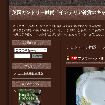
英国カントリー雑貨「インテリア雑貨のキャリ
キャリコ「CALICO」はイギリス好きの店主がお届けするなごみのお店。
使うひとに優しく毎日の暮らしに「ちょっと素敵」なもの。いつも側に
一緒に年を重ね、いつのまにかアンティークになっている「お気に入り
：
ビンテージ陶器
＞
フラワーハンドル
カートの中身を見る