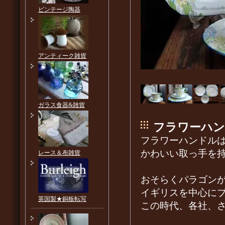
ビンテージ陶器
アンティーク雑貨
ガラス食器&雑貨
フラワーハン
フラワーハンドルは
かわいい取っ手を
レース＆布雑貨
おそらくパラゴン
イギリスを中心に
英国製★銅板転写
この時代、各社、