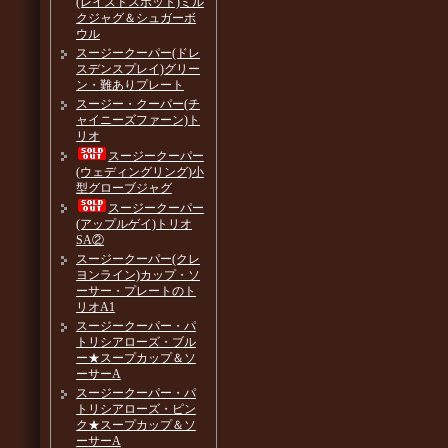
(レイズドスポット)ミル
クジャグ＆シュガーボ
ウル
スージークーパー(ドレ
スデンスプレイ)グリー
ン・難ありプレート
スージー・クーパー(チ
ャイニーズファーン)ト
リオ
スージークーパー
(ウェディングリング)小
型グローブジャグ
スージークーパー
(アップルゲイ)トリオ
SA②
スージークーパー(クレ
ヨンライン)カップ・ソ
ーサー・プレートのト
リオA1
スージークーパー・パ
トリシアローズ・ブル
ー★スープカップ＆ソ
ーサーA
スージークーパー・パ
トリシアローズ・ピン
ク★スープカップ＆ソ
ーサーA