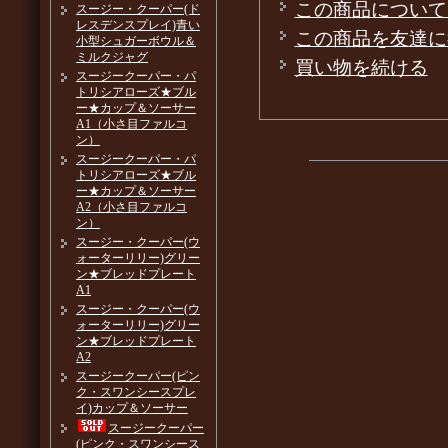
この商品について
スージー・クーパー(ド
レスデンスプレイ)青い
この商品を友達に
小型シュガーボウル＆
ミルクジャグ
買い物を続ける
スージークーパー・パ
トリシアローズ★ブル
ー★カップ＆ソーサー
A1（小さ目ファルコ
ン）
スージークーパー・パ
トリシアローズ★ブル
ー★カップ＆ソーサー
A2（小さ目ファルコ
ン）
スージー・クーパー(ウ
ォーターリリー)グリー
ン★ブレッドプレート
A1
スージー・クーパー(ウ
ォーターリリー)グリー
ン★ブレッドプレート
A2
スージークーパー(ピン
ク・スワンシースプレ
イ)カップ＆ソーサー
スージークーパー
(ピンク・スワンシース