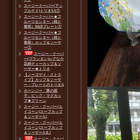
スージークーパー(アッ
プルゲイ)トリオSA①
スージークーパー★フ
ルーツセンター（桃と
葡萄）B&Bプレート①
スージークーパー★フ
ルーツセンター（桃と
葡萄）カップ＆ソーサ
ー①
スージー・クーパ
ー(プランタン)レアな小
花柄ティーカップ＆ソ
ーサー★トリオ
【ノーズゲイ・ストラ
イプ】カップ＆ソーサ
ー・プレートのトリオA
ホーンジー「豚の親
子」ピッグ・マグカッ
プ★グリーン
スージー・クーパー(エ
イコーン)スープカップ
＆ソーサーA1
スージー・クーパー(エ
イコーン)スープカップ
＆ソーサーAＢ2
スージー・クーパ