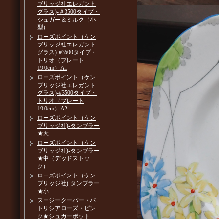
ブリッジ社エレガント
グラス)-＃3500タイプ・
シュガー＆ミルク（小
型）
ローズポイント（ケン
ブリッジ社エレガント
グラス)-#3500タイプ・
トリオ（プレート
19.0cm）A1
ローズポイント（ケン
ブリッジ社エレガント
グラス)-#3500タイプ・
トリオ（プレート
19.0cm）A2
ローズポイント（ケン
ブリッジ社)-タンブラー
★大
ローズポイント（ケン
ブリッジ社)-タンブラー
★中（デッドストッ
ク）
ローズポイント（ケン
ブリッジ社)-タンブラー
★小
スージークーパー・パ
トリシアローズ・ピン
ク★シュガーポット