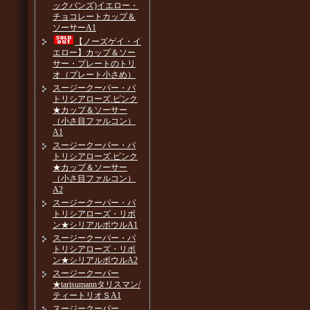
ックバンズ)イエロー・
チョコレートカップ＆
ソーサーA1
【ノーズゲイ・イ
エロー】カップ＆ソー
サー・プレートのトリ
オ（プレート小さめ）
スージークーパー・パ
トリシアローズ.ピンク
★カップ＆ソーサー
（小さ目ファルコン）
A1
スージークーパー・パ
トリシアローズ.ピンク
★カップ＆ソーサー
（小さ目ファルコン）
A2
スージークーパー・パ
トリシアローズ・リボ
ン★シリアルボウルA1
スージークーパー・パ
トリシアローズ・リボ
ン★シリアルボウルA2
スージークーパー
★tarisumannタリスマン/
ティートリオＳA1
スージークーパー