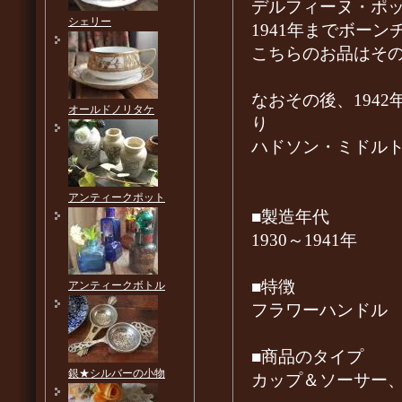
デルフィーヌ・ポ
シェリー
1941年までボー
こちらのお品はそ
なおその後、194
オールドノリタケ
り
ハドソン・ミドルトン（
アンティークポット
■製造年代
1930～1941年
■特徴
アンティークボトル
フラワーハンドル
■商品のタイプ
銀★シルバーの小物
カップ＆ソーサー